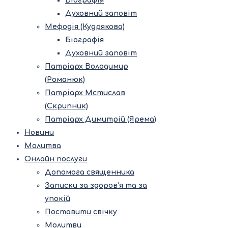
Біографія
Духовний заповіт
Мефодія (Кудрякова)
Біографія
Духовний заповіт
Патріарх Володимир
(Романюк)
Патріарх Мстислав
(Скрипник)
Патріарх Димитрій (Ярема)
Новини
Молитва
Онлайн послуги
Допомога священника
Записки за здоров’я та за
упокій
Поставити свічку
Молитви