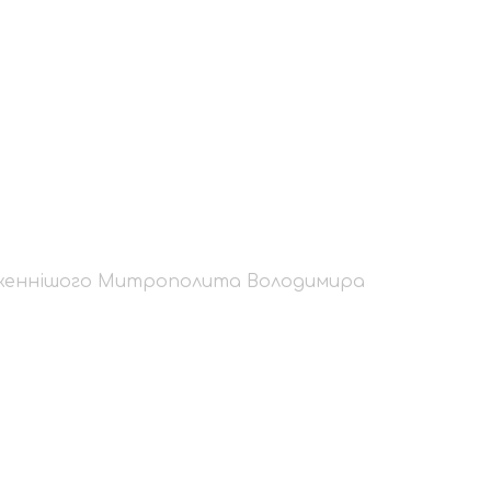
і Блаженнішого Мит
лаженнішого Митрополита Володимира