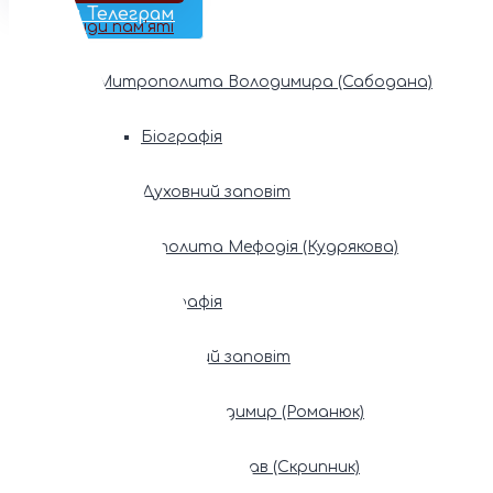
Наш Телеграм
Фонди пам’яті
Митрополита Володимира (Сабодана)
Біографія
Духовний заповіт
Митрополита Мефодія (Кудрякова)
Біографія
Духовний заповіт
Патріарх Володимир (Романюк)
Патріарх Мстислав (Скрипник)