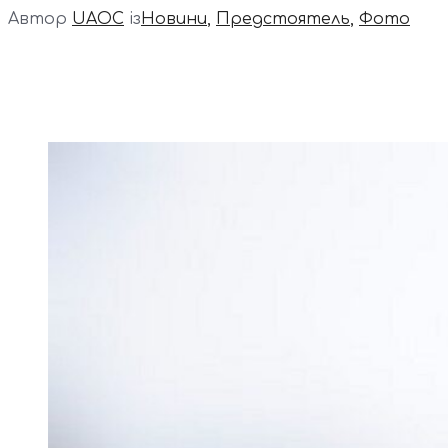
Автор
UAOC
із
Новини
,
Предстоятель
,
Фото