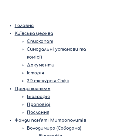
Головна
Київська церква
Єпископат
Синодальні установи та
комісії
Документи
Історія
3D екскурсія Софії
Предстоятель
Біографія
Проповіді
Послання
Фонди пам’яті Митрополитів
Володимира (Сабодана)