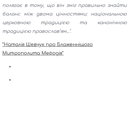
полягає в тому, що він зміг правильно знайти
баланс між двома цінностями: національною
церковною традицією та канонічною
традицією православ’ям...".
"Наталія Шевчук про Блаженнішого
Митрополита Мефодія"