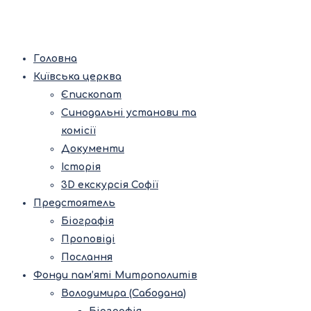
Головна
Київська церква
Єпископат
Синодальні установи та
комісії
Документи
Історія
3D екскурсія Софії
Предстоятель
Біографія
Проповіді
Послання
Фонди пам’яті Митрополитів
Володимира (Сабодана)