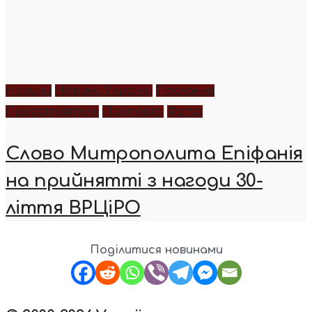
Новини
Новини України
Послання
Предстоятель
Проповіді
Фото
Слово Митрополита Епіфанія
на прийнятті з нагоди 30-
ліття ВРЦіРО
Поділитися новинами