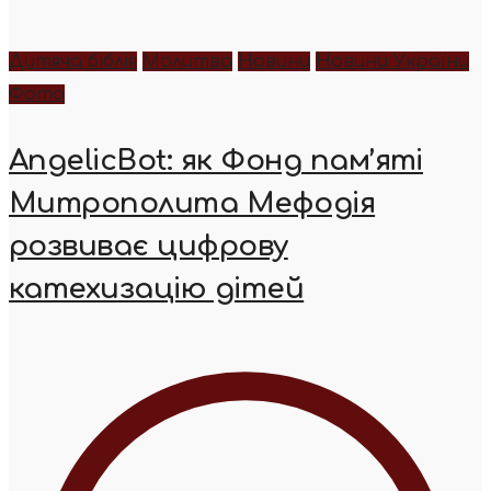
Дитяча біблія
Молитва
Новини
Новини України
Фото
AngelicBot: як Фонд пам’яті
Митрополита Мефодія
розвиває цифрову
катехизацію дітей