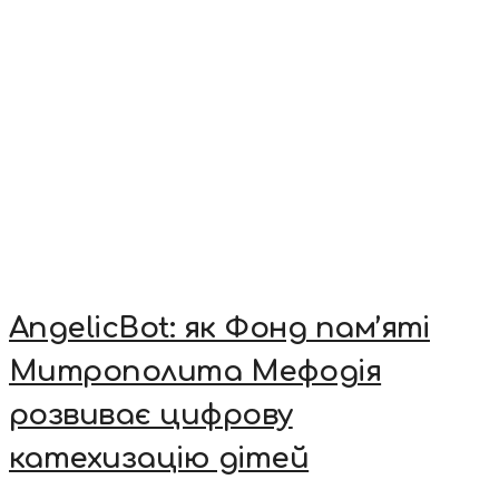
AngelicBot: як Фонд пам’яті
Митрополита Мефодія
розвиває цифрову
катехизацію дітей