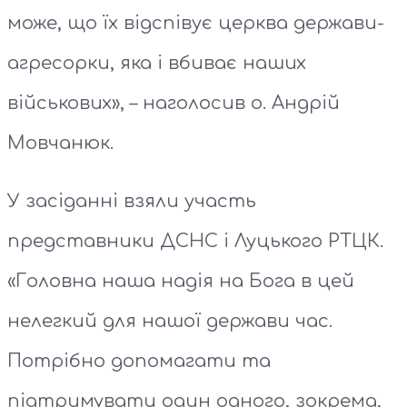
може, що їх відспівує церква держави-
агресорки, яка і вбиває наших
військових», – наголосив о. Андрій
Мовчанюк.
У засіданні взяли участь
представники ДСНС і Луцького РТЦК.
«Головна наша надія на Бога в цей
нелегкий для нашої держави час.
Потрібно допомагати та
підтримувати один одного, зокрема,