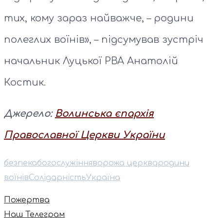
тих, кому зараз найважче, – родини
полеглих воїнів», – підсумував зустріч
начальник Луцької РВА Анатолій
Костик.
Джерело:
Волинська єпархія
Православної Церкви України
безпека
богослужіння
ворожа церква
родини
воїнів
Солідарність
Україна
Пожертва
Наш Телеграм