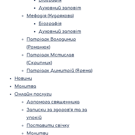
Біографія
Духовний заповіт
Мефодія (Кудрякова)
Біографія
Духовний заповіт
Патріарх Володимир
(Романюк)
Патріарх Мстислав
(Скрипник)
Патріарх Димитрій (Ярема)
Новини
Молитва
Онлайн послуги
Допомога священника
Записки за здоров’я та за
упокій
Поставити свічку
Молитви