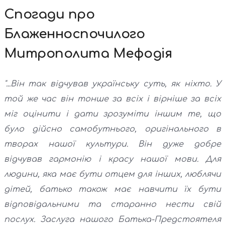
Спогади про
Блаженноспочилого
Митрополита Мефодія
"...Він так відчував українську суть, як ніхто. У
той же час він тонше за всіх і вірніше за всіх
міг оцінити і дати зрозуміти іншим те, що
було дійсно самобутнього, оригінального в
творах нашої культури. Він дуже добре
відчував гармонію і красу нашої мови. Для
людини, яка має бути отцем для інших, люблячи
дітей, батько також має навчити їх бути
відповідальними та старанно нести свій
послух. Заслуга нашого Батька-Предстоятеля