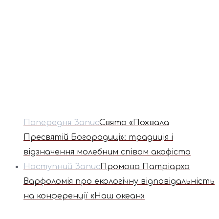
Попередня Запис
Свято «Похвала
Пресвятій Богородиці»: традиція і
відзначення молебним співом акафіста
Наступний Запис
Промова Патріарха
Варфоломія про екологічну відповідальність
на конференції «Наш океан»