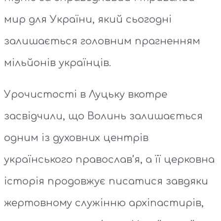
мир для України, який сьогодні
залишається головним прагненням
мільйонів українців.
Урочистості в Луцьку вкотре
засвідчили, що Волинь залишається
одним із духовних центрів
українського православ’я, а її церковна
історія продовжує писатися завдяки
жертовному служінню архіпастирів,