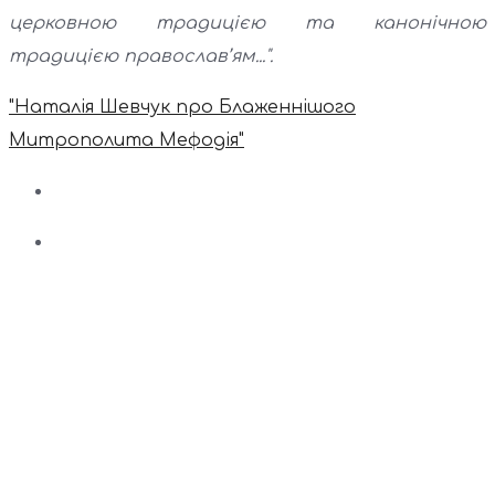
церковною традицією та канонічною
традицією православ’ям...".
"Наталія Шевчук про Блаженнішого
Митрополита Мефодія"