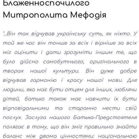
Блаженноспочилого
Митрополита Мефодія
"...Він так відчував українську суть, як ніхто. У
той же час він тонше за всіх і вірніше за всіх
міг оцінити і дати зрозуміти іншим те, що
було дійсно самобутнього, оригінального в
творах нашої культури. Він дуже добре
відчував гармонію і красу нашої мови. Для
людини, яка має бути отцем для інших, люблячи
дітей, батько також має навчити їх бути
відповідальними та старанно нести свій
послух. Заслуга нашого Батька-Предстоятеля
полягає в тому, що він зміг правильно знайти
баланс між двома цінностями: національною