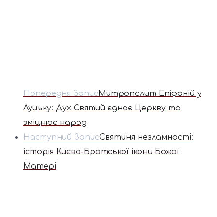
Попередня Запис
Митрополит Епіфаній у
Луцьку: Дух Святий єднає Церкву та
зміцнює народ
Наступний Запис
Святиня незламності:
історія Києво-Братської ікони Божої
Матері