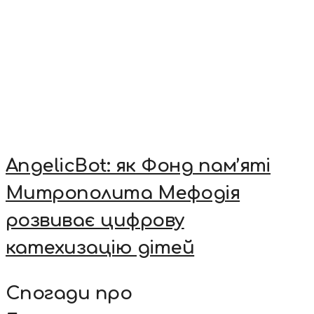
AngelicBot: як Фонд пам’яті
Митрополита Мефодія
розвиває цифрову
катехизацію дітей
Спогади про