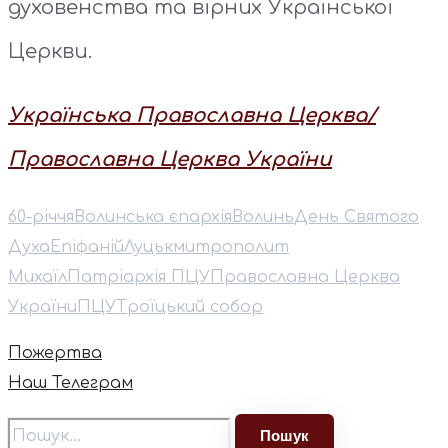
духовенства та вірних Української
Церкви.
Українська Православна Церква/
Православна Церква України
60-річчя
Волинська єпархія
Волинь
День Святого
Духа
Епіфаній
Луцьк
митрополит
Михаїл
Патріархія ПЦУ
Православна Церква
України
ПЦУ
Троїцький собор
Пожертва
Наш Телеграм