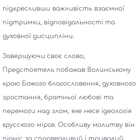
підкресливши важливість взаємної
підтримки, відповідальності та
духовної дисципліни.
Завершуючи своє слово,
Предстоятель побажав Волинському
краю Божого благословення, духовного
зростання, братньої любові та
перемоги над злом, яке несе ідеологія
«русского міра». Особливу молитву він
підніс за справедливий і тривалий