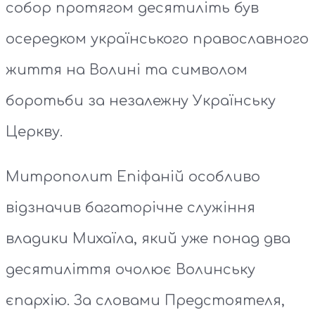
собор протягом десятиліть був
осередком українського православного
життя на Волині та символом
боротьби за незалежну Українську
Церкву.
Митрополит Епіфаній особливо
відзначив багаторічне служіння
владики Михаїла, який уже понад два
десятиліття очолює Волинську
єпархію. За словами Предстоятеля,