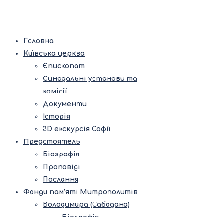
Головна
Київська церква
Єпископат
Синодальні установи та
комісії
Документи
Історія
3D екскурсія Софії
Предстоятель
Біографія
Проповіді
Послання
Фонди пам’яті Митрополитів
Володимира (Сабодана)