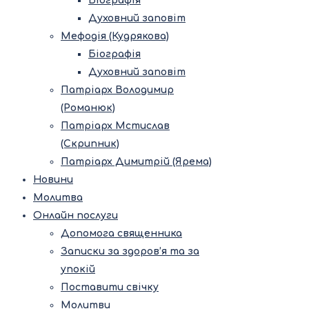
Біографія
Духовний заповіт
Мефодія (Кудрякова)
Біографія
Духовний заповіт
Патріарх Володимир
(Романюк)
Патріарх Мстислав
(Скрипник)
Патріарх Димитрій (Ярема)
Новини
Молитва
Онлайн послуги
Допомога священника
Записки за здоров’я та за
упокій
Поставити свічку
Молитви