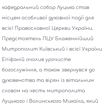
кафедральний собор Луцька став
місцем особливої духовної події для
всієї Православної Церкви України.
Предстоятель ПЦУ Блаженнійший
Митрополит Київський і всієї України
Епіфаній очолив урочисте
богослужіння, а також звернувся до
духовенства та вірян із вітальним
словом на честь митрополита
Луцького і Волинського Михаїла, який