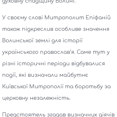
духовну спадщину Волині.
У своєму слові Митрополит Епіфаній
також підкреслив особливе значення
Волинської землі для історії
українського православ’я. Саме тут у
різні історичні періоди відбувалися
події, які визначали майбутнє
Київської Митрополії та боротьбу за
церковну незалежність.
Предстоятель згадав визначних діячів