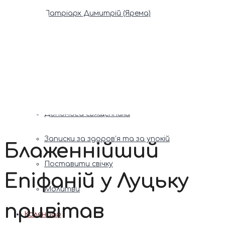
Патріарх Димитрій (Ярема)
Новини
Молитва
Онлайн послуги
Допомога священника
Записки за здоров’я та за упокій
Блаженнійший
Поставити свічку
Епіфаній у Луцьку
Молитви
привітав
Календар