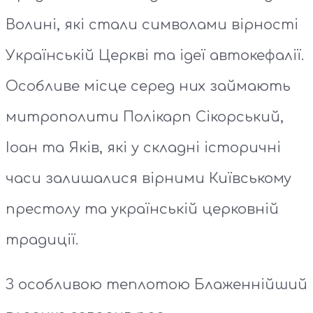
Волині, які стали символами вірності
Українській Церкві та ідеї автокефалії.
Особливе місце серед них займають
митрополити Полікарп Сікорський,
Іоан та Яків, які у складні історичні
часи залишалися вірними Київському
престолу та українській церковній
традиції.
З особливою теплотою Блаженнійший