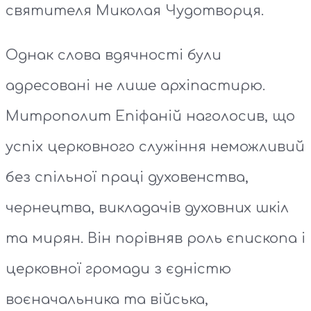
святителя Миколая Чудотворця.
Однак слова вдячності були
адресовані не лише архіпастирю.
Митрополит Епіфаній наголосив, що
успіх церковного служіння неможливий
без спільної праці духовенства,
чернецтва, викладачів духовних шкіл
та мирян. Він порівняв роль єпископа і
церковної громади з єдністю
воєначальника та війська,