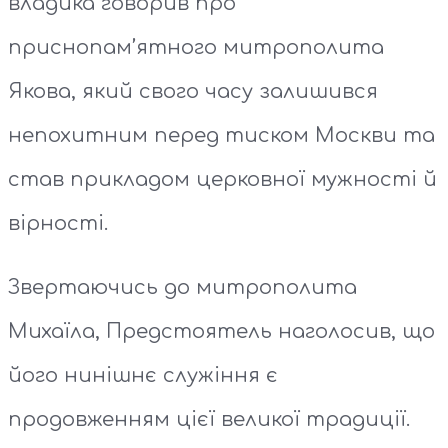
владика говорив про
приснопам’ятного митрополита
Якова, який свого часу залишився
непохитним перед тиском Москви та
став прикладом церковної мужності й
вірності.
Звертаючись до митрополита
Михаїла, Предстоятель наголосив, що
його нинішнє служіння є
продовженням цієї великої традиції.