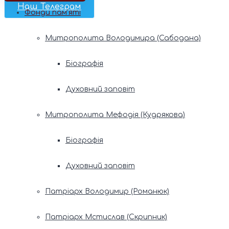
Наш Телеграм
Фонди пам’яті
Митрополита Володимира (Сабодана)
Біографія
Духовний заповіт
Митрополита Мефодія (Кудрякова)
Біографія
Духовний заповіт
Патріарх Володимир (Романюк)
Патріарх Мстислав (Скрипник)