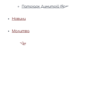
Патріарх Димитрій (Ярема)
Новини
Молитва
Онлайн послуги
Допомога священника
Записки за здоров’я та за упокій
Поставити свічку
Молитви
Календар