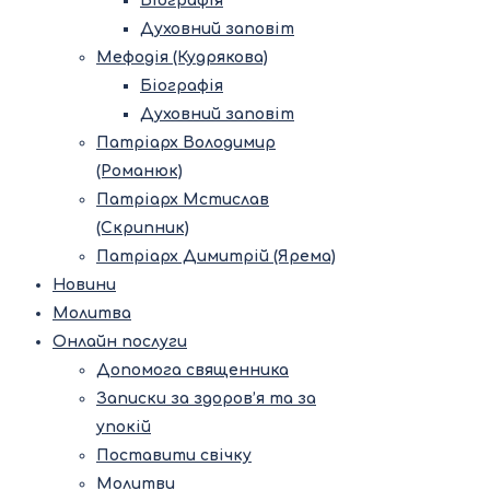
Біографія
Духовний заповіт
Мефодія (Кудрякова)
Біографія
Духовний заповіт
Патріарх Володимир
(Романюк)
Патріарх Мстислав
(Скрипник)
Патріарх Димитрій (Ярема)
Новини
Молитва
Онлайн послуги
Допомога священника
Записки за здоров’я та за
упокій
Поставити свічку
Молитви