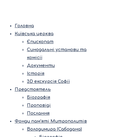
Головна
Київська церква
Єпископат
Синодальні установи та
комісії
Документи
Історія
3D екскурсія Софії
Предстоятель
Біографія
Проповіді
Послання
Фонди пам’яті Митрополитів
Володимира (Сабодана)