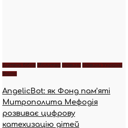
Дитяча біблія
Молитва
Новини
Новини України
Фото
AngelicBot: як Фонд пам’яті
Митрополита Мефодія
розвиває цифрову
катехизацію дітей