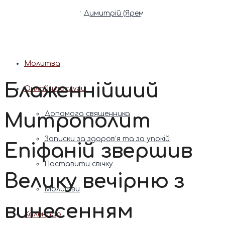
Патріарх Димитрій (Ярема)
Новини
Молитва
Блаженнійший
Онлайн послуги
Митрополит
Допомога священника
Записки за здоров’я та за упокій
Епіфаній звершив
Поставити свічку
Велику вечірню з
Молитви
винесенням
Календар