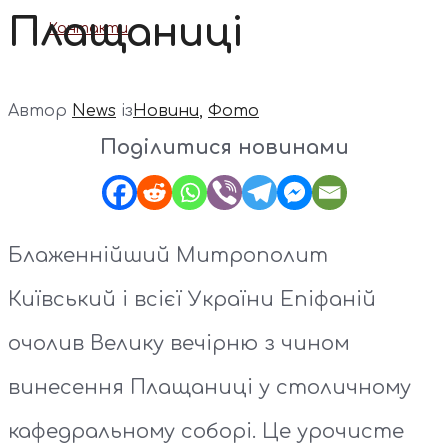
Плащаниці
Контакти
Автор
News
із
Новини
,
Фото
Поділитися новинами
Блаженнійший Митрополит
Київський і всієї України Епіфаній
очолив Велику вечірню з чином
винесення Плащаниці у столичному
кафедральному соборі. Це урочисте