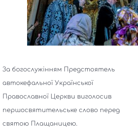
За богослужінням Предстоятель
автокефальної Української
Православної Церкви виголосив
першосвятительське слово перед
святою Плащаницею.