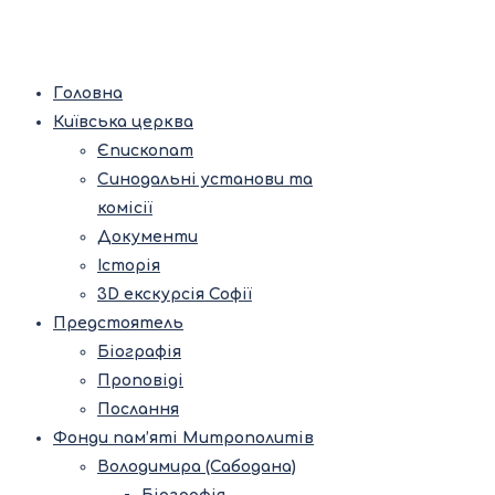
Головна
Київська церква
Єпископат
Синодальні установи та
комісії
Документи
Історія
3D екскурсія Софії
Предстоятель
Біографія
Проповіді
Послання
Фонди пам’яті Митрополитів
Володимира (Сабодана)