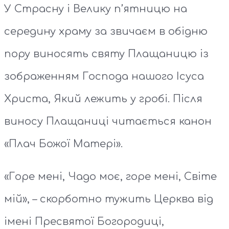
У Страсну і Велику п’ятницю на
середину храму за звичаєм в обідню
пору виносять святу Плащаницю із
зображенням Господа нашого Ісуса
Христа, Який лежить у гробі. Після
виносу Плащаниці читається канон
«Плач Божої Матері».
«Горе мені, Чадо моє, горе мені, Світе
мій», – скорботно тужить Церква від
імені Пресвятої Богородиці,