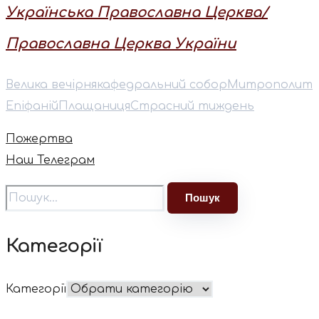
Українська Православна Церква/
Православна Церква України
Велика вечірня
кафедральний собор
⁠Митрополит
Епіфаній
Плащаниця
Страсний тиждень
Пожертва
Наш Телеграм
Категорії
Категорії