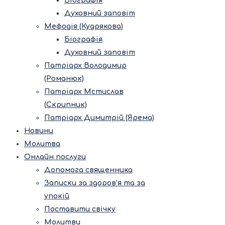
Біографія
Духовний заповіт
Мефодія (Кудрякова)
Біографія
Духовний заповіт
Патріарх Володимир
(Романюк)
Патріарх Мстислав
(Скрипник)
Патріарх Димитрій (Ярема)
Новини
Молитва
Онлайн послуги
Допомога священника
Записки за здоров’я та за
упокій
Поставити свічку
Молитви