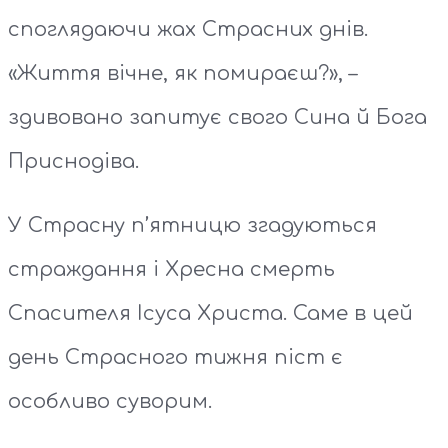
споглядаючи жах Страсних днів.
«Життя вічне, як помираєш?», –
здивовано запитує свого Сина й Бога
Приснодіва.
У Страсну п’ятницю згадуються
страждання і Хресна смерть
Спасителя Ісуса Христа. Саме в цей
день Страсного тижня піст є
особливо суворим.