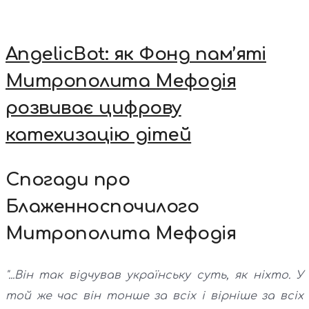
AngelicBot: як Фонд пам’яті
Митрополита Мефодія
розвиває цифрову
катехизацію дітей
Спогади про
Блаженноспочилого
Митрополита Мефодія
"...Він так відчував українську суть, як ніхто. У
той же час він тонше за всіх і вірніше за всіх