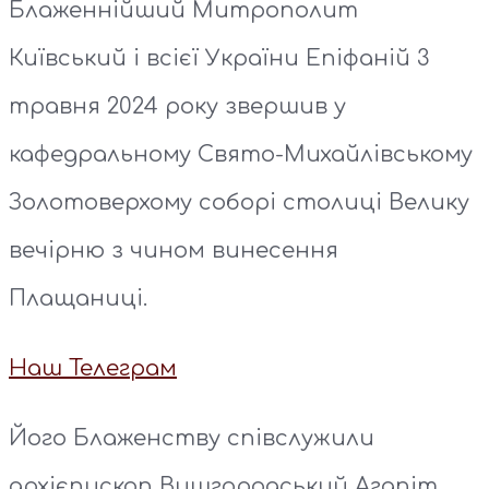
Блаженнійший Митрополит
Київський і всієї України Епіфаній 3
травня 2024 року звершив у
кафедральному Свято-Михайлівському
Золотоверхому соборі столиці Велику
вечірню з чином винесення
Плащаниці.
Наш Телеграм
Його Блаженству співслужили
архієпископ Вишгородський Агапіт,