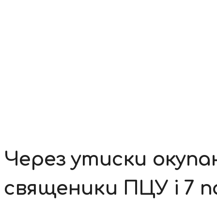
Контакти
Через утиски окупа
священики ПЦУ і 7 п