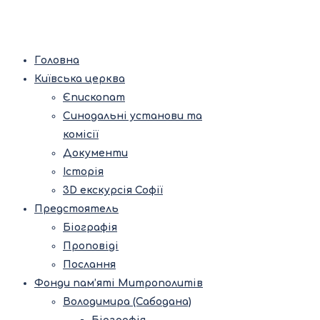
Головна
Київська церква
Єпископат
Синодальні установи та
комісії
Документи
Історія
3D екскурсія Софії
Предстоятель
Біографія
Проповіді
Послання
Фонди пам’яті Митрополитів
Володимира (Сабодана)