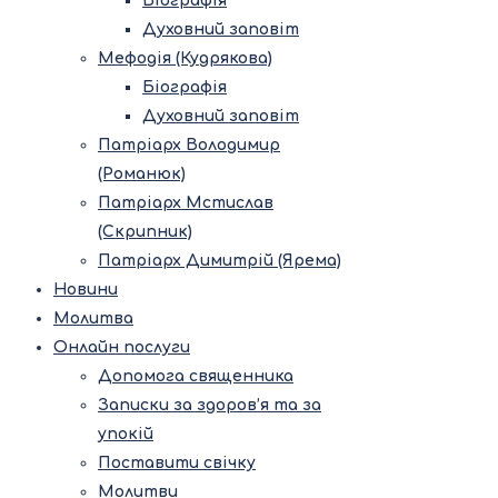
Біографія
Духовний заповіт
Мефодія (Кудрякова)
Біографія
Духовний заповіт
Патріарх Володимир
(Романюк)
Патріарх Мстислав
(Скрипник)
Патріарх Димитрій (Ярема)
Новини
Молитва
Онлайн послуги
Допомога священника
Записки за здоров’я та за
упокій
Поставити свічку
Молитви