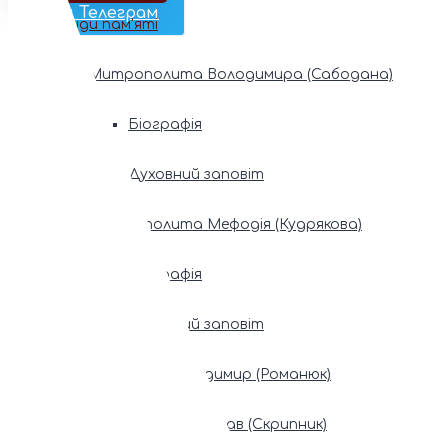
Наш Телеграм
Фонди пам’яті
Митрополита Володимира (Сабодана)
Біографія
Духовний заповіт
Митрополита Мефодія (Кудрякова)
Біографія
Духовний заповіт
Патріарх Володимир (Романюк)
Патріарх Мстислав (Скрипник)