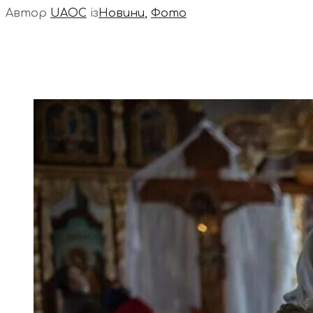
Автор
UAOC
із
Новини
,
Фото