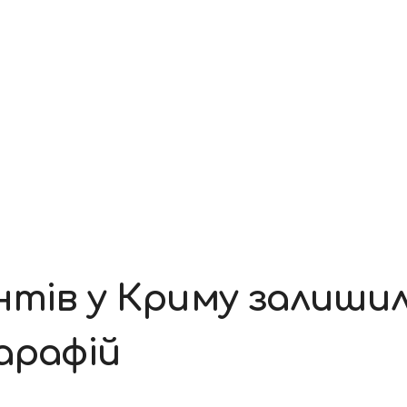
нтів у Криму залишил
арафій