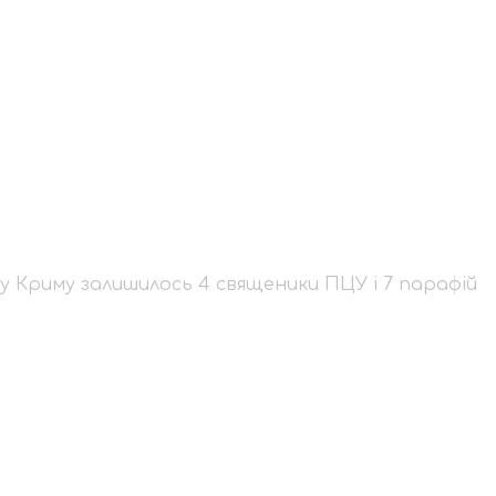
нтів у Криму залишил
арафій
у Криму залишилось 4 священики ПЦУ і 7 парафій