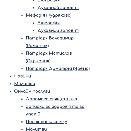
Біографія
Духовний заповіт
Мефодія (Кудрякова)
Біографія
Духовний заповіт
Патріарх Володимир
(Романюк)
Патріарх Мстислав
(Скрипник)
Патріарх Димитрій (Ярема)
Новини
Молитва
Онлайн послуги
Допомога священника
Записки за здоров’я та за
упокій
Поставити свічку
Молитви