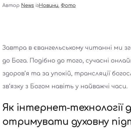
Автор
News
із
Новини
,
Фото
Завтра в євангельському читанні ми з
до Бога. Подібно до того, сучасні онлай
здоров’я та за упокій, трансляції бог
зв’язку з Богом навіть у найважчі часи.
Як інтернет-технології 
отримувати духовну під