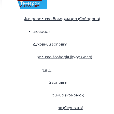
Наш Телеграм
Фонди пам’яті
Митрополита Володимира (Сабодана)
Біографія
Духовний заповіт
Митрополита Мефодія (Кудрякова)
Біографія
Духовний заповіт
Патріарх Володимир (Романюк)
Патріарх Мстислав (Скрипник)