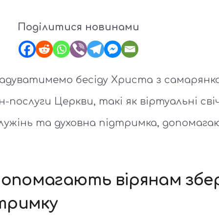
Поділитися новинами
гадуватимемо бесіду Христа з самарянко
н-послуги Церкви, такі як віртуальні сві
ослужінь та духовна підтримка, допома
допомагають вірянам збер
тримку