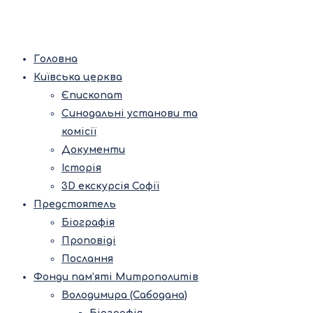
Головна
Київська церква
Єпископат
Синодальні установи та
комісії
Документи
Історія
3D екскурсія Софії
Предстоятель
Біографія
Проповіді
Послання
Фонди пам’яті Митрополитів
Володимира (Сабодана)