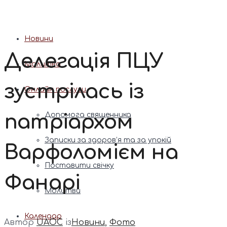
Патріарх Димитрій (Ярема)
Новини
Делегація ПЦУ
Молитва
зустрілась із
Онлайн послуги
патріархом
Допомога священника
Записки за здоров’я та за упокій
Варфоломієм на
Поставити свічку
Фанарі
Молитви
Календар
Автор
UAOC
із
Новини
,
Фото