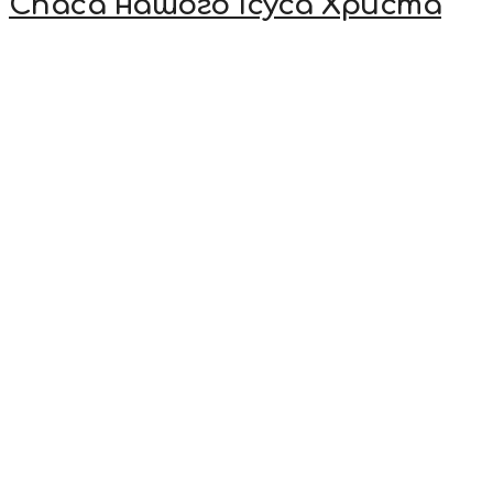
Спаса нашого Ісуса Христа