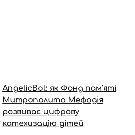
AngelicBot: як Фонд пам’яті
Митрополита Мефодія
розвиває цифрову
катехизацію дітей