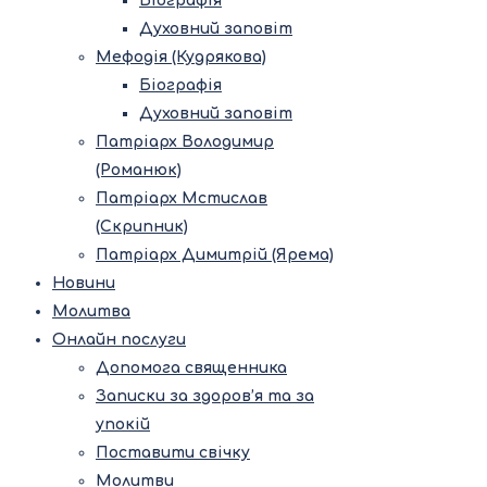
Біографія
Духовний заповіт
Мефодія (Кудрякова)
Біографія
Духовний заповіт
Патріарх Володимир
(Романюк)
Патріарх Мстислав
(Скрипник)
Патріарх Димитрій (Ярема)
Новини
Молитва
Онлайн послуги
Допомога священника
Записки за здоров’я та за
упокій
Поставити свічку
Молитви