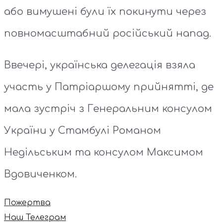
або вимушені були їх покинути через
повномасштабний російський напад.
Ввечері, українська делегація взяла
участь у Патріаршому прийнятті, де
мала зустріч з Генеральним консулом
України у Стамбулі Романом
Недільським та консулом Максимом
Вдовиченком.
Пожертва
Наш Телеграм