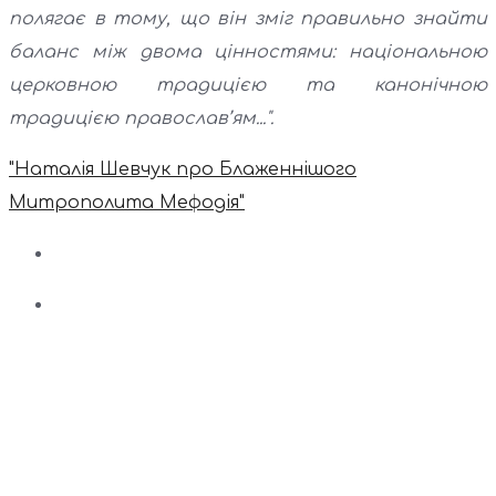
полягає в тому, що він зміг правильно знайти
баланс між двома цінностями: національною
церковною традицією та канонічною
традицією православ’ям...".
"Наталія Шевчук про Блаженнішого
Митрополита Мефодія"