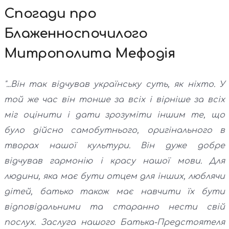
Спогади про
Блаженноспочилого
Митрополита Мефодія
"...Він так відчував українську суть, як ніхто. У
той же час він тонше за всіх і вірніше за всіх
міг оцінити і дати зрозуміти іншим те, що
було дійсно самобутнього, оригінального в
творах нашої культури. Він дуже добре
відчував гармонію і красу нашої мови. Для
людини, яка має бути отцем для інших, люблячи
дітей, батько також має навчити їх бути
відповідальними та старанно нести свій
послух. Заслуга нашого Батька-Предстоятеля