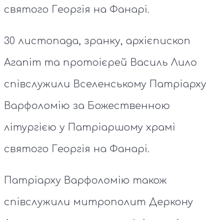
святого Георгія на Фанарі.
30 листопада, зранку, архієпископ
Агапіт та протоієрей Василь Лило
співслужили Вселенському Патріарху
Варфоломію за Божественною
літургією у Патріаршому храмі
святого Георгія на Фанарі.
Патріарху Варфоломію також
співслужили митрополит Деркону