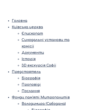
Головна
Київська церква
Єпископат
Синодальні установи та
комісії
Документи
Історія
3D екскурсія Софії
Предстоятель
Біографія
Проповіді
Послання
Фонди пам’яті Митрополитів
Володимира (Сабодана)