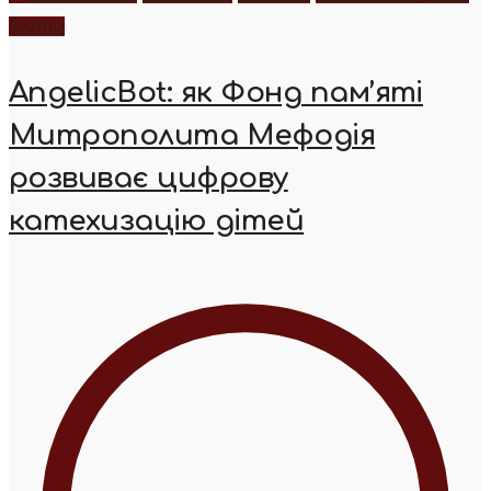
Фото
AngelicBot: як Фонд пам’яті
Митрополита Мефодія
розвиває цифрову
катехизацію дітей