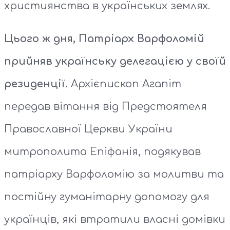
християнства в українських землях.
Цього ж дня, Патріарх Варфоломій
прийняв українську делегацією у своїй
резиденції.
Архієпископ Агапіт
передав вітання від Предстоятеля
Православної Церкви України
митрополита Епіфанія, подякував
патріарху Варфоломію за молитви та
постійну гуманітарну допомогу для
українців, які втратили власні домівки