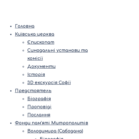
Головна
Київська церква
Єпископат
Синодальні установи та
комісії
Документи
Історія
3D екскурсія Софії
Предстоятель
Біографія
Проповіді
Послання
Фонди пам’яті Митрополитів
Володимира (Сабодана)