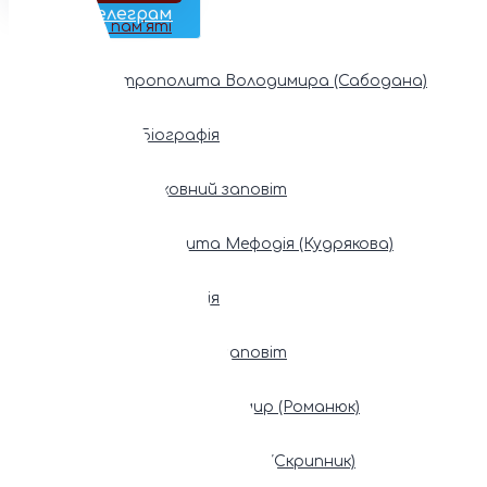
Наш Телеграм
Фонди пам’яті
Митрополита Володимира (Сабодана)
Біографія
Духовний заповіт
Митрополита Мефодія (Кудрякова)
Біографія
Духовний заповіт
Патріарх Володимир (Романюк)
Патріарх Мстислав (Скрипник)