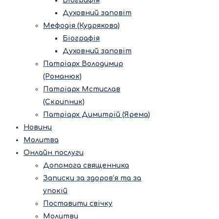
Біографія
Духовний заповіт
Мефодія (Кудрякова)
Біографія
Духовний заповіт
Патріарх Володимир
(Романюк)
Патріарх Мстислав
(Скрипник)
Патріарх Димитрій (Ярема)
Новини
Молитва
Онлайн послуги
Допомога священника
Записки за здоров’я та за
упокій
Поставити свічку
Молитви