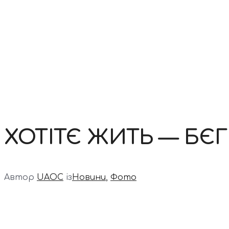
Контакти
ХОТІТЄ ЖИТЬ — БЄГ
Автор
UAOC
із
Новини
,
Фото