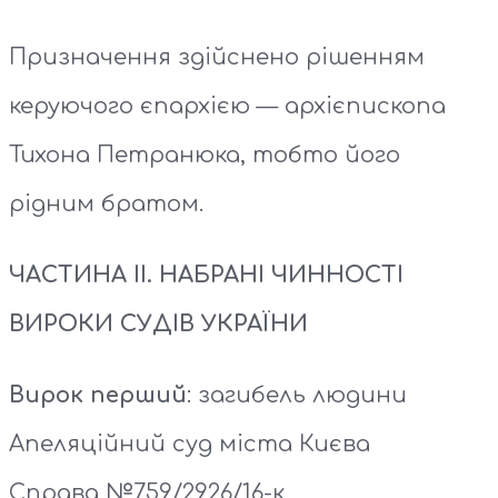
Призначення здійснено рішенням
керуючого єпархією — архієпископа
Тихона Петранюка, тобто його
рідним братом.
ЧАСТИНА ІІ. НАБРАНІ ЧИННОСТІ
ВИРОКИ СУДІВ УКРАЇНИ
Вирок перший
: загибель людини
Апеляційний суд міста Києва
Справа №759/2926/16-к