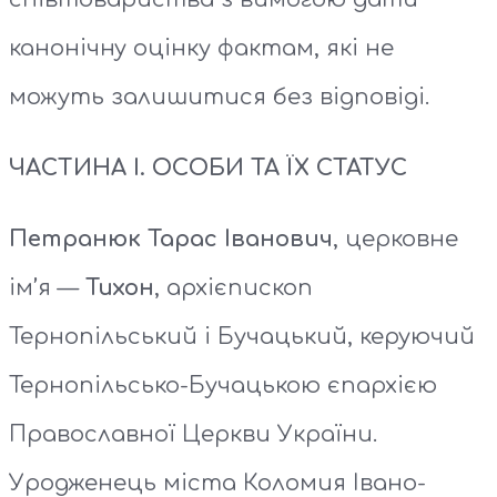
канонічну оцінку фактам, які не
можуть залишитися без відповіді.
ЧАСТИНА І. ОСОБИ ТА ЇХ СТАТУС
Петранюк Тарас Іванович
, церковне
ім’я —
Тихон
, архієпископ
Тернопільський і Бучацький, керуючий
Тернопільсько-Бучацькою єпархією
Православної Церкви України.
Уродженець міста Коломия Івано-