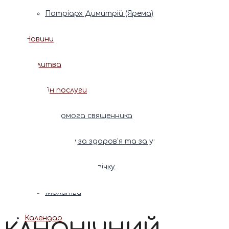
Патріарх Димитрій (Ярема)
Новини
Молитва
Онлайн послуги
Допомога священника
Записки за здоров’я та за упокій
Поставити свічку
Молитви
Календар