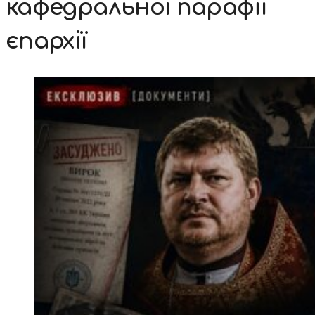
кафедральної парафії
єпархії