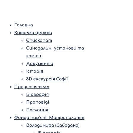
Головна
Київська церква
Єпископат
Синодальні установи та
комісії
Документи
Історія
3D екскурсія Софії
Предстоятель
Біографія
Проповіді
Послання
Фонди пам’яті Митрополитів
Володимира (Сабодана)