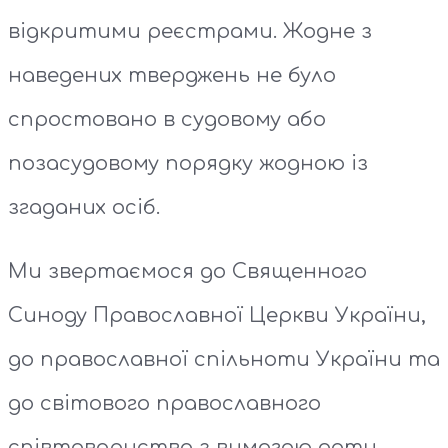
відкритими реєстрами. Жодне з
наведених тверджень не було
спростовано в судовому або
позасудовому порядку жодною із
згаданих осіб.
Ми звертаємося до Священного
Синоду Православної Церкви України,
до православної спільноти України та
до світового православного
співтовариства з вимогою дати