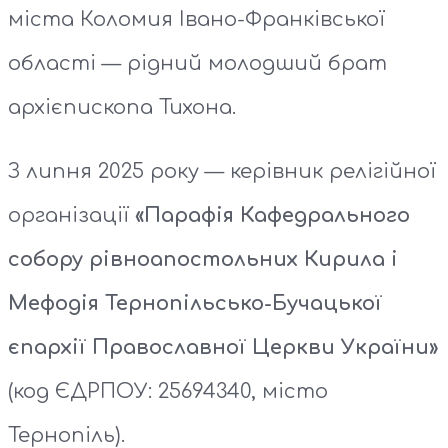
міста Коломия Івано-Франківської
області — рідний молодший брат
архієпископа Тихона.
З липня 2025 року — керівник релігійної
організації
«Парафія Кафедрального
собору рівноапостольних Кирила і
Мефодія Тернопільсько-Бучацької
єпархії Православної Церкви України»
(код ЄДРПОУ: 25694340, місто
Тернопіль).