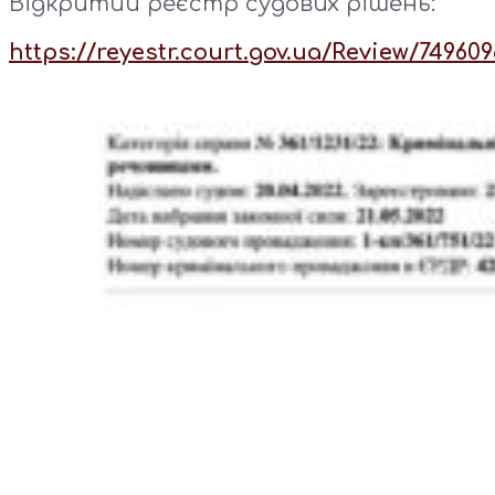
Відкритий реєстр судових рішень:
https://reyestr.court.gov.ua/Review/749609