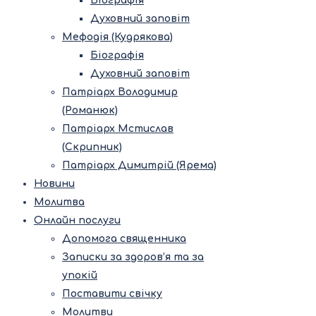
Біографія
Духовний заповіт
Мефодія (Кудрякова)
Біографія
Духовний заповіт
Патріарх Володимир
(Романюк)
Патріарх Мстислав
(Скрипник)
Патріарх Димитрій (Ярема)
Новини
Молитва
Онлайн послуги
Допомога священника
Записки за здоров’я та за
упокій
Поставити свічку
Молитви