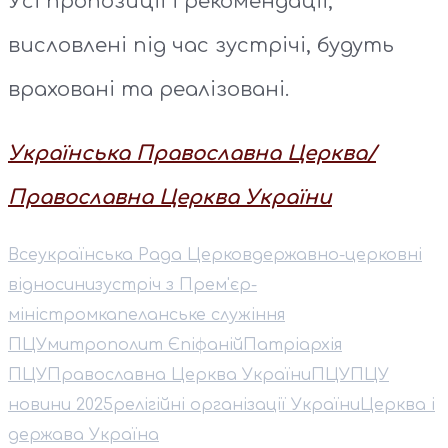
Усі пропозиції і рекомендації,
висловлені під час зустрічі, будуть
враховані та реалізовані.
Українська Православна Церква/
Православна Церква України
Всеукраїнська Рада Церков
державно-церковні
відносини
зустріч з Прем'єр-
міністром
капеланське служіння
ПЦУ
митрополит Єпіфаній
Патріархія
ПЦУ
Православна Церква України
ПЦУ
ПЦУ
новини 2025
релігійні організації України
Церква і
держава Україна