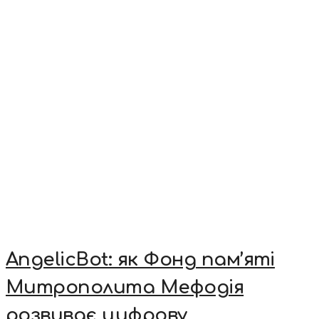
AngelicBot: як Фонд пам’яті
Митрополита Мефодія
розвиває цифрову