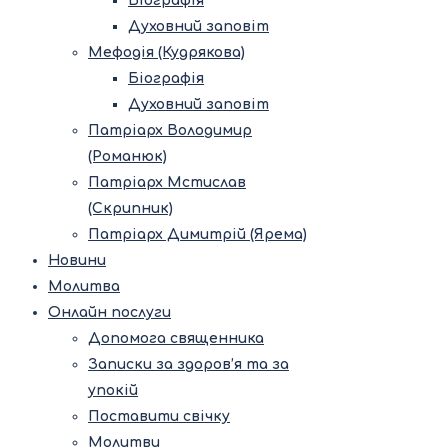
Біографія
Духовний заповіт
Мефодія (Кудрякова)
Біографія
Духовний заповіт
Патріарх Володимир
(Романюк)
Патріарх Мстислав
(Скрипник)
Патріарх Димитрій (Ярема)
Новини
Молитва
Онлайн послуги
Допомога священника
Записки за здоров’я та за
упокій
Поставити свічку
Молитви