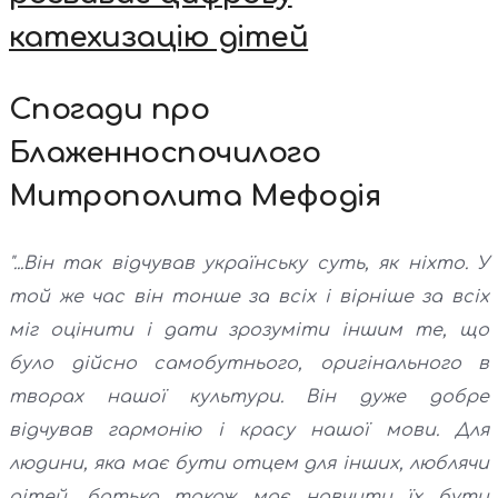
катехизацію дітей
Спогади про
Блаженноспочилого
Митрополита Мефодія
"...Він так відчував українську суть, як ніхто. У
той же час він тонше за всіх і вірніше за всіх
міг оцінити і дати зрозуміти іншим те, що
було дійсно самобутнього, оригінального в
творах нашої культури. Він дуже добре
відчував гармонію і красу нашої мови. Для
людини, яка має бути отцем для інших, люблячи
дітей, батько також має навчити їх бути