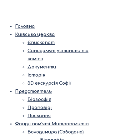
Головна
Київська церква
Єпископат
Синодальні установи та
комісії
Документи
Історія
3D екскурсія Софії
Предстоятель
Біографія
Проповіді
Послання
Фонди пам’яті Митрополитів
Володимира (Сабодана)