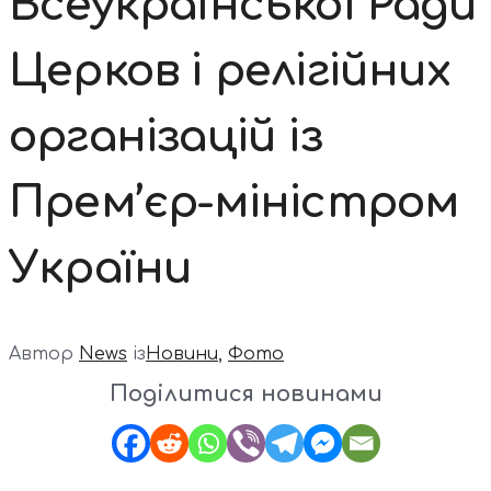
Всеукраїнської Ради
Церков і релігійних
організацій із
Прем’єр-міністром
України
Автор
News
із
Новини
,
Фото
Поділитися новинами