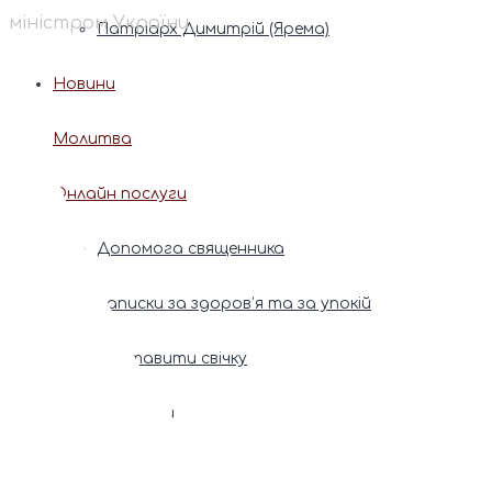
міністром України
Патріарх Димитрій (Ярема)
Новини
Молитва
Онлайн послуги
Допомога священника
Записки за здоров’я та за упокій
Поставити свічку
Молитви
Календар