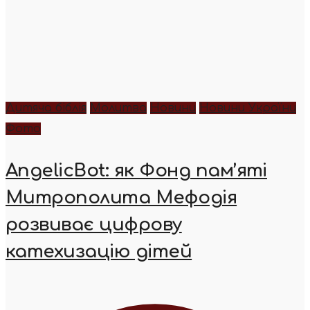
Дитяча біблія
Молитва
Новини
Новини України
Фото
AngelicBot: як Фонд пам’яті
Митрополита Мефодія
розвиває цифрову
катехизацію дітей