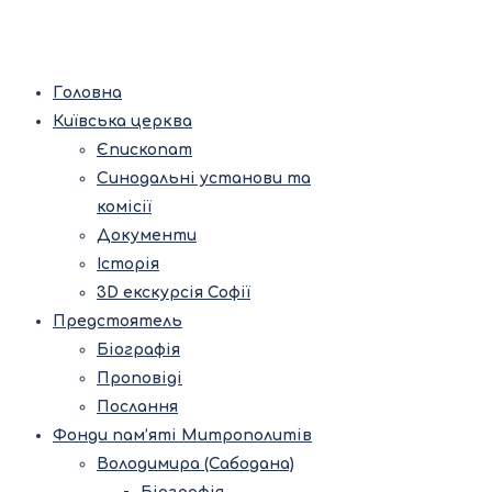
Головна
Київська церква
Єпископат
Синодальні установи та
комісії
Документи
Історія
3D екскурсія Софії
Предстоятель
Біографія
Проповіді
Послання
Фонди пам’яті Митрополитів
Володимира (Сабодана)