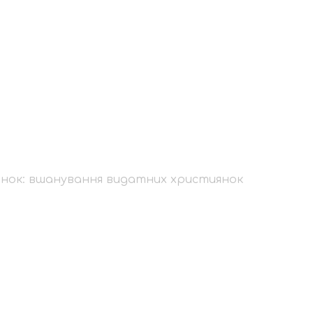
тих жінок: вшануван
жінок: вшанування видатних християнок