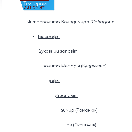
Наш Телеграм
Фонди пам’яті
Митрополита Володимира (Сабодана)
Біографія
Духовний заповіт
Митрополита Мефодія (Кудрякова)
Біографія
Духовний заповіт
Патріарх Володимир (Романюк)
Патріарх Мстислав (Скрипник)