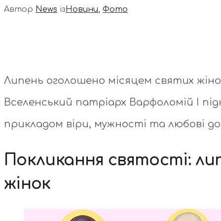
Автор
News
із
Новини
,
Фото
Липень оголошено місяцем святих жінок
Вселенський патріарх Варфоломій I під
прикладом віри, мужності та любові до
Покликання святості: ли
жінок