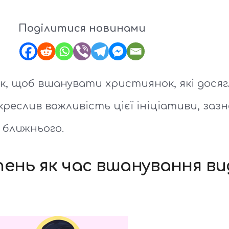
Поділитися новинами
, щоб вшанувати християнок, які досяг
креслив важливість цієї ініціативи, заз
 ближнього.
пень як час вшанування в