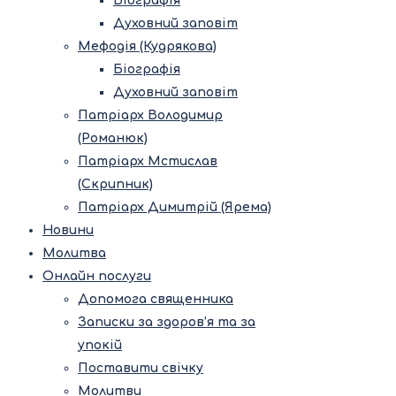
Біографія
Духовний заповіт
Мефодія (Кудрякова)
Біографія
Духовний заповіт
Патріарх Володимир
(Романюк)
Патріарх Мстислав
(Скрипник)
Патріарх Димитрій (Ярема)
Новини
Молитва
Онлайн послуги
Допомога священника
Записки за здоров’я та за
упокій
Поставити свічку
Молитви