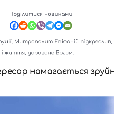
Поділитися новинами
туції, Митрополит Епіфаній підкреслив,
 і життя, дароване Богом.
 агресор намагається зру