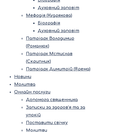
Біографія
Духовний заповіт
Мефодія (Кудрякова)
Біографія
Духовний заповіт
Патріарх Володимир
(Романюк)
Патріарх Мстислав
(Скрипник)
Патріарх Димитрій (Ярема)
Новини
Молитва
Онлайн послуги
Допомога священника
Записки за здоров’я та за
упокій
Поставити свічку
Молитви