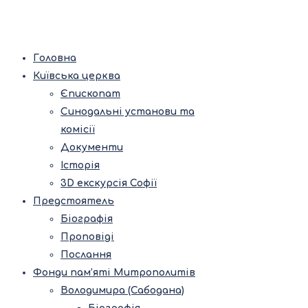
Головна
Київська церква
Єпископат
Синодальні установи та
комісії
Документи
Історія
3D екскурсія Софії
Предстоятель
Біографія
Проповіді
Послання
Фонди пам’яті Митрополитів
Володимира (Сабодана)