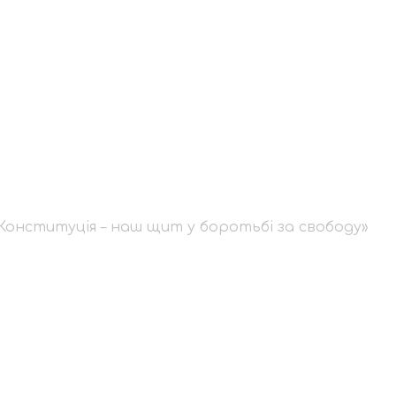
й: «Конституція – н
»
Конституція – наш щит у боротьбі за свободу»