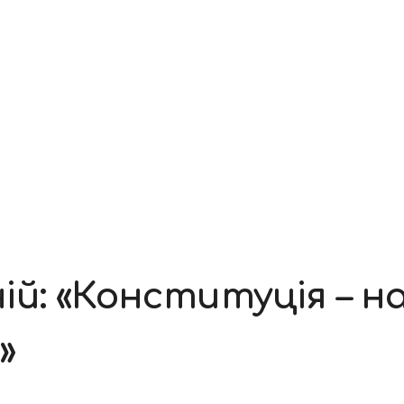
й: «Конституція – н
»