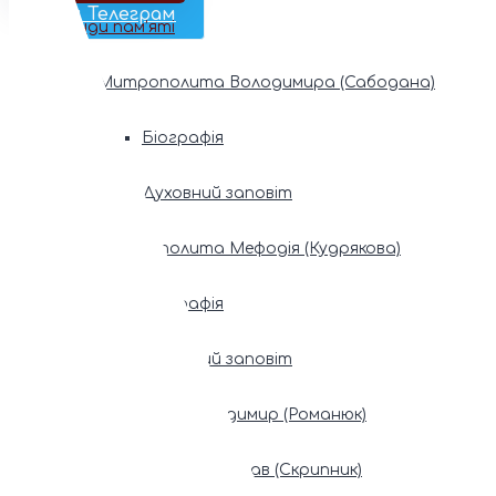
Наш Телеграм
Фонди пам’яті
Митрополита Володимира (Сабодана)
Біографія
Духовний заповіт
Митрополита Мефодія (Кудрякова)
Біографія
Духовний заповіт
Патріарх Володимир (Романюк)
Патріарх Мстислав (Скрипник)