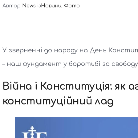
Автор
News
із
Новини
,
Фото
У зверненні до народу на День Консти
– наш фундамент у боротьбі за свободу
Війна і Конституція: як
конституційний лад