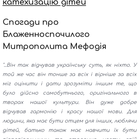
катехизацію дітей
Спогади про
Блаженноспочилого
Митрополита Мефодія
"...Він так відчував українську суть, як ніхто. У
той же час він тонше за всіх і вірніше за всіх
міг оцінити і дати зрозуміти іншим те, що
було дійсно самобутнього, оригінального в
творах нашої культури. Він дуже добре
відчував гармонію і красу нашої мови. Для
людини, яка має бути отцем для інших, люблячи
дітей, батько також має навчити їх бути