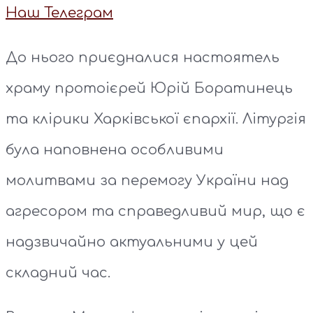
Наш Телеграм
До нього приєдналися настоятель
храму протоієрей Юрій Боратинець
та клірики Харківської єпархії. Літургія
була наповнена особливими
молитвами за перемогу України над
агресором та справедливий мир, що є
надзвичайно актуальними у цей
складний час.