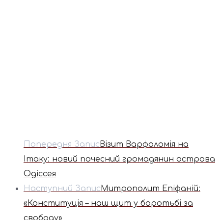
Попередня Запис
Візит Варфоломія на
Ітаку: новий почесний громадянин острова
Одіссея
Наступний Запис
Митрополит Епіфаній:
«Конституція – наш щит у боротьбі за
свободу»