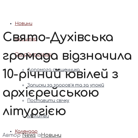
Патріарх Димитрій (Ярема)
Новини
Свято-Духівська
Молитва
громада відзначила
Онлайн послуги
10-річний ювілей з
Допомога священника
Записки за здоров’я та за упокій
архієрейською
Поставити свічку
літургією
Молитви
Календар
Автор
News
із
Новини