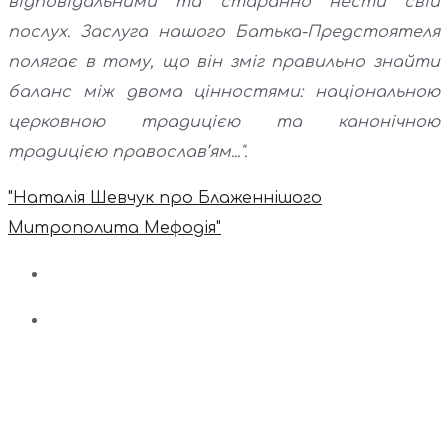
відповідальними та старанно нести свій
послух. Заслуга нашого Батька-Предстоятеля
полягає в тому, що він зміг правильно знайти
баланс між двома цінностями: національною
церковною традицією та канонічною
традицією православ’ям...".
"Наталія Шевчук про Блаженнішого
Митрополита Мефодія"