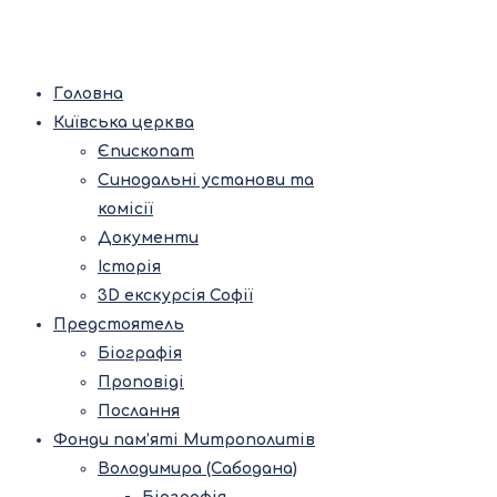
Головна
Київська церква
Єпископат
Синодальні установи та
комісії
Документи
Історія
3D екскурсія Софії
Предстоятель
Біографія
Проповіді
Послання
Фонди пам’яті Митрополитів
Володимира (Сабодана)