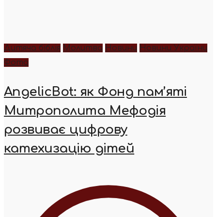
Дитяча біблія
Молитва
Новини
Новини України
Фото
AngelicBot: як Фонд пам’яті
Митрополита Мефодія
розвиває цифрову
катехизацію дітей