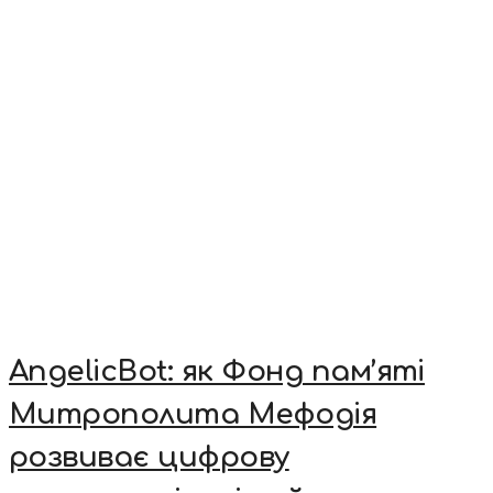
AngelicBot: як Фонд пам’яті
Митрополита Мефодія
розвиває цифрову