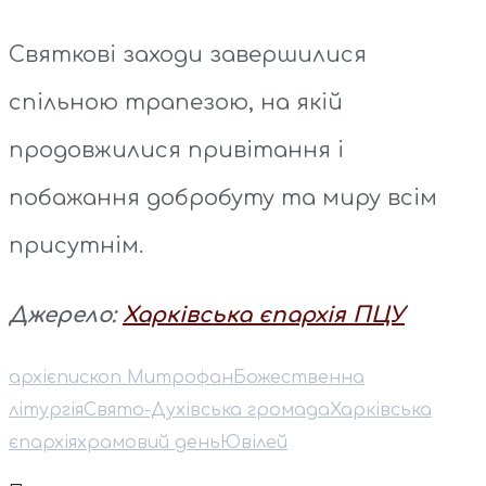
Святкові заходи завершилися
спільною трапезою, на якій
продовжилися привітання і
побажання добробуту та миру всім
присутнім.
Джерело:
Харківська єпархія ПЦУ
архієпископ Митрофан
Божественна
літургія
Свято-Духівська громада
Харківська
єпархія
храмовий день
Ювілей