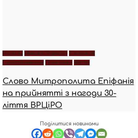
Новини
Новини України
Послання
Предстоятель
Проповіді
Фото
Слово Митрополита Епіфанія
на прийнятті з нагоди 30-
ліття ВРЦіРО
Поділитися новинами