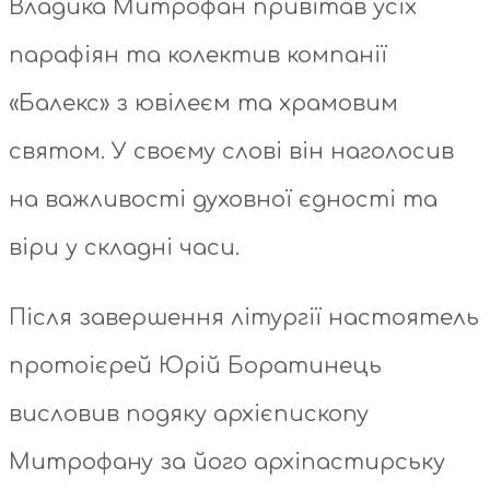
Владика Митрофан привітав усіх
парафіян та колектив компанії
«Балекс» з ювілеєм та храмовим
святом. У своєму слові він наголосив
на важливості духовної єдності та
віри у складні часи.
Після завершення літургії настоятель
протоієрей Юрій Боратинець
висловив подяку архієпископу
Митрофану за його архіпастирську