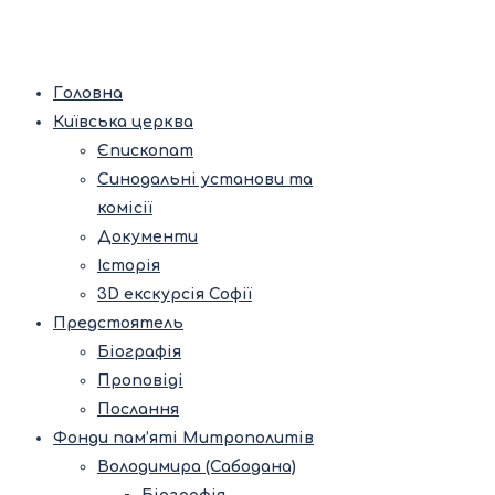
Головна
Київська церква
Єпископат
Синодальні установи та
комісії
Документи
Історія
3D екскурсія Софії
Предстоятель
Біографія
Проповіді
Послання
Фонди пам’яті Митрополитів
Володимира (Сабодана)