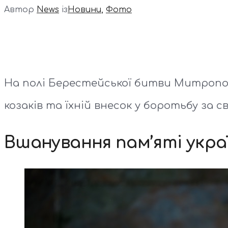
Автор
News
із
Новини
,
Фото
На полі Берестейської битви Митропо
козаків та їхній внесок у боротьбу за с
Вшанування пам’яті украї