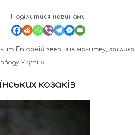
Поділитися новинами
лит Епіфаній звершив молитву, заклика
вободу України.
нських козаків