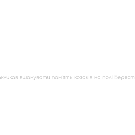
ій закликав вшанува
естейської битви
кликав вшанувати пам’ять козаків на полі Берест