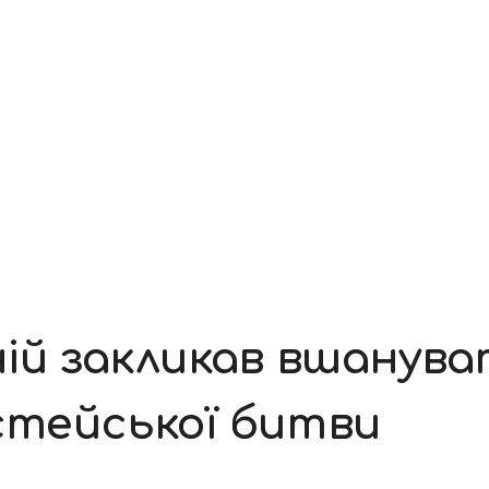
ій закликав вшанува
естейської битви