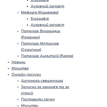
Біографія
Духовний заповіт
Мефодія (Кудрякова)
Біографія
Духовний заповіт
Патріарх Володимир
(Романюк)
Патріарх Мстислав
(Скрипник)
Патріарх Димитрій (Ярема)
Новини
Молитва
Онлайн послуги
Допомога священника
Записки за здоров’я та за
упокій
Поставити свічку
Молитви