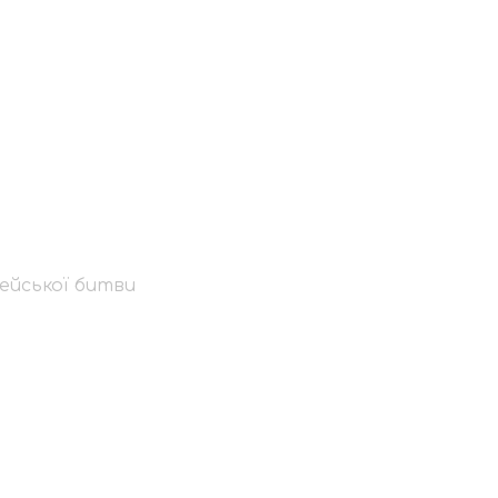
ти пам’ять
ейської битви