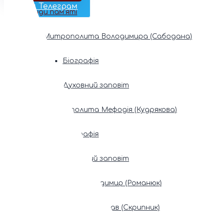
Наш Телеграм
Фонди пам’яті
Митрополита Володимира (Сабодана)
Біографія
Духовний заповіт
Митрополита Мефодія (Кудрякова)
Біографія
Духовний заповіт
Патріарх Володимир (Романюк)
Патріарх Мстислав (Скрипник)