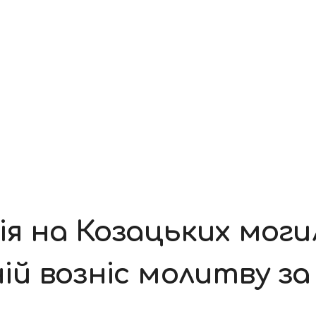
я на Козацьких моги
й возніс молитву за