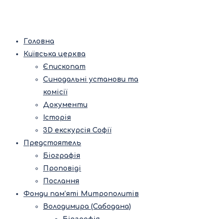
Головна
Київська церква
Єпископат
Синодальні установи та
комісії
Документи
Історія
3D екскурсія Софії
Предстоятель
Біографія
Проповіді
Послання
Фонди пам’яті Митрополитів
Володимира (Сабодана)