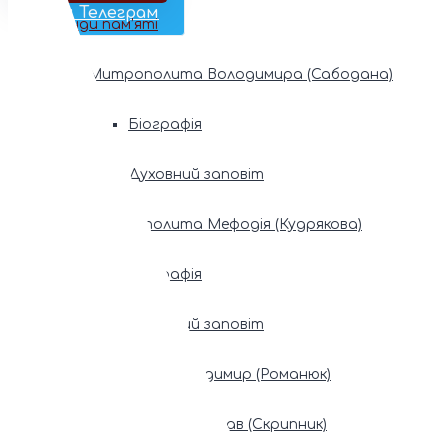
Наш Телеграм
Фонди пам’яті
Митрополита Володимира (Сабодана)
Біографія
Духовний заповіт
Митрополита Мефодія (Кудрякова)
Біографія
Духовний заповіт
Патріарх Володимир (Романюк)
Патріарх Мстислав (Скрипник)