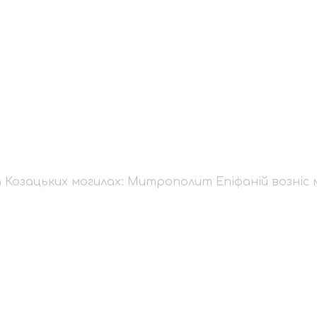
я на Козацьких моги
й возніс молитву за
 Козацьких могилах: Митрополит Епіфаній возніс 