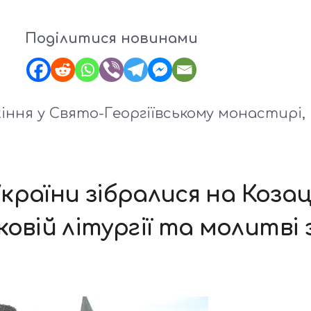
Поділитися новинами
ння у Свято-Георгіївському монастирі
України зібралися на Коза
овій літургії та молитві з