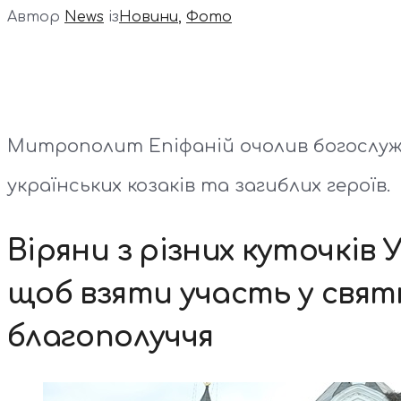
Автор
News
із
Новини
,
Фото
Митрополит Епіфаній очолив богослужі
українських козаків та загиблих героїв.
Віряни з різних куточків 
щоб взяти участь у святк
благополуччя