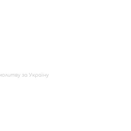
лах:
 Україну
молитву за Україну