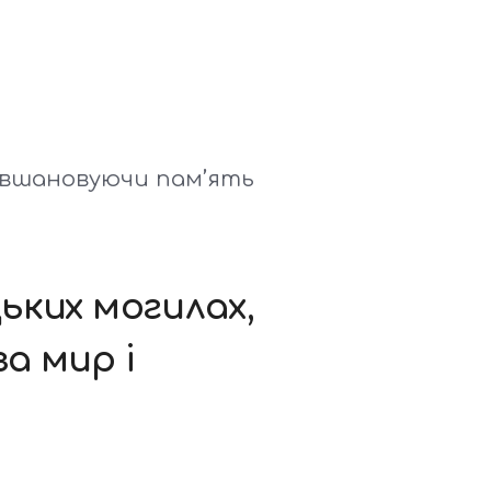
, вшановуючи пам’ять
цьких могилах,
а мир і