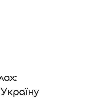
лах:
 Україну