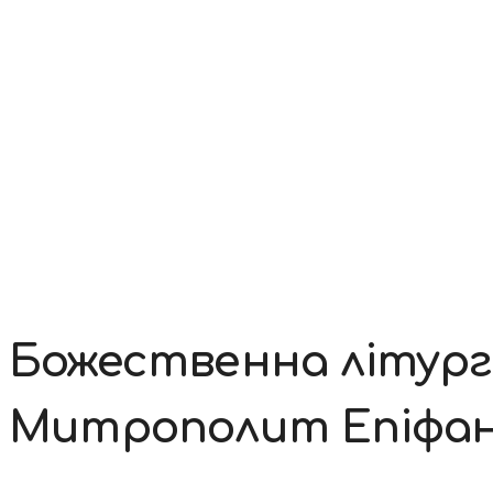
Контакти
Божественна літургі
Митрополит Епіфані