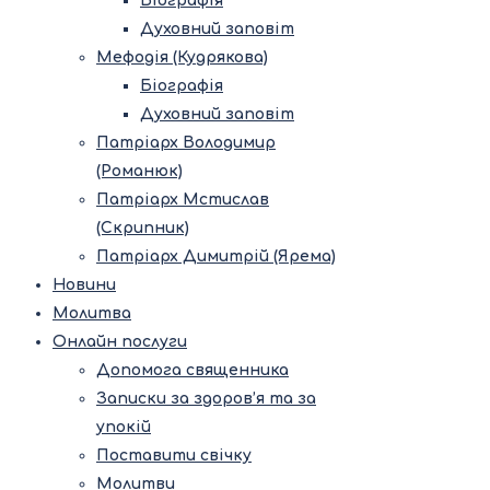
Біографія
Духовний заповіт
Мефодія (Кудрякова)
Біографія
Духовний заповіт
Патріарх Володимир
(Романюк)
Патріарх Мстислав
(Скрипник)
Патріарх Димитрій (Ярема)
Новини
Молитва
Онлайн послуги
Допомога священника
Записки за здоров’я та за
упокій
Поставити свічку
Молитви