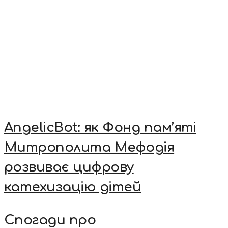
AngelicBot: як Фонд пам’яті
Митрополита Мефодія
розвиває цифрову
катехизацію дітей
Спогади про