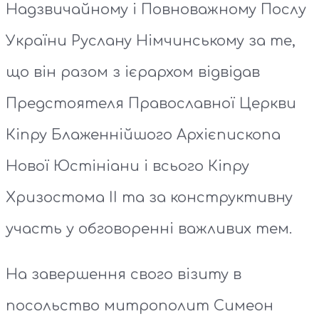
Надзвичайному і Повноважному Послу
України Руслану Німчинському за те,
що він разом з ієрархом відвідав
Предстоятеля Православної Церкви
Кіпру Блаженнійшого Архієпископа
Нової Юстініани і всього Кіпру
Хризостома ІІ та за конструктивну
участь у обговоренні важливих тем.
На завершення свого візиту в
посольство митрополит Симеон