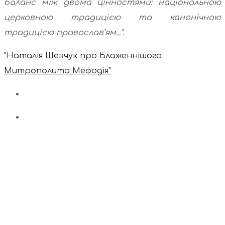
баланс між двома цінностями: національною
церковною традицією та канонічною
традицією православ’ям...".
"Наталія Шевчук про Блаженнішого
Митрополита Мефодія"