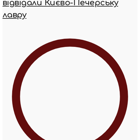
відвідали Києво-Печерську
лавру