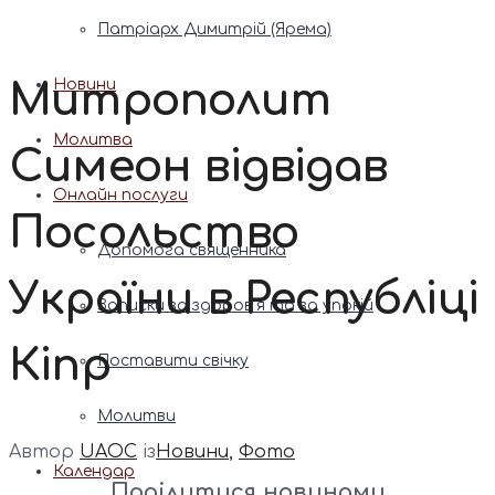
Патріарх Димитрій (Ярема)
Митрополит
Новини
Молитва
Симеон відвідав
Онлайн послуги
Посольство
Допомога священника
України в Республіці
Записки за здоров’я та за упокій
Кіпр
Поставити свічку
Молитви
Автор
UAOC
із
Новини
,
Фото
Календар
Поділитися новинами