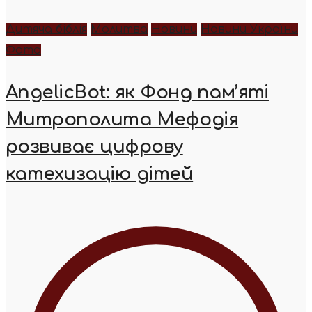
Дитяча біблія
Молитва
Новини
Новини України
Фото
AngelicBot: як Фонд пам’яті
Митрополита Мефодія
розвиває цифрову
катехизацію дітей