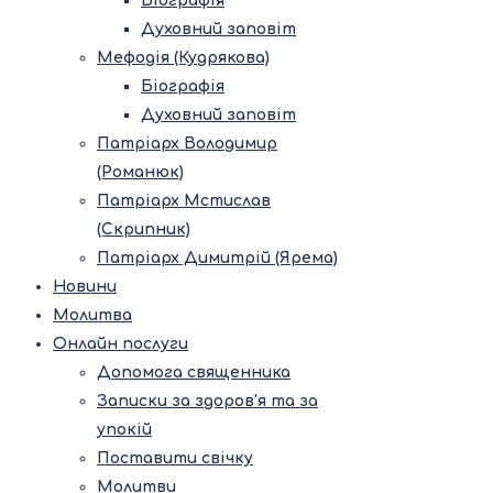
Біографія
Духовний заповіт
Мефодія (Кудрякова)
Біографія
Духовний заповіт
Патріарх Володимир
(Романюк)
Патріарх Мстислав
(Скрипник)
Патріарх Димитрій (Ярема)
Новини
Молитва
Онлайн послуги
Допомога священника
Записки за здоров’я та за
упокій
Поставити свічку
Молитви