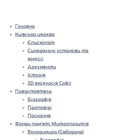
Головна
Київська церква
Єпископат
Синодальні установи та
комісії
Документи
Історія
3D екскурсія Софії
Предстоятель
Біографія
Проповіді
Послання
Фонди пам’яті Митрополитів
Володимира (Сабодана)