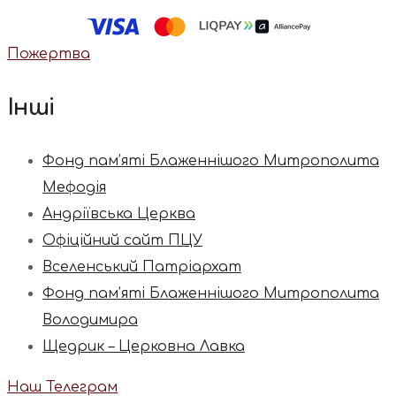
Пожертва
Інші
Фонд пам’яті Блаженнішого Митрополита
Мефодія
Андріївська Церква
Офіційний сайт ПЦУ
Вселенський Патріархат
Фонд пам’яті Блаженнішого Митрополита
Володимира
Щедрик – Церковна Лавка
Наш Телеграм