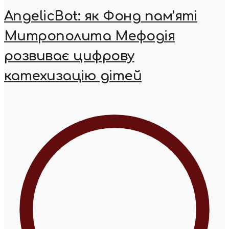
AngelicBot: як Фонд пам’яті
Митрополита Мефодія
розвиває цифрову
катехизацію дітей