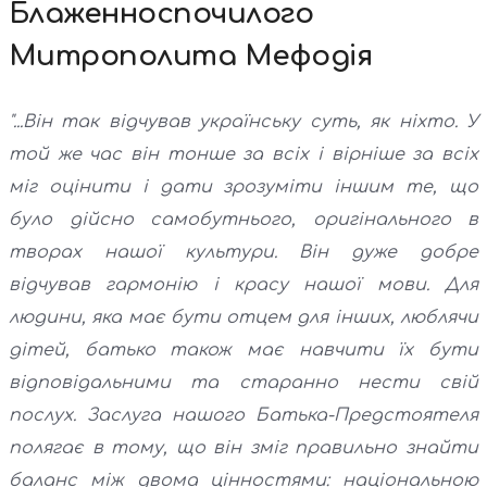
Блаженноспочилого
Митрополита Мефодія
"...Він так відчував українську суть, як ніхто. У
той же час він тонше за всіх і вірніше за всіх
міг оцінити і дати зрозуміти іншим те, що
було дійсно самобутнього, оригінального в
творах нашої культури. Він дуже добре
відчував гармонію і красу нашої мови. Для
людини, яка має бути отцем для інших, люблячи
дітей, батько також має навчити їх бути
відповідальними та старанно нести свій
послух. Заслуга нашого Батька-Предстоятеля
полягає в тому, що він зміг правильно знайти
баланс між двома цінностями: національною