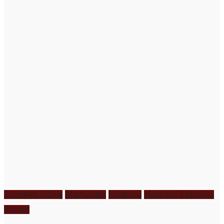
Дитяча біблія
Молитва
Новини
Новини України
Фото