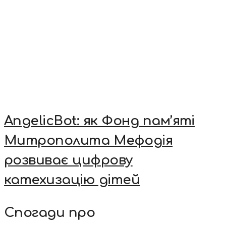
AngelicBot: як Фонд пам’яті
Митрополита Мефодія
розвиває цифрову
катехизацію дітей
Спогади про