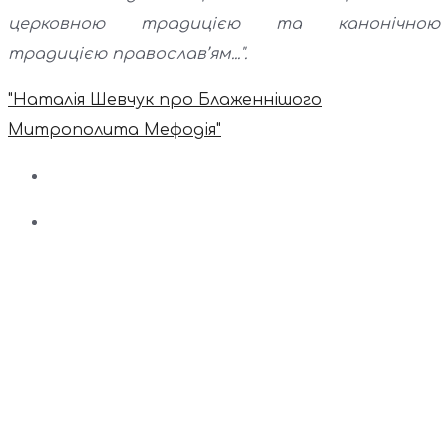
церковною традицією та канонічною
традицією православ’ям...".
"Наталія Шевчук про Блаженнішого
Митрополита Мефодія"