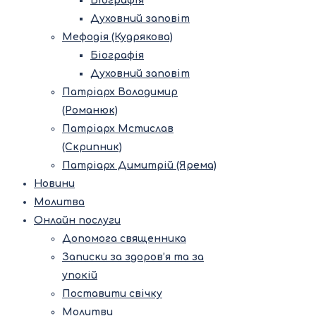
Біографія
Духовний заповіт
Мефодія (Кудрякова)
Біографія
Духовний заповіт
Патріарх Володимир
(Романюк)
Патріарх Мстислав
(Скрипник)
Патріарх Димитрій (Ярема)
Новини
Молитва
Онлайн послуги
Допомога священника
Записки за здоров’я та за
упокій
Поставити свічку
Молитви