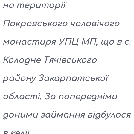
на території
Покровського чоловічого
монастиря УПЦ МП, що в с.
Колодне Тячівського
району Закарпатської
області. За попередніми
даними займання відбулося
в келії.