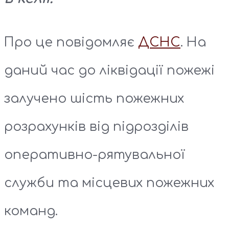
Про це повідомляє
ДСНС
. На
даний час до ліквідації пожежі
залучено шість пожежних
розрахунків від підрозділів
оперативно-рятувальної
служби та місцевих пожежних
команд.