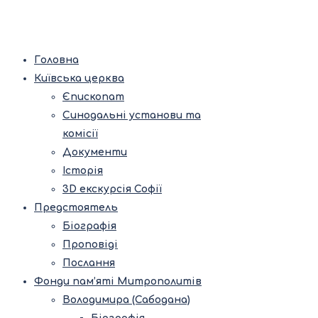
Головна
Київська церква
Єпископат
Синодальні установи та
комісії
Документи
Історія
3D екскурсія Софії
Предстоятель
Біографія
Проповіді
Послання
Фонди пам’яті Митрополитів
Володимира (Сабодана)