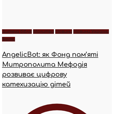
Дитяча біблія
Молитва
Новини
Новини України
Фото
AngelicBot: як Фонд пам’яті
Митрополита Мефодія
розвиває цифрову
катехизацію дітей