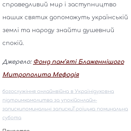
справедливий мир і заступництво
наших святих допоможуть українській
землі та народу знайти душевний
спокій.
Джерело:
Фонд пам’яті Блаженнішого
Митрополита Мефодія
богослужіння онлайн
війна в Україні
духовна
підтримка
молитва за упокій
онлайн-
записки
поминальні записки
Троїцька поминальна
субота