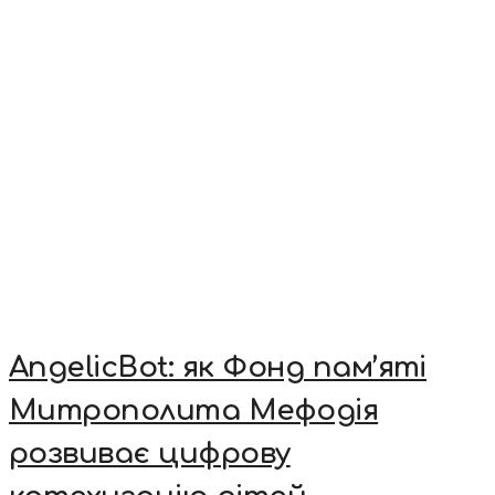
AngelicBot: як Фонд пам’яті
Митрополита Мефодія
розвиває цифрову