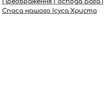
Преображення Господа Бога і
Спаса нашого Ісуса Христа