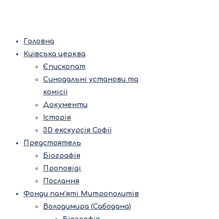
Головна
Київська церква
Єпископат
Синодальні установи та
комісії
Документи
Історія
3D екскурсія Софії
Предстоятель
Біографія
Проповіді
Послання
Фонди пам’яті Митрополитів
Володимира (Сабодана)