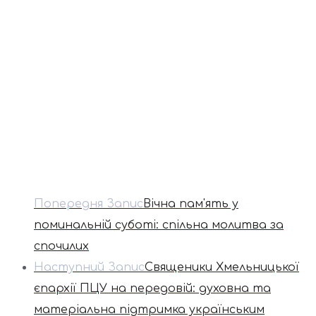
Попередня Запис
Вічна пам'ять у
поминальній суботі: спільна молитва за
спочилих
Наступний Запис
Священики Хмельницької
єпархії ПЦУ на передовій: духовна та
матеріальна підтримка українським