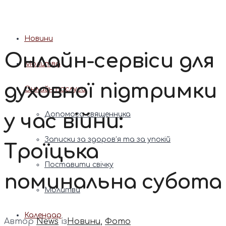
Патріарх Димитрій (Ярема)
Новини
Онлайн-сервіси для
Молитва
духовної підтримки
Онлайн послуги
у час війни:
Допомога священника
Записки за здоров’я та за упокій
Троїцька
Поставити свічку
поминальна субота
Молитви
Календар
Автор
News
із
Новини
,
Фото