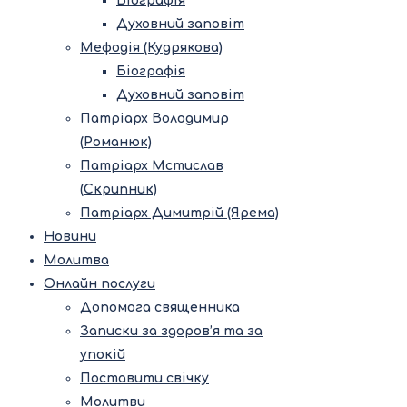
Біографія
Духовний заповіт
Мефодія (Кудрякова)
Біографія
Духовний заповіт
Патріарх Володимир
(Романюк)
Патріарх Мстислав
(Скрипник)
Патріарх Димитрій (Ярема)
Новини
Молитва
Онлайн послуги
Допомога священника
Записки за здоров’я та за
упокій
Поставити свічку
Молитви