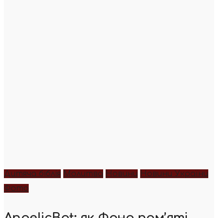
Дитяча біблія
Молитва
Новини
Новини України
Фото
AngelicBot: як Фонд пам’яті