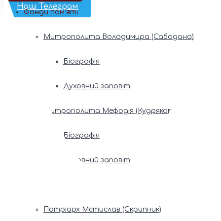
Наш Телеграм
Фонди пам’яті
Митрополита Володимира (Сабодана)
Біографія
Духовний заповіт
Митрополита Мефодія (Кудрякова)
Біографія
Духовний заповіт
Патріарх Володимир (Романюк)
Патріарх Мстислав (Скрипник)