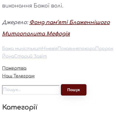
виконання Божої волі.
Джерело:
Фонд пам’яті Блаженнішого
Митрополита Мефодія
Божа милість
кит
Ніневія
Покаяння
покора
Пророк
Йона
Старий Завіт
Пожертва
Наш Телеграм
Категорії