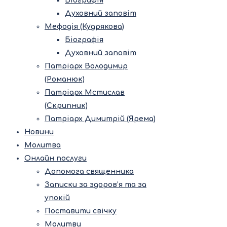
Біографія
Духовний заповіт
Мефодія (Кудрякова)
Біографія
Духовний заповіт
Патріарх Володимир
(Романюк)
Патріарх Мстислав
(Скрипник)
Патріарх Димитрій (Ярема)
Новини
Молитва
Онлайн послуги
Допомога священника
Записки за здоров’я та за
упокій
Поставити свічку
Молитви