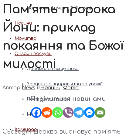
Пам’ять пророка
Патріарх Димитрій (Ярема)
Йони: приклад
Новини
Молитва
покаяння та Божої
Онлайн послуги
милості
Допомога священника
Записки за здоров’я та за упокій
Автор
News
із
Новини
,
Фото
Поділитися новинами
Поставити свічку
Молитви
Календар
Сьогодні Церква вшановує пам’ять