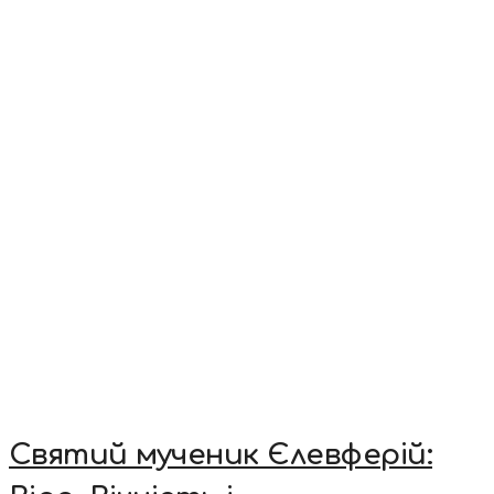
Святий мученик Єлевферій: