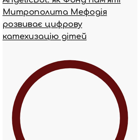
Митрополита Мефодія
розвиває цифрову
катехизацію дітей