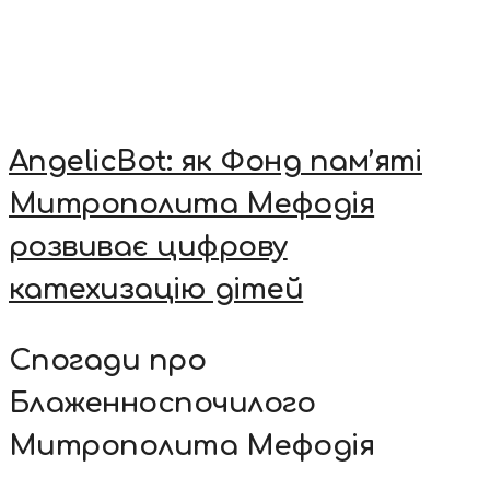
AngelicBot: як Фонд пам’яті
Митрополита Мефодія
розвиває цифрову
катехизацію дітей
Спогади про
Блаженноспочилого
Митрополита Мефодія