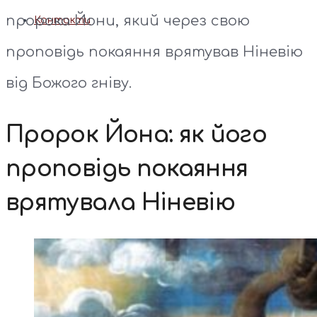
пророка Йони, який через свою
Контакти
проповідь покаяння врятував Ніневію
від Божого гніву.
Пророк Йона: як його
проповідь покаяння
врятувала Ніневію