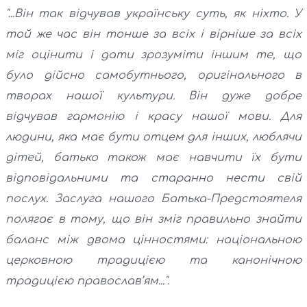
"...Він так відчував українську суть, як ніхто. У
той же час він тонше за всіх і вірніше за всіх
міг оцінити і дати зрозуміти іншим те, що
було дійсно самобутнього, оригінального в
творах нашої культури. Він дуже добре
відчував гармонію і красу нашої мови. Для
людини, яка має бути отцем для інших, люблячи
дітей, батько також має навчити їх бути
відповідальними та старанно нести свій
послух. Заслуга нашого Батька-Предстоятеля
полягає в тому, що він зміг правильно знайти
баланс між двома цінностями: національною
церковною традицією та канонічною
традицією православ’ям...".