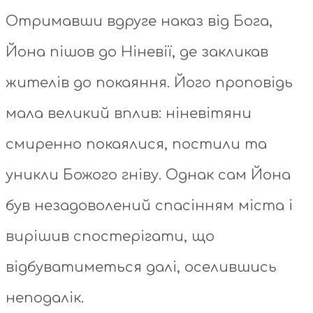
Отримавши вдруге наказ від Бога,
Йона пішов до Ніневії, де закликав
жителів до покаяння. Його проповідь
мала великий вплив: ніневітяни
смиренно покаялися, постили та
уникли Божого гніву. Однак сам Йона
був незадоволений спасінням міста і
вирішив спостерігати, що
відбуватиметься далі, оселившись
неподалік.