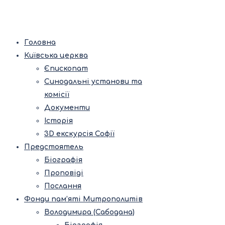
Головна
Київська церква
Єпископат
Синодальні установи та
комісії
Документи
Історія
3D екскурсія Софії
Предстоятель
Біографія
Проповіді
Послання
Фонди пам’яті Митрополитів
Володимира (Сабодана)