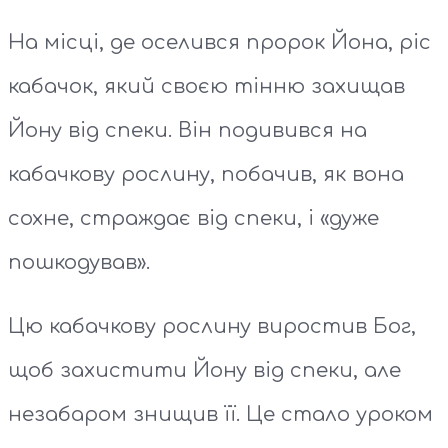
На місці, де оселився пророк Йона, ріс
кабачок, який своєю тінню захищав
Йону від спеки. Він подивився на
кабачкову рослину, побачив, як вона
сохне, страждає від спеки, і «дуже
пошкодував».
Цю кабачкову рослину виростив Бог,
щоб захистити Йону від спеки, але
незабаром знищив її. Це стало уроком