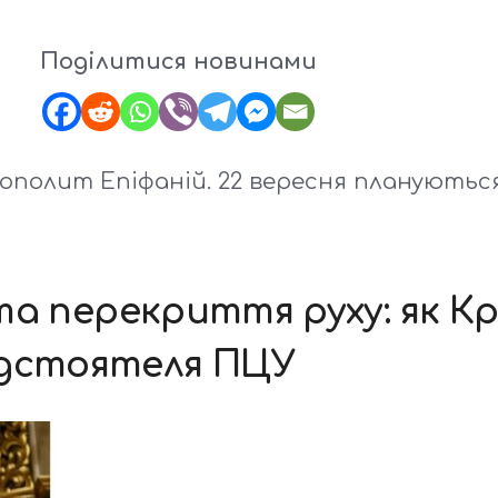
Поділитися новинами
олит Епіфаній. 22 вересня плануються
ї та перекриття руху: як К
едстоятеля ПЦУ