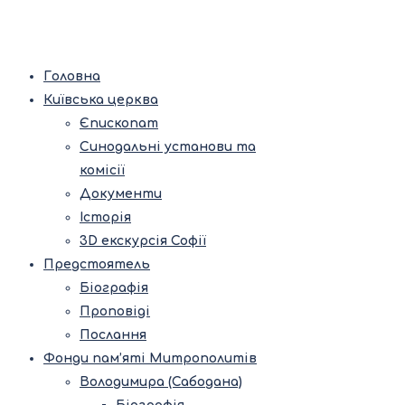
Головна
Київська церква
Єпископат
Синодальні установи та
комісії
Документи
Історія
3D екскурсія Софії
Предстоятель
Біографія
Проповіді
Послання
Фонди пам’яті Митрополитів
Володимира (Сабодана)