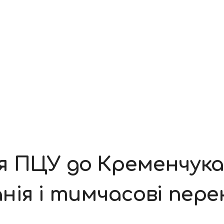
 ПЦУ до Кременчука:
нія і тимчасові пер