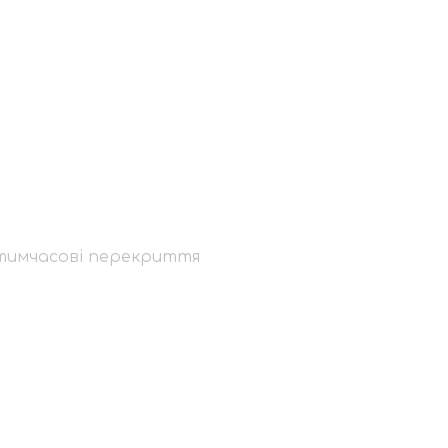
 служби
екриття
 тимчасові перекриття