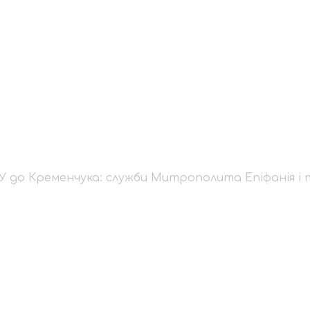
 ПЦУ до Кременчука:
нія і тимчасові пер
 до Кременчука: служби Митрополита Епіфанія і