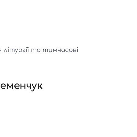
 літургії та тимчасові
ременчук