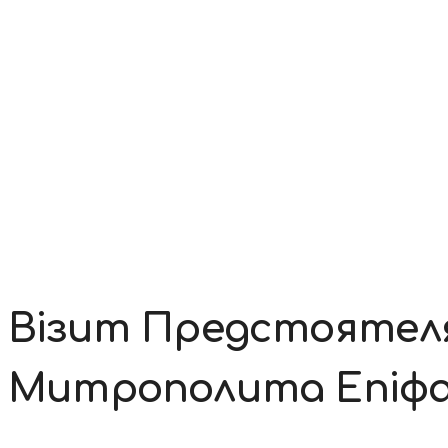
Контакти
Візит Предстоятеля
Митрополита Епіфа