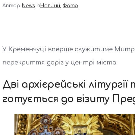
Автор
News
із
Новини
,
Фото
У Кременчуці вперше служитиме Митроп
перекриття доріг у центрі міста.
Дві архієрейські літургі
готується до візиту Пр