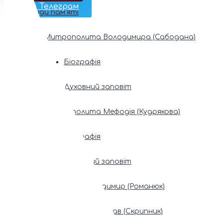
Наш Телеграм
Фонди пам’яті
Митрополита Володимира (Сабодана)
Біографія
Духовний заповіт
Митрополита Мефодія (Кудрякова)
Біографія
Духовний заповіт
Патріарх Володимир (Романюк)
Патріарх Мстислав (Скрипник)