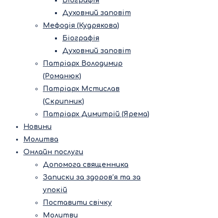
Біографія
Духовний заповіт
Мефодія (Кудрякова)
Біографія
Духовний заповіт
Патріарх Володимир
(Романюк)
Патріарх Мстислав
(Скрипник)
Патріарх Димитрій (Ярема)
Новини
Молитва
Онлайн послуги
Допомога священника
Записки за здоров’я та за
упокій
Поставити свічку
Молитви