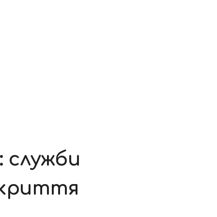
 служби
екриття