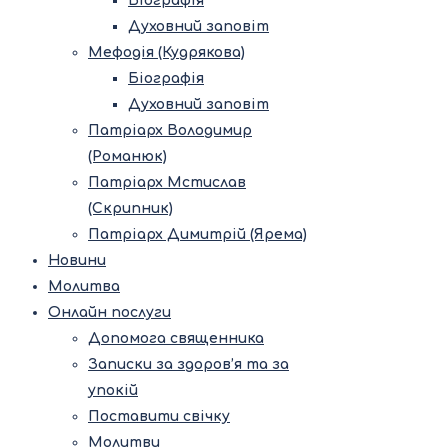
Біографія
Духовний заповіт
Мефодія (Кудрякова)
Біографія
Духовний заповіт
Патріарх Володимир
(Романюк)
Патріарх Мстислав
(Скрипник)
Патріарх Димитрій (Ярема)
Новини
Молитва
Онлайн послуги
Допомога священника
Записки за здоров’я та за
упокій
Поставити свічку
Молитви