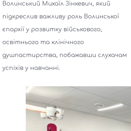
Волинський Михаїл Зінкевич, який
підкреслив важливу роль Волинської
єпархії у розвитку військового,
освітнього та клінічного
душпастирства, побажавши слухачам
успіхів у навчанні.