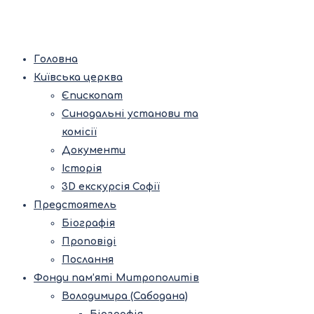
Головна
Київська церква
Єпископат
Синодальні установи та
комісії
Документи
Історія
3D екскурсія Софії
Предстоятель
Біографія
Проповіді
Послання
Фонди пам’яті Митрополитів
Володимира (Сабодана)