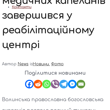
медичних капеланів
Контакти
завершився у
реабілітаційному
центрі
Автор
News
із
Новини
,
Фото
Поділитися новинами
Волинська православна богословська