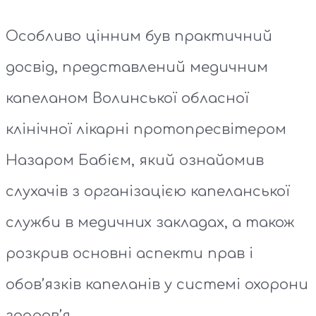
Особливо цінним був практичний
досвід, представлений медичним
капеланом Волинської обласної
клінічної лікарні протопресвітером
Назаром Бабієм, який ознайомив
слухачів з організацією капеланської
служби в медичних закладах, а також
розкрив основні аспекти прав і
обов’язків капеланів у системі охорони
здоров’я.