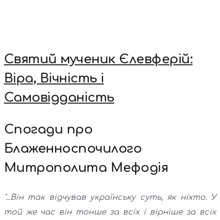
Святий мученик Єлевферій:
Віра, Вічність і
Самовідданість
Спогади про
Блаженноспочилого
Митрополита Мефодія
"...Він так відчував українську суть, як ніхто. У
той же час він тонше за всіх і вірніше за всіх