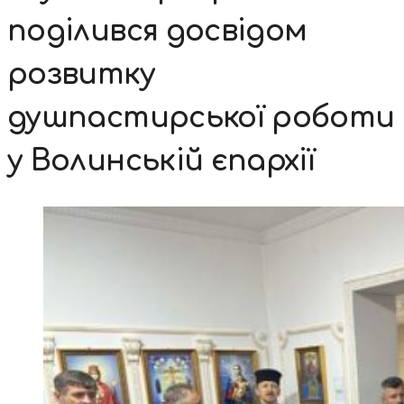
поділився досвідом
розвитку
душпастирської роботи
у Волинській єпархії