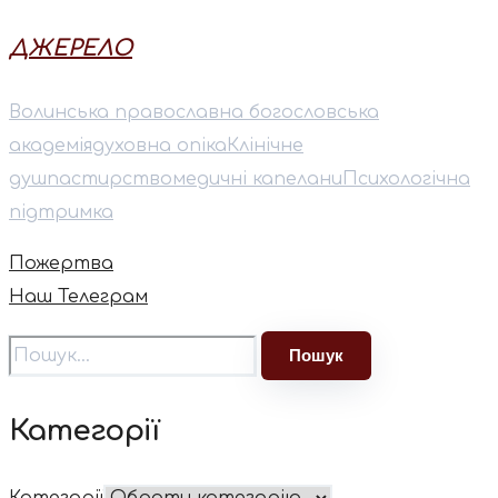
ДЖЕРЕЛО
Волинська православна богословська
академія
духовна опіка
Клінічне
душпастирство
медичні капелани
Психологічна
підтримка
Пожертва
Наш Телеграм
Категорії