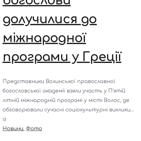
богослови
долучилися до
міжнародної
програми у Греції
Представники Волинської православної
богословської академії взяли участь у П’ятій
літній міжнародній програмі у місті Волос, де
обговорювали сучасні соціокультурні виклики...
із
Новини
,
Фото