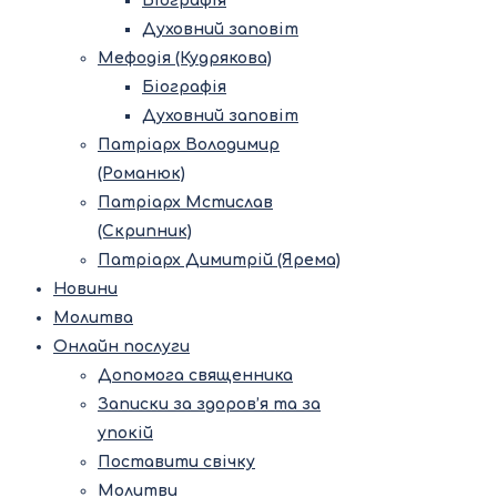
Біографія
Духовний заповіт
Мефодія (Кудрякова)
Біографія
Духовний заповіт
Патріарх Володимир
(Романюк)
Патріарх Мстислав
(Скрипник)
Патріарх Димитрій (Ярема)
Новини
Молитва
Онлайн послуги
Допомога священника
Записки за здоров’я та за
упокій
Поставити свічку
Молитви