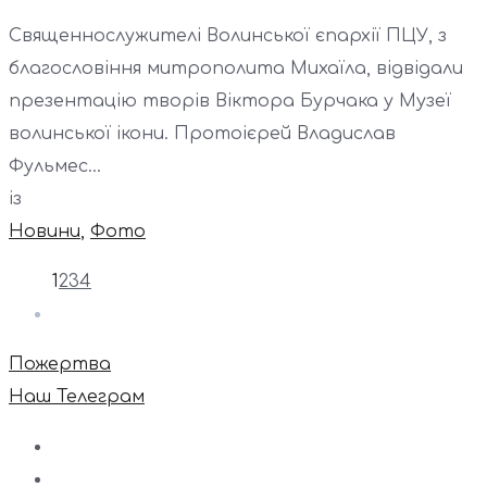
Священнослужителі Волинської єпархії ПЦУ, з
благословіння митрополита Михаїла, відвідали
презентацію творів Віктора Бурчака у Музеї
волинської ікони. Протоієрей Владислав
Фульмес...
із
Новини
,
Фото
1
2
3
4
Пожертва
Наш Телеграм