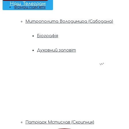
Наш Телеграм
Фонди пам’яті
Митрополита Володимира (Сабодана)
Біографія
Духовний заповіт
Митрополита Мефодія (Кудрякова)
Біографія
Духовний заповіт
Патріарх Володимир (Романюк)
Патріарх Мстислав (Скрипник)