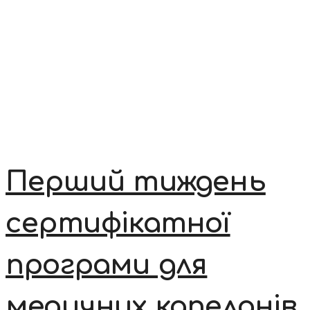
Перший тиждень
сертифікатної
програми для
медичних капеланів