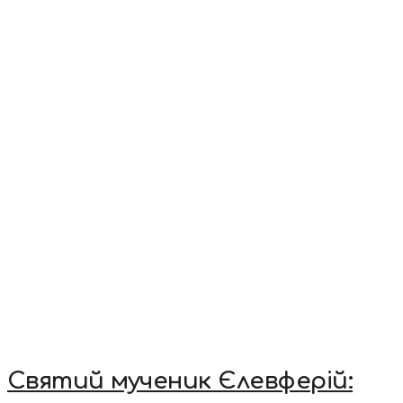
Святий мученик Єлевферій: