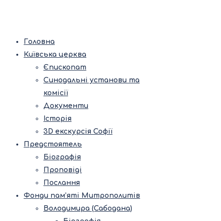
Головна
Київська церква
Єпископат
Синодальні установи та
комісії
Документи
Історія
3D екскурсія Софії
Предстоятель
Біографія
Проповіді
Послання
Фонди пам’яті Митрополитів
Володимира (Сабодана)