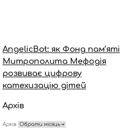
AngelicBot: як Фонд пам’яті
Митрополита Мефодія
розвиває цифрову
катехизацію дітей
Архів
Архів