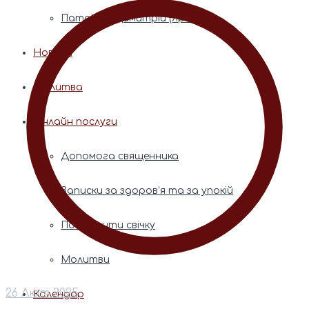
Патріарх Димитрій (Ярема)
Новини
Молитва
Онлайн послуги
Допомога священника
Записки за здоров’я та за упокій
Поставити свічку
Молитви
26 Лют 2025
Календар