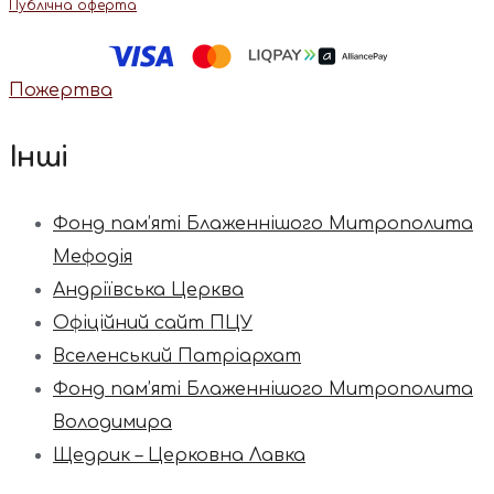
Публічна оферта
Пожертва
Інші
Фонд пам’яті Блаженнішого Митрополита
Мефодія
Андріївська Церква
Офіційний сайт ПЦУ
Вселенський Патріархат
Фонд пам’яті Блаженнішого Митрополита
Володимира
Щедрик – Церковна Лавка