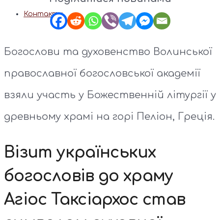
Контакти
Богослови та духовенство Волинської
православної богословської академії
взяли участь у Божественній літургії у
древньому храмі на горі Пеліон, Греція.
Візит українських
богословів до храму
Агіос Таксіархос став