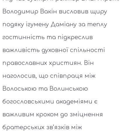
Володимир Вакін висловив щиру
подяку ігумену Даміану за теплу
гостинність та підкреслив
важливість духовної спільності
православних християн. Він
наголосив, що співпраця між
Волоською та Волинською
богословськими академіями є
важливим кроком до зміцнення
братерських зв’язків між