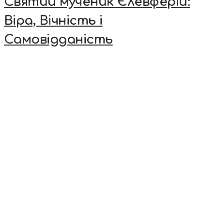
Святий мученик Єлевферій:
Віра, Вічність і
Самовідданість