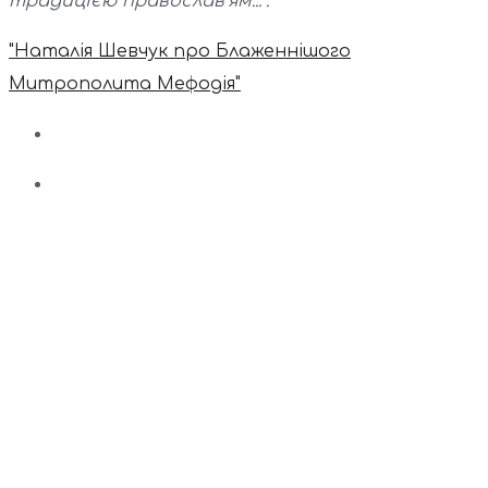
традицією православ’ям...".
"Наталія Шевчук про Блаженнішого
Митрополита Мефодія"