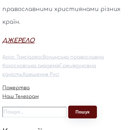
православними християнами різних
країн.
ДЖЕРЕЛО
Агіос Таксіархос
Волинська православна
богословська академія
Греція
духовна
єдність
Хрещення Русі
Пожертва
Наш Телеграм