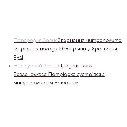
Попередня Запис
Звернення митрополита
Іларіона з нагоди 1036-ї річниці Хрещення
Русі
Наступний Запис
Представник
Вселенського Патріарха зустрівся з
митрополитом Епіфанієм