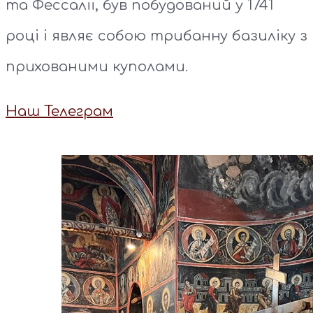
та Фессалії, був побудований у 1741
році і являє собою трибанну базиліку з
прихованими куполами.
Наш Телеграм