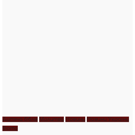
Дитяча біблія
Молитва
Новини
Новини України
Фото