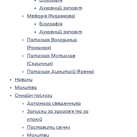
Біографія
Духовний заповіт
Мефодія (Кудрякова)
Біографія
Духовний заповіт
Патріарх Володимир
(Романюк)
Патріарх Мстислав
(Скрипник)
Патріарх Димитрій (Ярема)
Новини
Молитва
Онлайн послуги
Допомога священника
Записки за здоров’я та за
упокій
Поставити свічку
Молитви