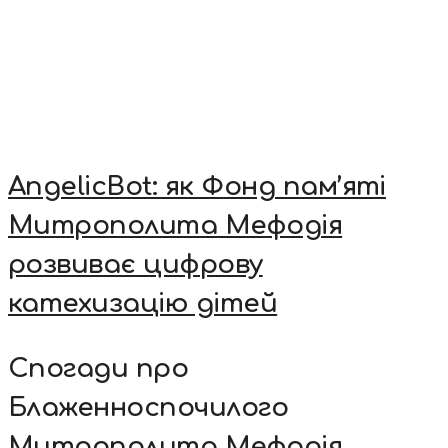
AngelicBot: як Фонд пам’яті
Митрополита Мефодія
розвиває цифрову
катехизацію дітей
Спогади про
Блаженноспочилого
Митрополита Мефодія