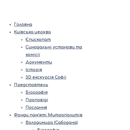
Головна
Київська церква
Єпископат
Синодальні установи та
комісії
Документи
Історія
3D екскурсія Софії
Предстоятель
Біографія
Проповіді
Послання
Фонди пам’яті Митрополитів
Володимира (Сабодана)