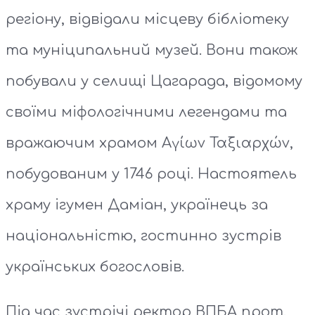
регіону, відвідали місцеву бібліотеку
та муніципальний музей. Вони також
побували у селищі Цагарада, відомому
своїми міфологічними легендами та
вражаючим храмом Αγίων Ταξιαρχών,
побудованим у 1746 році. Настоятель
храму ігумен Даміан, українець за
національністю, гостинно зустрів
українських богословів.
Під час зустрічі ректор ВПБА прот.