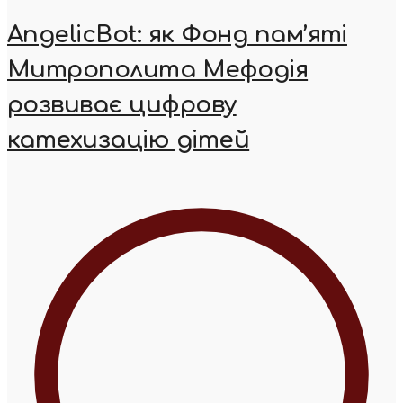
AngelicBot: як Фонд пам’яті
Митрополита Мефодія
розвиває цифрову
катехизацію дітей