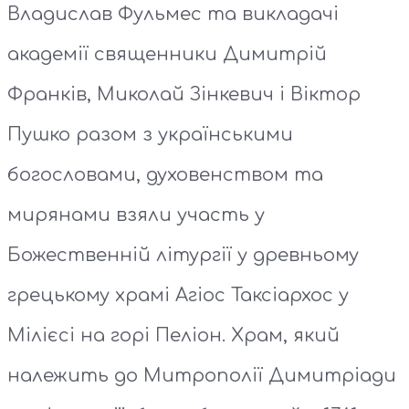
Владислав Фульмес та викладачі
академії священники Димитрій
Франків, Миколай Зінкевич і Віктор
Пушко разом з українськими
богословами, духовенством та
мирянами взяли участь у
Божественній літургії у древньому
грецькому храмі Агіос Таксіархос у
Мілієсі на горі Пеліон. Храм, який
належить до Митрополії Димитріади