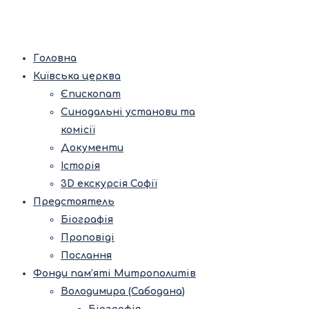
Головна
Київська церква
Єпископат
Синодальні установи та
комісії
Документи
Історія
3D екскурсія Софії
Предстоятель
Біографія
Проповіді
Послання
Фонди пам’яті Митрополитів
Володимира (Сабодана)