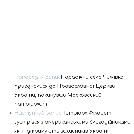
Попередня Запис
Парафіяни села Чижівка
приєдналися до Православної Церкви
України, покинувши Московський
патріархат
Наступний Запис
Патріарх Філарет
зустрівся з американськими благодійниками,
які підтримують захисників Україні