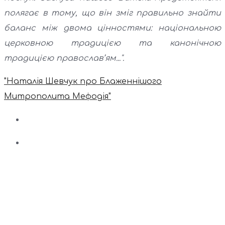
полягає в тому, що він зміг правильно знайти
баланс між двома цінностями: національною
церковною традицією та канонічною
традицією православ’ям...".
"Наталія Шевчук про Блаженнішого
Митрополита Мефодія"