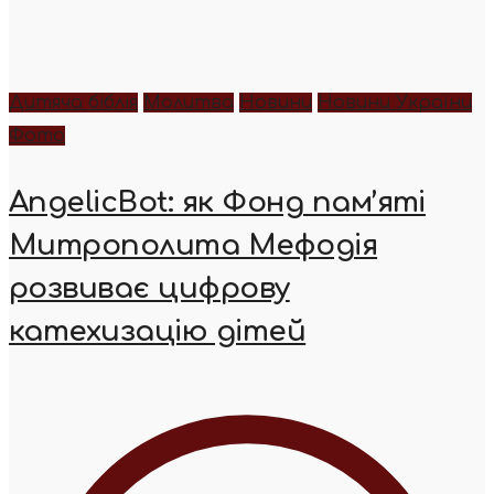
Дитяча біблія
Молитва
Новини
Новини України
Фото
AngelicBot: як Фонд пам’яті
Митрополита Мефодія
розвиває цифрову
катехизацію дітей