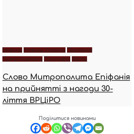
Новини
Новини України
Послання
Предстоятель
Проповіді
Фото
Слово Митрополита Епіфанія
на прийнятті з нагоди 30-
ліття ВРЦіРО
Поділитися новинами