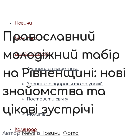
Патріарх Димитрій (Ярема)
Новини
Православний
Молитва
молодіжний табір
Онлайн послуги
на Рівненщині: нові
Допомога священника
Записки за здоров’я та за упокій
знайомства та
Поставити свічку
цікаві зустрічі
Молитви
Календар
Автор
News
із
Новини
,
Фото