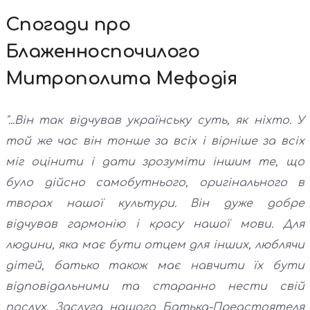
Спогади про
Блаженноспочилого
Митрополита Мефодія
"...Він так відчував українську суть, як ніхто. У
той же час він тонше за всіх і вірніше за всіх
міг оцінити і дати зрозуміти іншим те, що
було дійсно самобутнього, оригінального в
творах нашої культури. Він дуже добре
відчував гармонію і красу нашої мови. Для
людини, яка має бути отцем для інших, люблячи
дітей, батько також має навчити їх бути
відповідальними та старанно нести свій
послух. Заслуга нашого Батька-Предстоятеля