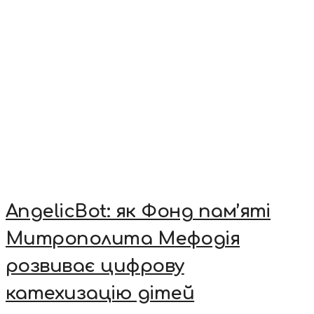
AngelicBot: як Фонд пам’яті
Митрополита Мефодія
розвиває цифрову
катехизацію дітей