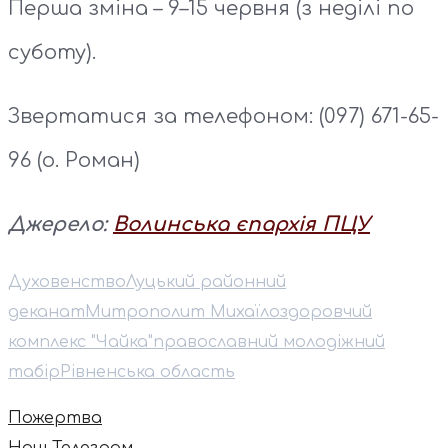
Перша зміна – 9–15 червня (з неділі по
суботу).
Звертатися за телефоном: (097) 671-65-
96 (о. Роман)
Джерело:
Волинська єпархія ПЦУ
Духовенство
Луцький районний
деканат
Митрополит Михаїл
оздоровчий
комплекс "Чайка"
православний молодіжний
табір
Рівненська область
Пожертва