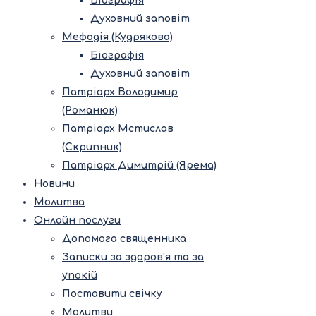
Біографія
Духовний заповіт
Мефодія (Кудрякова)
Біографія
Духовний заповіт
Патріарх Володимир
(Романюк)
Патріарх Мстислав
(Скрипник)
Патріарх Димитрій (Ярема)
Новини
Молитва
Онлайн послуги
Допомога священника
Записки за здоров’я та за
упокій
Поставити свічку
Молитви