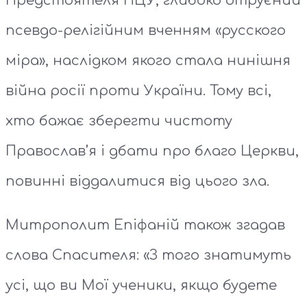
Предстоятеля ПЦУ, глибоко отруєний
псевдо-релігійним вченням «русского
міра», наслідком якого стала нинішня
війна росії проти України. Тому всі,
хто бажає зберегти чистоту
Православ’я і дбати про благо Церкви,
повинні віддалитися від цього зла.
Митрополит Епіфаній також згадав
слова Спасителя: «З того знатимуть
усі, що ви Мої ученики, якщо будете