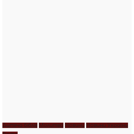
Дитяча біблія
Молитва
Новини
Новини України