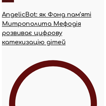
Фото
AngelicBot: як Фонд пам’яті
Митрополита Мефодія
розвиває цифрову
катехизацію дітей