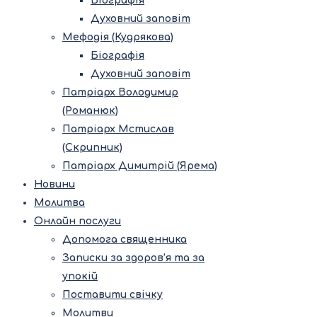
Біографія
Духовний заповіт
Мефодія (Кудрякова)
Біографія
Духовний заповіт
Патріарх Володимир
(Романюк)
Патріарх Мстислав
(Скрипник)
Патріарх Димитрій (Ярема)
Новини
Молитва
Онлайн послуги
Допомога священника
Записки за здоров’я та за
упокій
Поставити свічку
Молитви