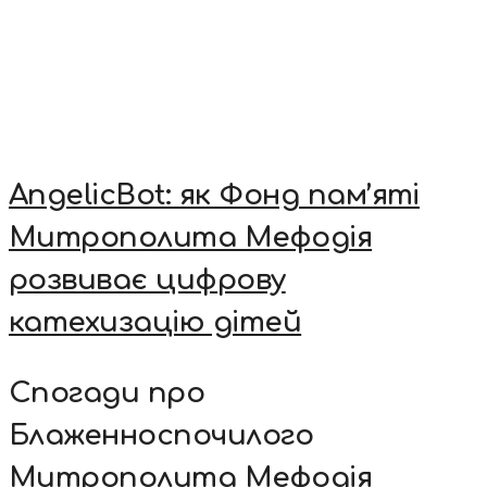
AngelicBot: як Фонд пам’яті
Митрополита Мефодія
розвиває цифрову
катехизацію дітей
Спогади про
Блаженноспочилого
Митрополита Мефодія