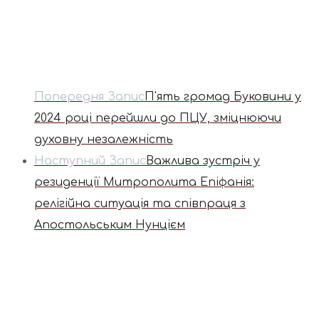
Попередня Запис
П'ять громад Буковини у
2024 році перейшли до ПЦУ, зміцнюючи
духовну незалежність
Наступний Запис
Важлива зустріч у
резиденції Митрополита Епіфанія:
релігійна ситуація та співпраця з
Апостольським Нунцієм