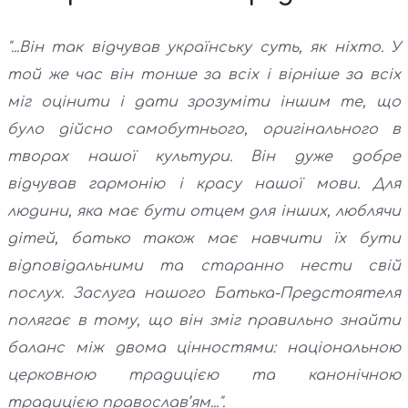
"...Він так відчував українську суть, як ніхто. У
той же час він тонше за всіх і вірніше за всіх
міг оцінити і дати зрозуміти іншим те, що
було дійсно самобутнього, оригінального в
творах нашої культури. Він дуже добре
відчував гармонію і красу нашої мови. Для
людини, яка має бути отцем для інших, люблячи
дітей, батько також має навчити їх бути
відповідальними та старанно нести свій
послух. Заслуга нашого Батька-Предстоятеля
полягає в тому, що він зміг правильно знайти
баланс між двома цінностями: національною
церковною традицією та канонічною
традицією православ’ям...".