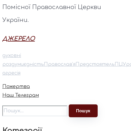
Помісної Православної Церкви
України.
ДЖЕРЕЛО
духовні
роздуми
єдність
Православ’я
Предстоятель
ПЦУ
р
агресія
Пожертва
Наш Телеграм
Категорії