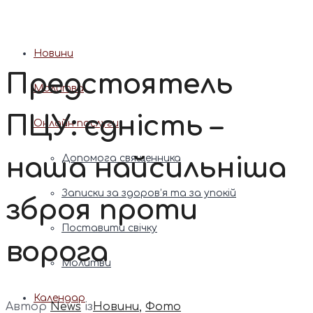
Патріарх Димитрій (Ярема)
Новини
Предстоятель
Молитва
ПЦУ: єдність –
Онлайн послуги
наша найсильніша
Допомога священника
Записки за здоров’я та за упокій
зброя проти
Поставити свічку
ворога
Молитви
Календар
Автор
News
із
Новини
,
Фото