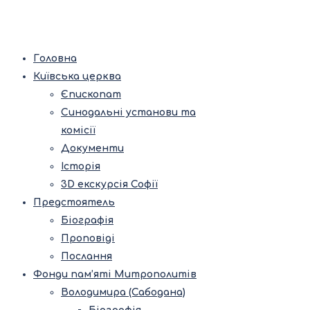
Головна
Київська церква
Єпископат
Синодальні установи та
комісії
Документи
Історія
3D екскурсія Софії
Предстоятель
Біографія
Проповіді
Послання
Фонди пам’яті Митрополитів
Володимира (Сабодана)