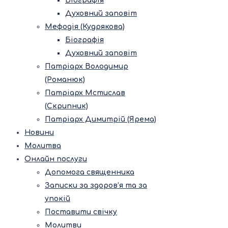
Біографія
Духовний заповіт
Мефодія (Кудрякова)
Біографія
Духовний заповіт
Патріарх Володимир
(Романюк)
Патріарх Мстислав
(Скрипник)
Патріарх Димитрій (Ярема)
Новини
Молитва
Онлайн послуги
Допомога священника
Записки за здоров’я та за
упокій
Поставити свічку
Молитви