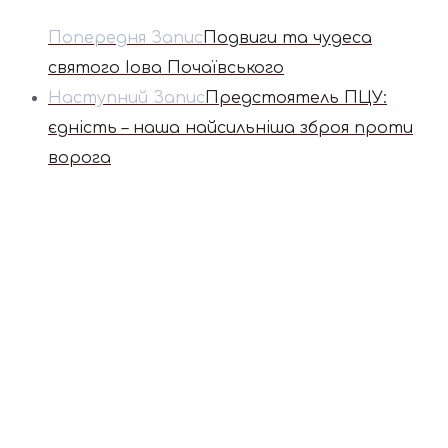
Попередня Запис
Подвиги та чудеса
святого Іова Почаївського
Наступний Запис
Предстоятель ПЦУ:
єдність – наша найсильніша зброя проти
ворога