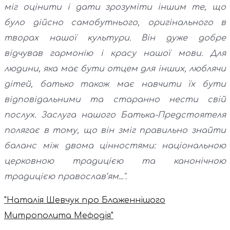
міг оцінити і дати зрозуміти іншим те, що
було дійсно самобутнього, оригінального в
творах нашої культури. Він дуже добре
відчував гармонію і красу нашої мови. Для
людини, яка має бути отцем для інших, люблячи
дітей, батько також має навчити їх бути
відповідальними та старанно нести свій
послух. Заслуга нашого Батька-Предстоятеля
полягає в тому, що він зміг правильно знайти
баланс між двома цінностями: національною
церковною традицією та канонічною
традицією православ’ям...".
"Наталія Шевчук про Блаженнішого
Митрополита Мефодія"