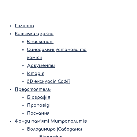
Головна
Київська церква
Єпископат
Синодальні установи та
комісії
Документи
Історія
3D екскурсія Софії
Предстоятель
Біографія
Проповіді
Послання
Фонди пам’яті Митрополитів
Володимира (Сабодана)