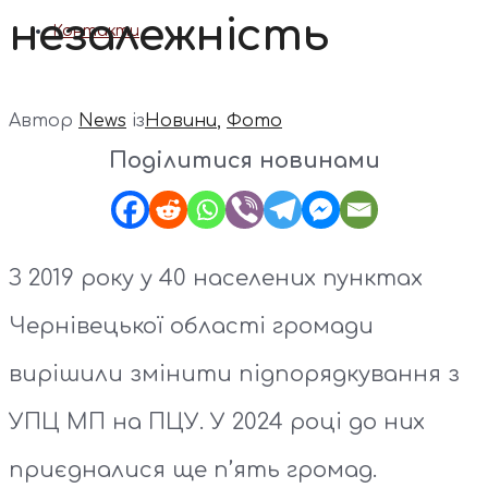
незалежність
Контакти
Автор
News
із
Новини
,
Фото
Поділитися новинами
З 2019 року у 40 населених пунктах
Чернівецької області громади
вирішили змінити підпорядкування з
УПЦ МП на ПЦУ. У 2024 році до них
приєдналися ще п’ять громад.