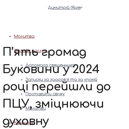
Патріарх Димитрій (Ярема)
Новини
Молитва
П’ять громад
Онлайн послуги
Буковини у 2024
Допомога священника
Записки за здоров’я та за упокій
році перейшли до
Поставити свічку
ПЦУ, зміцнюючи
Молитви
духовну
Календар