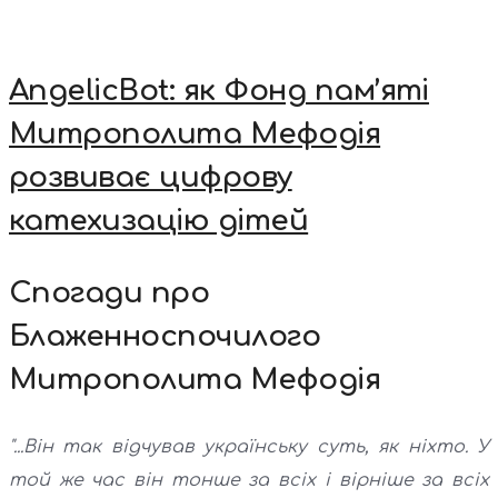
AngelicBot: як Фонд пам’яті
Митрополита Мефодія
розвиває цифрову
катехизацію дітей
Спогади про
Блаженноспочилого
Митрополита Мефодія
"...Він так відчував українську суть, як ніхто. У
той же час він тонше за всіх і вірніше за всіх