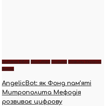
Дитяча біблія
Молитва
Новини
Новини України
Фото
AngelicBot: як Фонд пам’яті
Митрополита Мефодія
розвиває цифрову