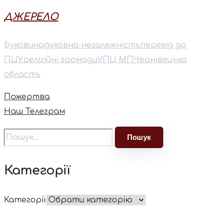
ДЖЕРЕЛО
Буковина
духовна незалежність
перехід до
ПЦУ
релігійні громади
УПЦ МП
Чернівецька
область
Пожертва
Наш Телеграм
Категорії
Категорії