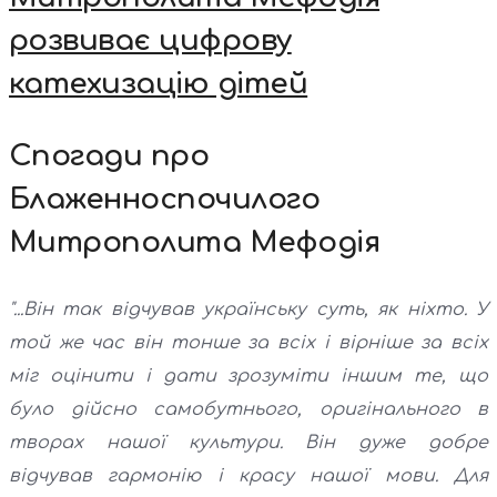
розвиває цифрову
катехизацію дітей
Спогади про
Блаженноспочилого
Митрополита Мефодія
"...Він так відчував українську суть, як ніхто. У
той же час він тонше за всіх і вірніше за всіх
міг оцінити і дати зрозуміти іншим те, що
було дійсно самобутнього, оригінального в
творах нашої культури. Він дуже добре
відчував гармонію і красу нашої мови. Для