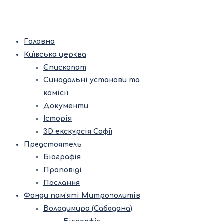
Головна
Київська церква
Єпископат
Синодальні установи та
комісії
Документи
Історія
3D екскурсія Софії
Предстоятель
Біографія
Проповіді
Послання
Фонди пам’яті Митрополитів
Володимира (Сабодана)