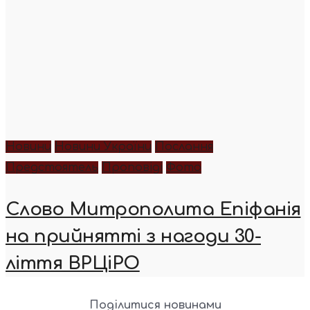
Новини
Новини України
Послання
Предстоятель
Проповіді
Фото
Слово Митрополита Епіфанія
на прийнятті з нагоди 30-
ліття ВРЦіРО
Поділитися новинами