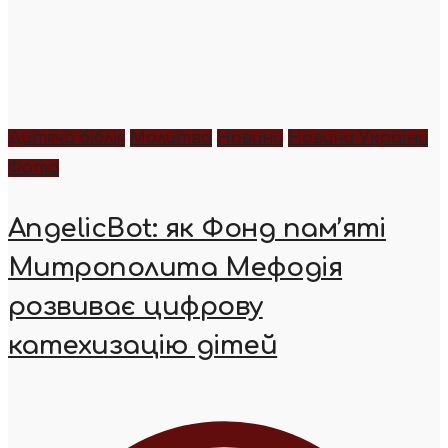
Дитяча біблія
Молитва
Новини
Новини України
Фото
AngelicBot: як Фонд пам’яті
Митрополита Мефодія
розвиває цифрову
катехизацію дітей