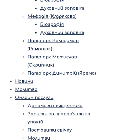
Біографія
Духовний заповіт
Мефодія (Кудрякова)
Біографія
Духовний заповіт
Патріарх Володимир
(Романюк)
Патріарх Мстислав
(Скрипник)
Патріарх Димитрій (Ярема)
Новини
Молитва
Онлайн послуги
Допомога священника
Записки за здоров’я та за
упокій
Поставити свічку
Молитви