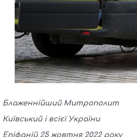
Блаженнійший Митрополит
Київський і всієї України
Епіфаній 25 жовтня 2022 року