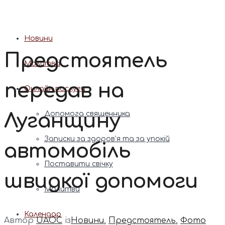
Патріарх Димитрій (Ярема)
Новини
Предстоятель
Молитва
передав на
Онлайн послуги
Луганщину
Допомога священника
Записки за здоров’я та за упокій
автомобіль
Поставити свічку
швидкої допомоги
Молитви
Календар
Автор
UAOC
із
Новини
,
Предстоятель
,
Фото