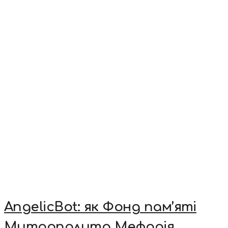
AngelicBot: як Фонд пам’яті
Митрополита Мефодія