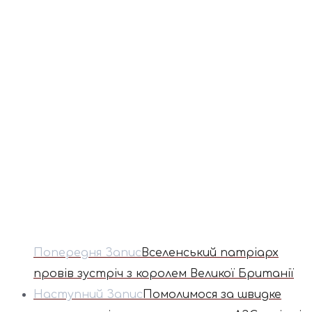
Попередня Запис
Вселенський патріарх
провів зустріч з королем Великої Британії
Наступний Запис
Помолимося за швидке