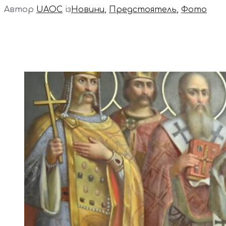
Автор
UAOC
із
Новини
,
Предстоятель
,
Фото