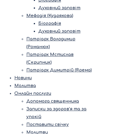
Біографія
Духовний заповіт
Мефодія (Кудрякова)
Біографія
Духовний заповіт
Патріарх Володимир
(Романюк)
Патріарх Мстислав
(Скрипник)
Патріарх Димитрій (Ярема)
Новини
Молитва
Онлайн послуги
Допомога священника
Записки за здоров’я та за
упокій
Поставити свічку
Молитви