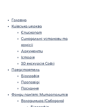
Головна
Київська церква
Єпископат
Синодальні установи та
комісії
Документи
Історія
3D екскурсія Софії
Предстоятель
Біографія
Проповіді
Послання
Фонди пам’яті Митрополитів
Володимира (Сабодана)