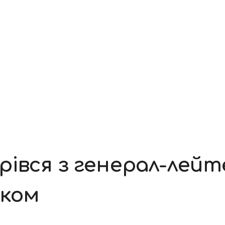
рівся з генерал-лей
юком