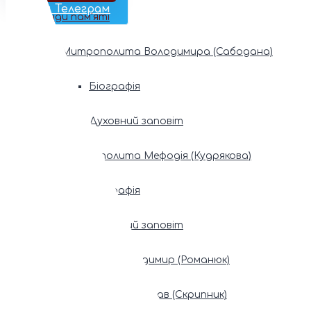
Наш Телеграм
Фонди пам’яті
Митрополита Володимира (Сабодана)
Біографія
Духовний заповіт
Митрополита Мефодія (Кудрякова)
Біографія
Духовний заповіт
Патріарх Володимир (Романюк)
Патріарх Мстислав (Скрипник)