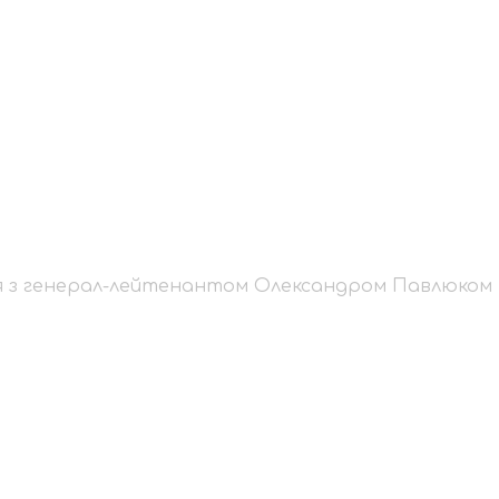
рівся з генерал-лей
юком
я з генерал-лейтенантом Олександром Павлюком