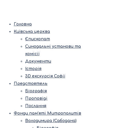
Головна
Київська церква
Єпископат
Синодальні установи та
комісії
Документи
Історія
3D екскурсія Софії
Предстоятель
Біографія
Проповіді
Послання
Фонди пам’яті Митрополитів
Володимира (Сабодана)