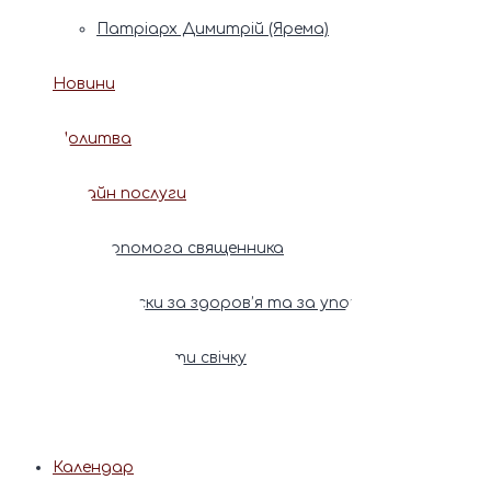
Патріарх Димитрій (Ярема)
Новини
Молитва
Онлайн послуги
Допомога священника
Записки за здоров’я та за упокій
Поставити свічку
Молитви
Календар