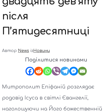
двадцять дев’яту
після
П’ятидесятниці
Автор
News
із
Новини
Поділитися новинами
Митрополит Епіфаній розглядає
родовід Ісуса в світлі Євангелії,
наголошуючи на Його божественній