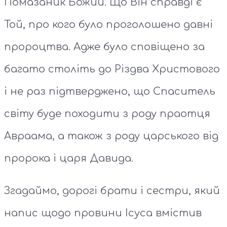
Помазаник Божий. Що Він справді є
Той, про кого було проголошено давні
пророцтва. Адже було сповіщено за
багато століть до Різдва Христового
і не раз підтверджено, що Спаситель
світу буде походити з роду праотця
Авраама, а також з роду царського від
пророка і царя Давида.
Згадаймо, дорогі брати і сестри, який
напис щодо провини Ісуса вмістив