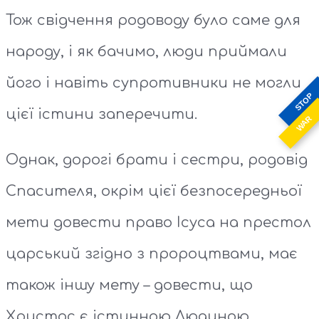
Тож свідчення родоводу було саме для
народу, і як бачимо, люди приймали
його і навіть супротивники не могли
STOP
цієї істини заперечити.
WAR
Однак, дорогі брати і сестри, родовід
Спасителя, окрім цієї безпосередньої
мети довести право Ісуса на престол
царський згідно з пророцтвами, має
також іншу мету – довести, що
Христос є істинною Людиною.