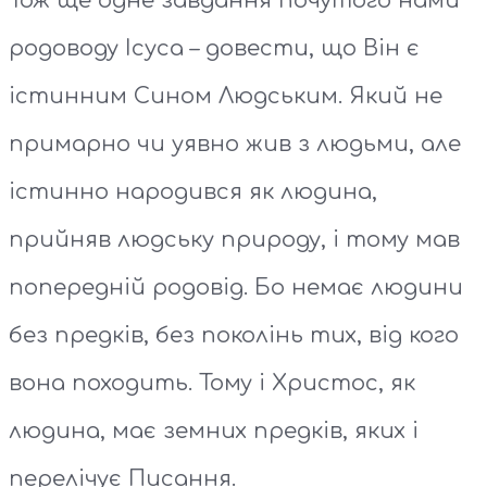
Тож ще одне завдання почутого нами
родоводу Ісуса – довести, що Він є
істинним Сином Людським. Який не
примарно чи уявно жив з людьми, але
істинно народився як людина,
прийняв людську природу, і тому мав
попередній родовід. Бо немає людини
без предків, без поколінь тих, від кого
вона походить. Тому і Христос, як
людина, має земних предків, яких і
перелічує Писання.