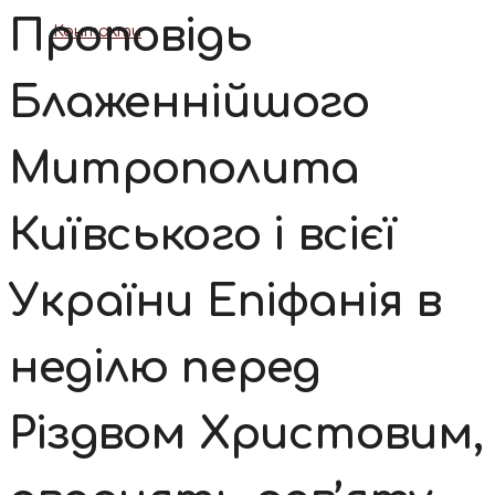
Проповідь
Контакти
Блаженнійшого
Митрополита
Київського і всієї
України Епіфанія в
неділю перед
Різдвом Христовим,