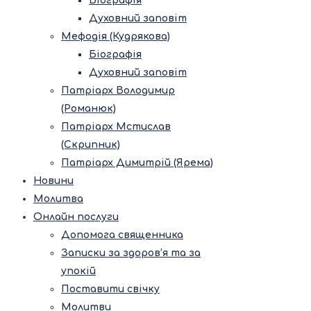
Біографія
Духовний заповіт
Мефодія (Кудрякова)
Біографія
Духовний заповіт
Патріарх Володимир
(Романюк)
Патріарх Мстислав
(Скрипник)
Патріарх Димитрій (Ярема)
Новини
Молитва
Онлайн послуги
Допомога священника
Записки за здоров’я та за
упокій
Поставити свічку
Молитви