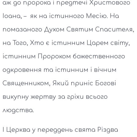
аж до пророка і предтечі Христового
Іоана, – як на істинного Месію. На
помазаного Духом Святим Спасителя,
на Того, Хто є істинним Царем світу,
істинним Пророком божественного
одкровення та істинним і вічним
Священником, Який приніс Богові
викупну жертву за гріхи всього
людства.
І Церква у переддень свята Різдва