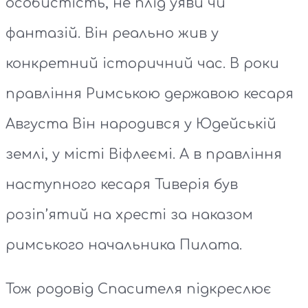
особистість, не плід уяви чи
фантазій. Він реально жив у
конкретний історичний час. В роки
правління Римською державою кесаря
Августа Він народився у Юдейській
землі, у місті Віфлеємі. А в правління
наступного кесаря Тиверія був
розіп’ятий на хресті за наказом
римського начальника Пилата.
Тож родовід Спасителя підкреслює