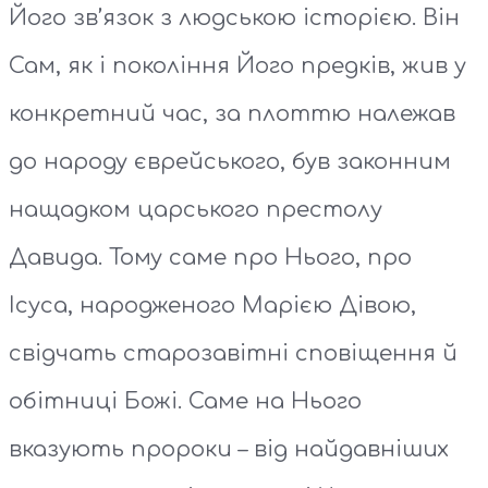
Його зв’язок з людською історією. Він
Сам, як і покоління Його предків, жив у
конкретний час, за плоттю належав
до народу єврейського, був законним
нащадком царського престолу
Давида. Тому саме про Нього, про
Ісуса, народженого Марією Дівою,
свідчать старозавітні сповіщення й
обітниці Божі. Саме на Нього
вказують пророки – від найдавніших