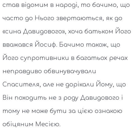
став відомим в народі, то бачимо, що
часто до Нього звертаються, як до
«сина Давидового», хоча батьком Його
вважався Йосиф. Бачимо також, що
Його супротивники в багатьох речах
неправдиво обвинувачували
Спасителя, але не дорікали Йому, що
Він походить не з роду Давидового і
тому не може бути за цією ознакою
обіцяним Месією.