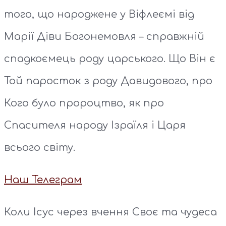
того, що народжене у Віфлеємі від
Марії Діви Богонемовля – справжній
спадкоємець роду царського. Що Він є
Той паросток з роду Давидового, про
Кого було пророцтво, як про
Спасителя народу Ізраїля і Царя
всього світу.
Наш Телеграм
Коли Ісус через вчення Своє та чудеса