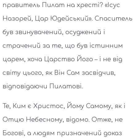
правитель Пилат на хресті? «Ісус
Назорей, Цар Юдейський». Спаситель
був звинувачений, осуджений і
страчений за те, що був істинним
царем, хоча Царство Його – і не від
світу цього, як Він Сам засвідчив,
відповідаючи Пилатові.
Те, Ким є Христос, Йому Самому, як і
Отцю Небесному, відомо. Отже, не
Богові, а людям призначений доказ