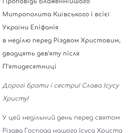
Проповідь Блаженнійшого
Митрополита Київського і всієї
України Епіфанія
в неділю перед Різдвом Христовим,
двадцять дев’яту після
П’ятидесятниці
Дорогі брати і сестри! Слава Ісусу
Христу!
У цей недільний день перед святом
Різдва Господа нашого Ісуса Христа