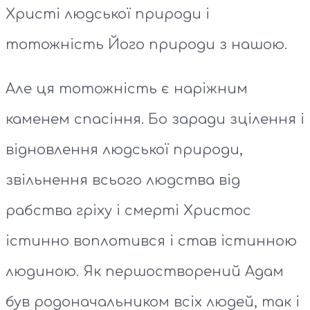
Христі людської природи і
тотожність Його природи з нашою.
Але ця тотожність є наріжним
каменем спасіння. Бо заради зцілення і
відновлення людської природи,
звільнення всього людства від
рабства гріху і смерті Христос
істинно воплотився і став істинною
людиною. Як першостворений Адам
був родоначальником всіх людей, так і