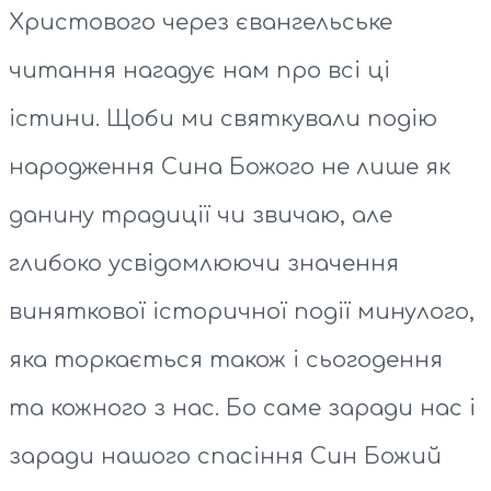
Христового через євангельське
читання нагадує нам про всі ці
істини. Щоби ми святкували подію
народження Сина Божого не лише як
данину традиції чи звичаю, але
глибоко усвідомлюючи значення
виняткової історичної події минулого,
яка торкається також і сьогодення
та кожного з нас. Бо саме заради нас і
заради нашого спасіння Син Божий