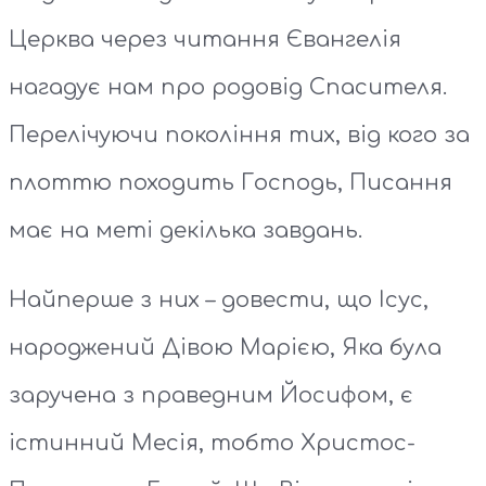
Церква через читання Євангелія
нагадує нам про родовід Спасителя.
Перелічуючи покоління тих, від кого за
плоттю походить Господь, Писання
має на меті декілька завдань.
Найперше з них – довести, що Ісус,
народжений Дівою Марією, Яка була
заручена з праведним Йосифом, є
істинний Месія, тобто Христос-