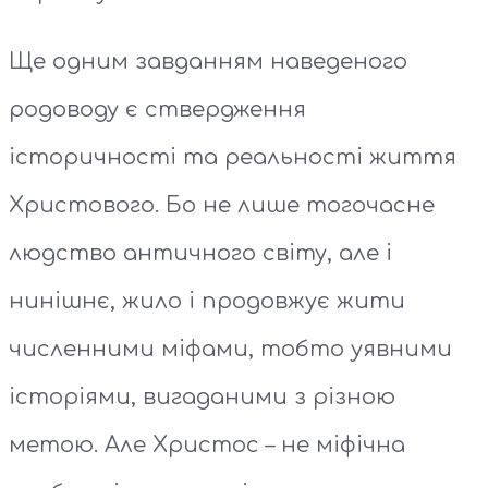
Ще одним завданням наведеного
родоводу є ствердження
історичності та реальності життя
Христового. Бо не лише тогочасне
людство античного світу, але і
нинішнє, жило і продовжує жити
численними міфами, тобто уявними
історіями, вигаданими з різною
метою. Але Христос – не міфічна