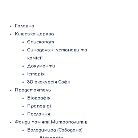
Головна
Київська церква
Єпископат
Синодальні установи та
комісії
Документи
Історія
3D екскурсія Софії
Предстоятель
Біографія
Проповіді
Послання
Фонди пам’яті Митрополитів
Володимира (Сабодана)