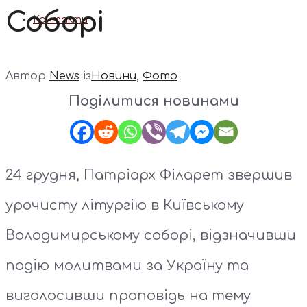
Соборі
Контакти
Автор
News
із
Новини
,
Фото
Поділитися новинами
24 грудня, Патріарх Філарет звершив
урочисту літургію в Київському
Володимирському соборі, відзначивши
подію молитвами за Україну та
виголосивши проповідь на тему