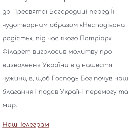
до Пресвятої Богородиці перед Її
чудотворним образом «Несподівана
радість», під час якого Патріарх
Філарет виголосив молитву про
визволення України від нашестя
чужинців, щоб Господь Бог почув наші
благання і подав Україні перемогу та
мир.
Наш Телеграм