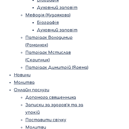
Біографія
Духовний заповіт
Мефодія (Кудрякова)
Біографія
Духовний заповіт
Патріарх Володимир
(Романюк)
Патріарх Мстислав
(Скрипник)
Патріарх Димитрій (Ярема)
Новини
Молитва
Онлайн послуги
Допомога священника
Записки за здоров’я та за
упокій
Поставити свічку
Молитви