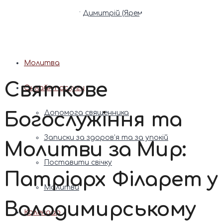
Патріарх Димитрій (Ярема)
Новини
Молитва
Святкове
Онлайн послуги
Богослужіння та
Допомога священника
Записки за здоров’я та за упокій
Молитви за Мир:
Поставити свічку
Патріарх Філарет у
Молитви
Володимирському
Календар