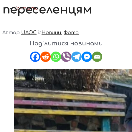
переселенцям
Контакти
Автор
UAOC
із
Новини
,
Фото
Поділитися новинами