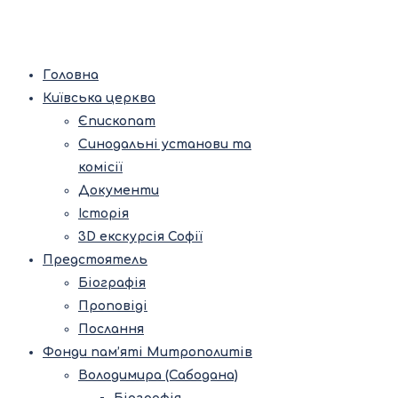
Головна
Київська церква
Єпископат
Синодальні установи та
комісії
Документи
Історія
3D екскурсія Софії
Предстоятель
Біографія
Проповіді
Послання
Фонди пам’яті Митрополитів
Володимира (Сабодана)