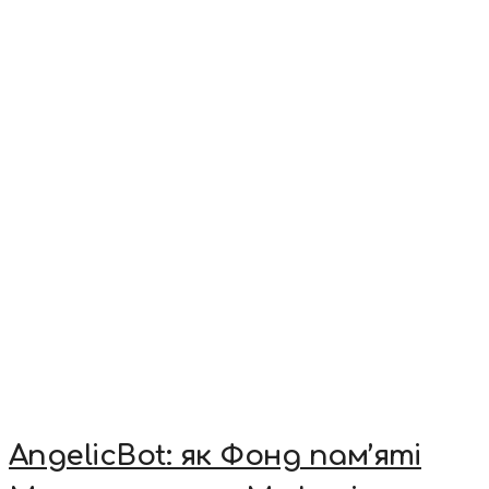
AngelicBot: як Фонд пам’яті