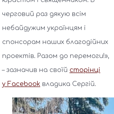
черговий раз дякую всім
небайдужим українцям і
спонсорам наших благодійних
проектів. Разом до перемоги!»,
– зазначив на своїй
сторінці
у Facebook
владика Сергій.