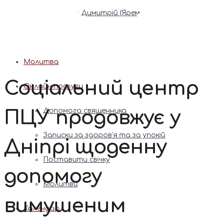
Патріарх Димитрій (Ярема)
Новини
Молитва
Соціальний центр
Онлайн послуги
ПЦУ продовжує у
Допомога священника
Записки за здоров’я та за упокій
Дніпрі щоденну
Поставити свічку
допомогу
Молитви
вимушеним
Календар