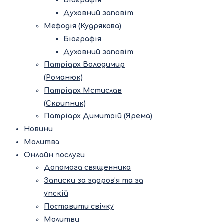
Біографія
Духовний заповіт
Мефодія (Кудрякова)
Біографія
Духовний заповіт
Патріарх Володимир
(Романюк)
Патріарх Мстислав
(Скрипник)
Патріарх Димитрій (Ярема)
Новини
Молитва
Онлайн послуги
Допомога священника
Записки за здоров’я та за
упокій
Поставити свічку
Молитви