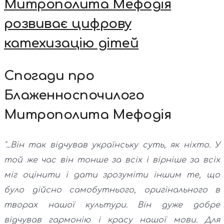
Митрополита Мефодія
розвиває цифрову
катехизацію дітей
Спогади про
Блаженноспочилого
Митрополита Мефодія
"...Він так відчував українську суть, як ніхто. У
той же час він тонше за всіх і вірніше за всіх
міг оцінити і дати зрозуміти іншим те, що
було дійсно самобутнього, оригінального в
творах нашої культури. Він дуже добре
відчував гармонію і красу нашої мови. Для