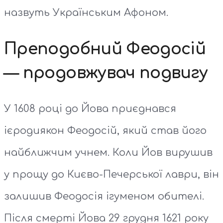
назвуть Українським Афоном.
Преподобний Феодосій
— продовжувач подвигу
У 1608 році до Йова приєднався
ієродиякон Феодосій, який став його
найближчим учнем. Коли Йов вирушив
у прощу до Києво-Печерської лаври, він
залишив Феодосія ігуменом обителі.
Після смерті Йова 29 грудня 1621 року