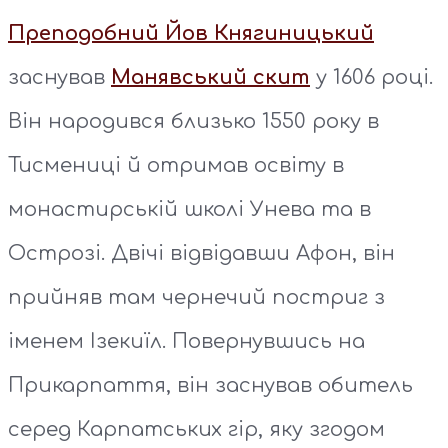
Преподобний Йов Княгиницький
заснував
Манявський скит
у 1606 році.
Він народився близько 1550 року в
Тисмениці й отримав освіту в
монастирській школі Унева та в
Острозі. Двічі відвідавши Афон, він
прийняв там чернечий постриг з
іменем Ізекиїл. Повернувшись на
Прикарпаття, він заснував обитель
серед Карпатських гір, яку згодом