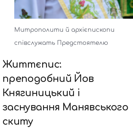
Митрополити й архієпископи
співслужать Предстоятелю
Життєпис:
преподобний Йов
Княгиницький і
заснування Манявського
скиту