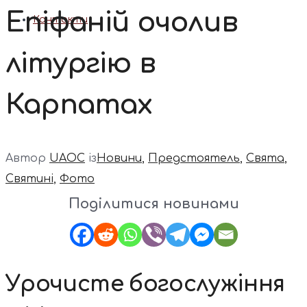
Епіфаній очолив
Контакти
літургію в
Карпатах
Автор
UAOC
із
Новини
,
Предстоятель
,
Свята
,
Святині
,
Фото
Поділитися новинами
Урочисте богослужіння