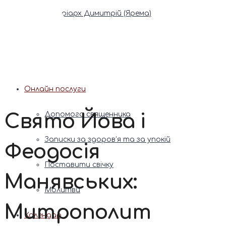
Патріарх Димитрій (Ярема)
Новини
Молитва
Онлайн послуги
Свято Йова і
Допомога священника
Записки за здоров’я та за упокій
Феодосія
Поставити свічку
Манявських:
Молитви
Митрополит
Календар