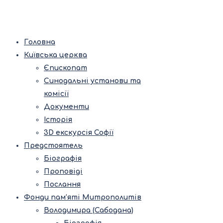
Головна
Київська церква
Єпископат
Синодальні установи та
комісії
Документи
Історія
3D екскурсія Софії
Предстоятель
Біографія
Проповіді
Послання
Фонди пам’яті Митрополитів
Володимира (Сабодана)