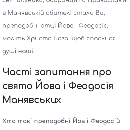
світильники, оборонцями Православ’я
в Манявській обителі стали Ви,
преподобні отці Йове і Феодосіє,
моліть Христа Бога, щоб спаслися
душі наші.
Часті запитання про
свято Йова і Феодосія
Манявських
Хто такі преподобні Йов і Феодосій