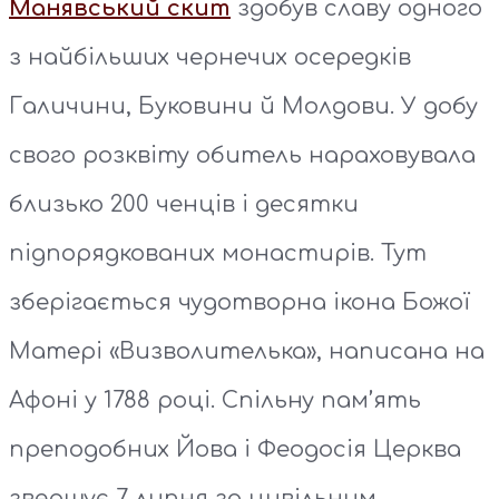
Манявський скит
здобув славу одного
з найбільших чернечих осередків
Галичини, Буковини й Молдови. У добу
свого розквіту обитель нараховувала
близько 200 ченців і десятки
підпорядкованих монастирів. Тут
зберігається чудотворна ікона Божої
Матері «Визволителька», написана на
Афоні у 1788 році. Спільну пам’ять
преподобних Йова і Феодосія Церква
звершує 7 липня за цивільним