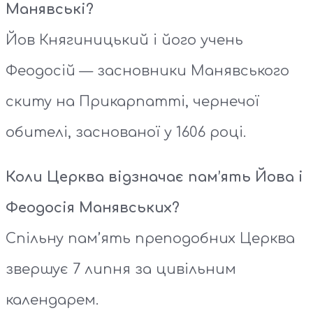
Манявські?
Йов Княгиницький і його учень
Феодосій — засновники Манявського
скиту на Прикарпатті, чернечої
обителі, заснованої у 1606 році.
Коли Церква відзначає пам’ять Йова і
Феодосія Манявських?
Спільну пам’ять преподобних Церква
звершує 7 липня за цивільним
календарем.