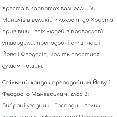
Хреста в Карпатах вознесли Ви.
Монахів в великій кількості до Христа
привівши і всіх людей в православ’ї
утвердили, преподобні отці наші
Йове і Феодосіє, моліть спастися
душам нашим.
Спільний кондак преподобним Йову і
Феодосію Манявським, глас 3:
Вибрані угодники Господні і великі