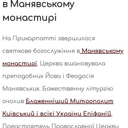
в Манявському
монастирі
На Прикарпатті звершилося
святкове богослужіння в
Манявському
монастирі
. Церква вшановувала
преподобних Йова і Феодосія
Манявських. Божественну літургію
очолив
Блаженніший Митрополит
Київський і всієї України Епіфаній
,
Предстоятель Православної Церкви