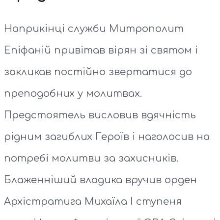
Наприкінці служби Митрополит
Епіфаній привітав вірян зі святом і
закликав постійно звертатися до
преподобних у молитвах.
Предстоятель висловив вдячність
рідним загиблих Героїв і наголосив на
потребі молитви за захисників.
Блаженніший владика вручив орден
Архістратига Михаїла І ступеня