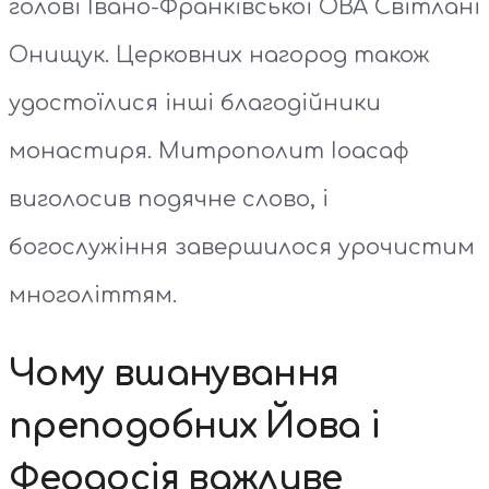
голові Івано-Франківської ОВА Світлані
Онищук. Церковних нагород також
удостоїлися інші благодійники
монастиря. Митрополит Іоасаф
виголосив подячне слово, і
богослужіння завершилося урочистим
многоліттям.
Чому вшанування
преподобних Йова і
Феодосія важливе