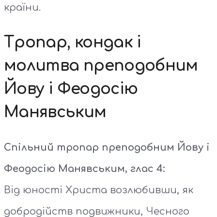
країни.
Тропар, кондак і
молитва преподобним
Йову і Феодосію
Манявським
Спільний тропар преподобним Йову і
Феодосію Манявським, глас 4:
Від юності Христа возлюбивши, як
добродійств подвижники, Чесного