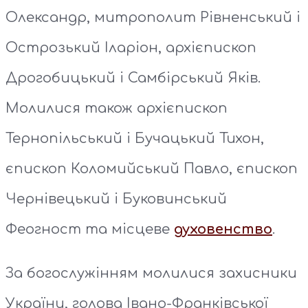
Олександр, митрополит Рівненський і
Острозький Іларіон, архієпископ
Дрогобицький і Самбірський Яків.
Молилися також архієпископ
Тернопільський і Бучацький Тихон,
єпископ Коломийський Павло, єпископ
Чернівецький і Буковинський
Феогност та місцеве
духовенство
.
За богослужінням молилися захисники
України, голова Івано-Франківської