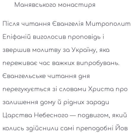
Манявського монастиря
Після читання Євангелія Митрополит
Епіфаній виголосив проповідь і
звершив молитву за Україну, яка
переживає час важких випробувань.
Євангельське читання дня
перегукується зі словами Христа про
залишення дому й рідних заради
Царства Небесного — подвигом, який
колись здійснили самі преподобні Йов