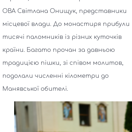
ОВА Світлана Онищук, представники
місцевої влади. До монастиря прибули
тисячі паломників із різних куточків
країни. Багато прочан за давньою
традицією пішки, зі співом молитов,
подолали численні кілометри до
Манявської обителі.