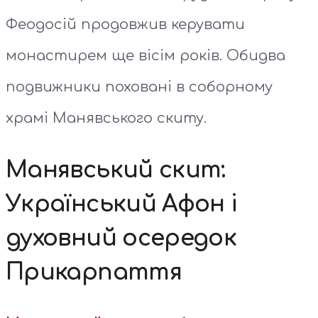
Феодосій продовжив керувати
монастирем ще вісім років. Обидва
подвижники поховані в соборному
храмі Манявського скиту.
Манявський скит:
Український Афон і
духовний осередок
Прикарпаття