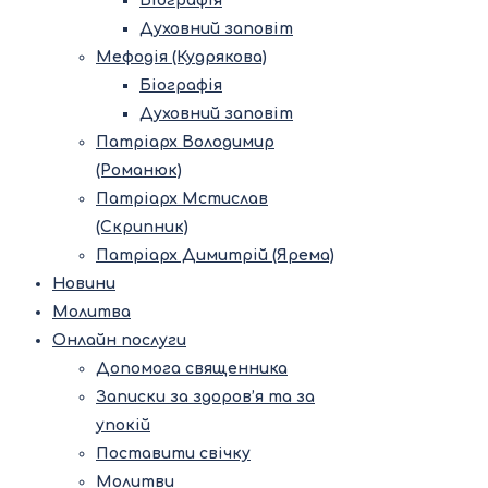
Біографія
Духовний заповіт
Мефодія (Кудрякова)
Біографія
Духовний заповіт
Патріарх Володимир
(Романюк)
Патріарх Мстислав
(Скрипник)
Патріарх Димитрій (Ярема)
Новини
Молитва
Онлайн послуги
Допомога священника
Записки за здоров’я та за
упокій
Поставити свічку
Молитви