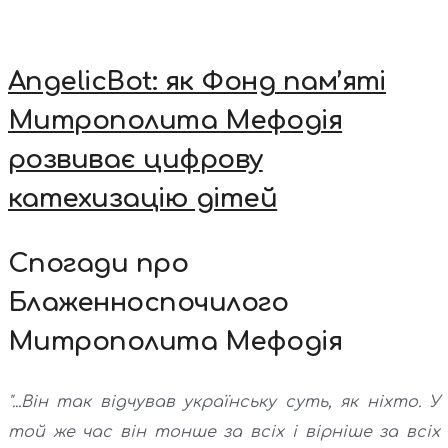
AngelicBot: як Фонд пам’яті
Митрополита Мефодія
розвиває цифрову
катехизацію дітей
Спогади про
Блаженноспочилого
Митрополита Мефодія
"...Він так відчував українську суть, як ніхто. У
той же час він тонше за всіх і вірніше за всіх