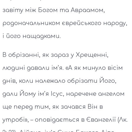
завіту між Богом та Авраамом,
родоначальником єврейського народу,
і його нащадками.
В обрізанні, як зараз у Хрещенні,
людині давали ім’я. «А як минуло вісім
днів, коли належало обрізати Його,
дали Йому ім’я Ісус, наречене ангелом
ще перед тим, як зачався Він в
утробі», – оповідається в Євангелії (Лк.