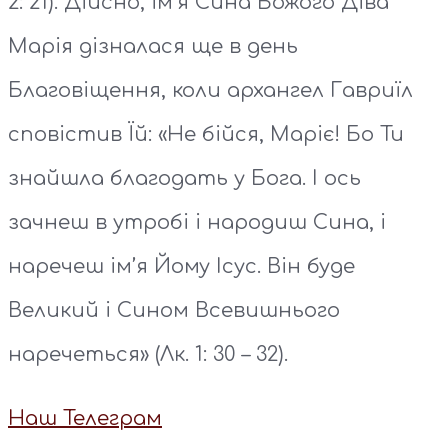
2: 21). Дійсно, ім’я Сина Божого Діва
Марія дізналася ще в день
Благовіщення, коли архангел Гавриїл
сповістив Їй: «Не бійся, Маріє! Бо Ти
знайшла благодать у Бога. І ось
зачнеш в утробі і народиш Сина, і
наречеш ім’я Йому Ісус. Він буде
Великий і Сином Всевишнього
наречеться» (Лк. 1: 30 – 32).
Наш Телеграм