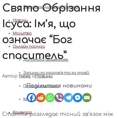
Свято Обрізання
Патріарх Димитрій (Ярема)
Ісуса: Ім’я, що
Новини
Молитва
означає “Бог
Онлайн послуги
спаситель”
Допомога священника
Записки за здоров’я та за упокій
Автор
News
із
Новини
Поділитися новинами
Поставити свічку
Молитви
Календар
Стаття розглядає тісний зв’язок між