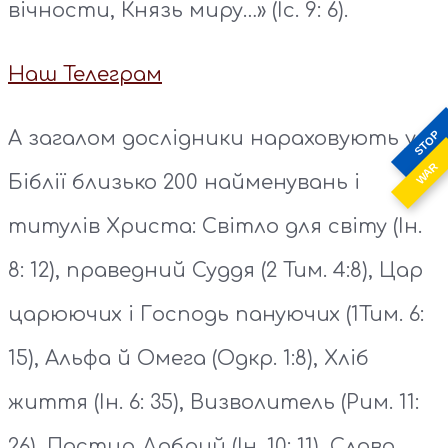
вічности, Князь миру…» (Іс. 9: 6).
Наш Телеграм
А загалом дослідники нараховують у
STOP
WAR
Біблії близько 200 найменувань і
титулів Христа: Світло для світу (Ін.
8: 12), праведний Суддя (2 Тим. 4:8), Цар
царюючих i Господь пануючих (1Тим. 6:
15), Альфа й Омега (Одкр. 1:8), Хліб
життя (Ін. 6: 35), Визволитель (Рим. 11:
26), Пастир Добрий (Ін. 10: 11), Слово