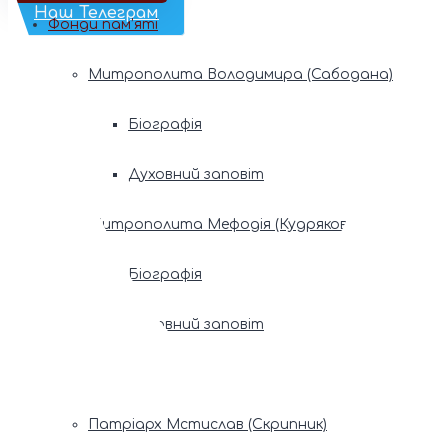
Наш Телеграм
Фонди пам’яті
Митрополита Володимира (Сабодана)
Біографія
Духовний заповіт
Митрополита Мефодія (Кудрякова)
Біографія
Духовний заповіт
Патріарх Володимир (Романюк)
Патріарх Мстислав (Скрипник)