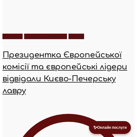
Новини
Новини України
Фото
Президентка Європейської
комісії та європейські лідери
відвідали Києво-Печерську
лавру
✨
Онлайн послуги