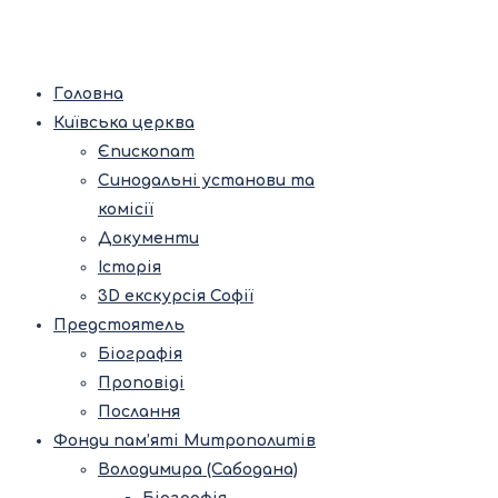
Головна
Київська церква
Єпископат
Синодальні установи та
комісії
Документи
Історія
3D екскурсія Софії
Предстоятель
Біографія
Проповіді
Послання
Фонди пам’яті Митрополитів
Володимира (Сабодана)