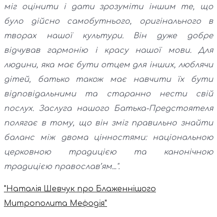
міг оцінити і дати зрозуміти іншим те, що
було дійсно самобутнього, оригінального в
творах нашої культури. Він дуже добре
відчував гармонію і красу нашої мови. Для
людини, яка має бути отцем для інших, люблячи
дітей, батько також має навчити їх бути
відповідальними та старанно нести свій
послух. Заслуга нашого Батька-Предстоятеля
полягає в тому, що він зміг правильно знайти
баланс між двома цінностями: національною
церковною традицією та канонічною
традицією православ’ям...".
"Наталія Шевчук про Блаженнішого
Митрополита Мефодія"