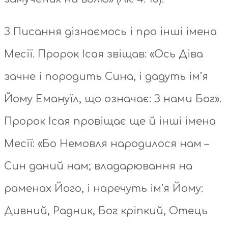
З Писання дізнаємось і про інші імена
Месії. Пророк Ісая звіщав: «Ось Діва
зачне і породить Сина, і дадуть ім’я
Йому Емануїл, що означає: З нами Бог».
Пророк Ісая провіщає ще й інші імена
Месії: «Бо Немовля народилося нам –
Син даний нам; владарювання на
раменах Його, і наречуть ім’я Йому:
Дивний, Радник, Бог кріпкий, Отець