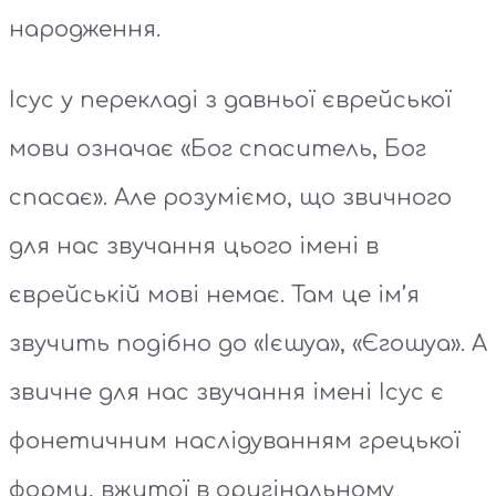
народження.
Ісус у перекладі з давньої єврейської
мови означає «Бог спаситель, Бог
спасає». Але розуміємо, що звичного
для нас звучання цього імені в
єврейській мові немає. Там це ім’я
звучить подібно до «Ієшуа», «Єгошуа». А
звичне для нас звучання імені Ісус є
фонетичним наслідуванням грецької
форми, вжитої в оригінальному