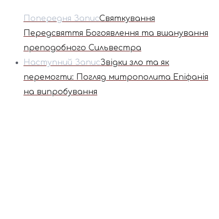
Попередня Запис
Святкування
Передсвяття Богоявлення та вшанування
преподобного Сильвестра
Наступний Запис
Звідки зло та як
перемогти: Погляд митрополита Епіфанія
на випробування