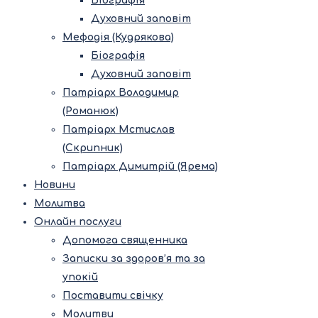
Біографія
Духовний заповіт
Мефодія (Кудрякова)
Біографія
Духовний заповіт
Патріарх Володимир
(Романюк)
Патріарх Мстислав
(Скрипник)
Патріарх Димитрій (Ярема)
Новини
Молитва
Онлайн послуги
Допомога священника
Записки за здоров’я та за
упокій
Поставити свічку
Молитви