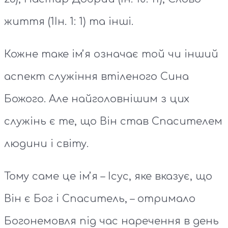
життя (1Ін. 1: 1) та інші.
Кожне таке імʼя означає той чи інший
аспект служіння втіленого Сина
Божого. Але найголовнішим з цих
служінь є те, що Він став Спасителем
людини і світу.
Тому саме це імʼя – Ісус, яке вказує, що
Він є Бог і Спаситель, – отримало
Богонемовля під час наречення в день