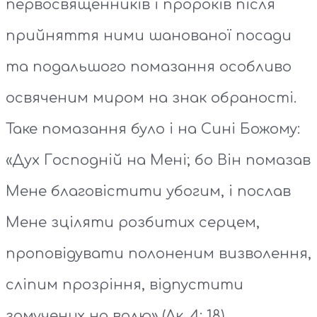
первосвященників і пророків після
прийняття ними шанованої посади
та подальшого помазання особливо
освяченим миром на знак обраності.
Таке помазання було і на Сині Божому:
«Дух Господній на Мені; бо Він помазав
Мене благовістити убогим, і послав
Мене зціляти розбитих серцем,
проповідувати полоненим визволення,
сліпим прозріння, відпустити
замучених на волю» (Лк. 4: 18).