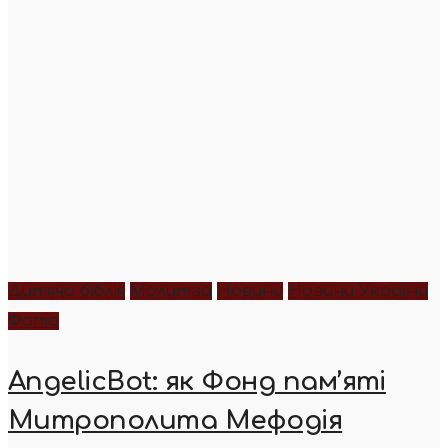
Дитяча біблія
Молитва
Новини
Новини України
Фото
AngelicBot: як Фонд пам’яті
Митрополита Мефодія