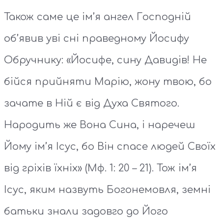
Також саме це ім’я ангел Господній
об’явив уві сні праведному Йосифу
Обручнику: «Йосифе, сину Давидів! Не
бійся прийняти Марію, жону твою, бо
зачате в Ній є від Духа Святого.
Народить же Вона Сина, і наречеш
Йому ім’я Ісус, бо Він спасе людей Своїх
від гріхів їхніх» (Мф. 1: 20 – 21). Тож ім’я
Ісус, яким назвуть Богонемовля, земні
батьки знали задовго до Його