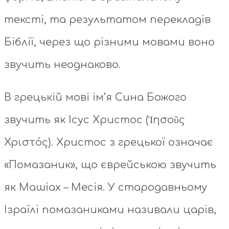
тексті, та результатом перекладів
Біблії, через що різними мовами воно
звучить неоднаково.
В грецькій мові ім’я Сина Божого
звучить як Ісус Христос (Ἰησοῦς
Χριστός). Христос з грецької означає
«Помазаник», що єврейською звучить
як Машіах – Месія. У стародавньому
Ізраїлі помазаниками називали царів,