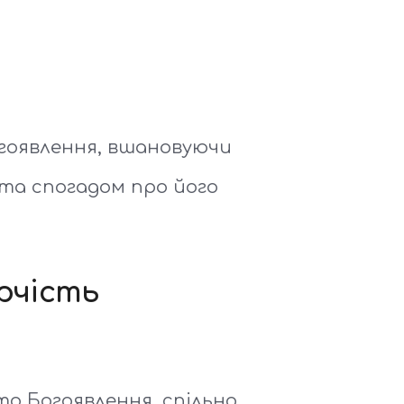
огоявлення, вшановуючи
та спогадом про його
рчість
о Богоявлення, спільно