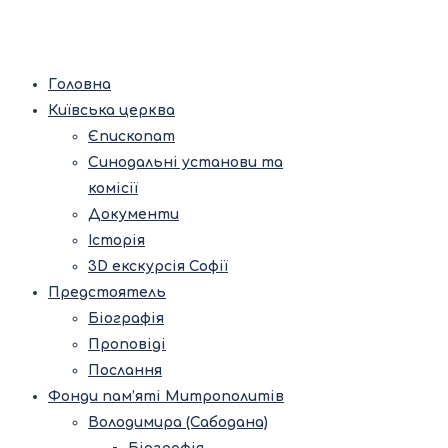
Головна
Київська церква
Єпископат
Синодальні установи та
комісії
Документи
Історія
3D екскурсія Софії
Предстоятель
Біографія
Проповіді
Послання
Фонди пам’яті Митрополитів
Володимира (Сабодана)