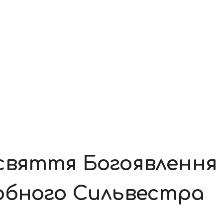
свяття Богоявлення
обного Сильвестра