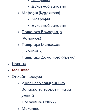
Біографія
Духовний заповіт
Мефодія (Кудрякова)
Біографія
Духовний заповіт
Патріарх Володимир
(Романюк)
Патріарх Мстислав
(Скрипник)
Патріарх Димитрій (Ярема)
Новини
Молитва
Онлайн послуги
Допомога священника
Записки за здоров’я та за
упокій
Поставити свічку
Молитви