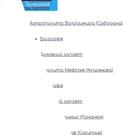
Наш Телеграм
Фонди пам’яті
Митрополита Володимира (Сабодана)
Біографія
Духовний заповіт
Митрополита Мефодія (Кудрякова)
Біографія
Духовний заповіт
Патріарх Володимир (Романюк)
Патріарх Мстислав (Скрипник)