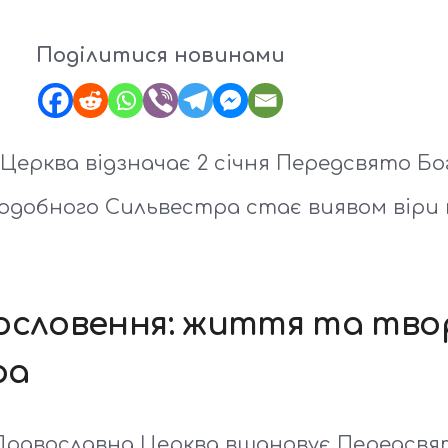
Поділитися новинами
Церква відзначає 2 січня Передсвято Б
одобного Сильвестра стає виявом віри 
гословення: життя та тво
ра
 Православна Церква вшановує Передсвят