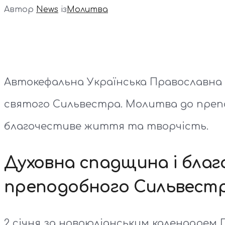
Автор
News
із
Молитва
Автокефальна Українська Православна 
святого Сильвестра. Молитва до преп
благочестиве життя та творчість.
Духовна спадщина і бла
преподобного Сильвест
2 січня за новоюліанським календарем