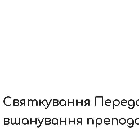
Контакти
Святкування Перед
вшанування препод