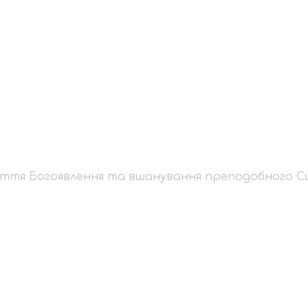
свяття Богоявлення
обного Сильвестра
ття Богоявлення та вшанування преподобного С