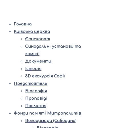
Головна
Київська церква
Єпископат
Синодальні установи та
комісії
Документи
Історія
3D екскурсія Софії
Предстоятель
Біографія
Проповіді
Послання
Фонди пам’яті Митрополитів
Володимира (Сабодана)