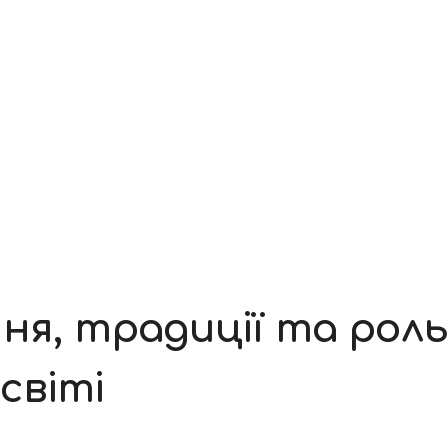
ння, традиції та рол
світі