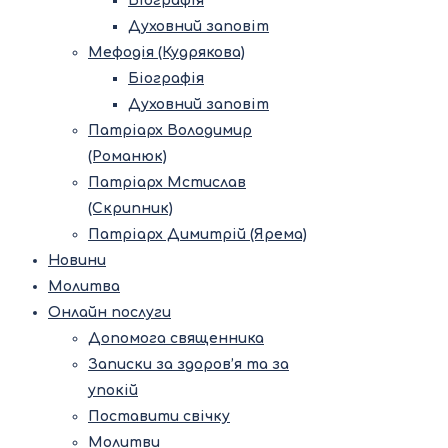
Біографія
Духовний заповіт
Мефодія (Кудрякова)
Біографія
Духовний заповіт
Патріарх Володимир
(Романюк)
Патріарх Мстислав
(Скрипник)
Патріарх Димитрій (Ярема)
Новини
Молитва
Онлайн послуги
Допомога священника
Записки за здоров’я та за
упокій
Поставити свічку
Молитви