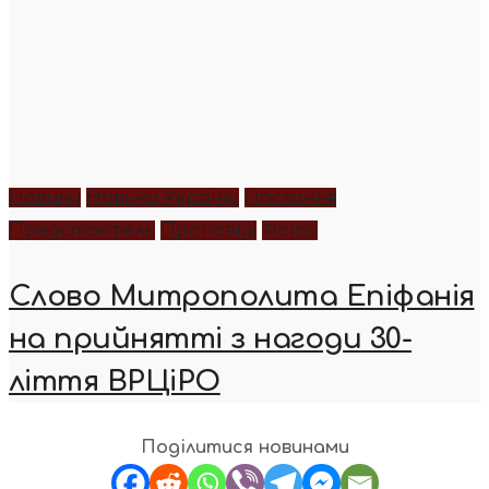
Новини
Новини України
Послання
Предстоятель
Проповіді
Фото
Слово Митрополита Епіфанія
на прийнятті з нагоди 30-
ліття ВРЦіРО
Поділитися новинами