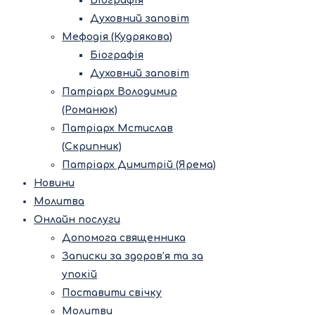
Біографія
Духовний заповіт
Мефодія (Кудрякова)
Біографія
Духовний заповіт
Патріарх Володимир
(Романюк)
Патріарх Мстислав
(Скрипник)
Патріарх Димитрій (Ярема)
Новини
Молитва
Онлайн послуги
Допомога священника
Записки за здоров’я та за
упокій
Поставити свічку
Молитви