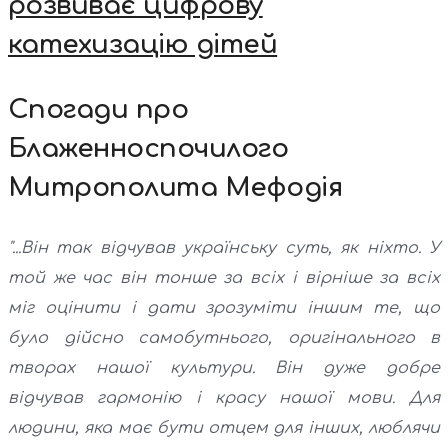
розвиває цифрову
катехизацію дітей
Спогади про
Блаженноспочилого
Митрополита Мефодія
"...Він так відчував українську суть, як ніхто. У
той же час він тонше за всіх і вірніше за всіх
міг оцінити і дати зрозуміти іншим те, що
було дійсно самобутнього, оригінального в
творах нашої культури. Він дуже добре
відчував гармонію і красу нашої мови. Для
людини, яка має бути отцем для інших, люблячи