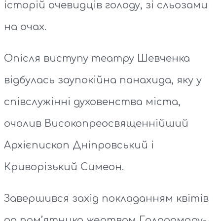
історій очевидців голоду, зі сльозами
на очах.
Опісля виступу театру Шевченка
відбулась заупокійна панахида, яку у
співслужінні духовенства міста,
очолив Високопреосвященнійший
Архієпископ Дніпровський і
Криворізький Симеон.
Завершився захід покладанням квітів
до пам’ятника жертвам Голодомору-