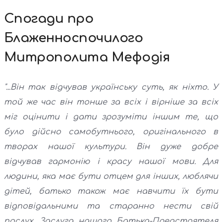
Спогади про
Блаженноспочилого
Митрополита Мефодія
"...Він так відчував українську суть, як ніхто. У
той же час він тонше за всіх і вірніше за всіх
міг оцінити і дати зрозуміти іншим те, що
було дійсно самобутнього, оригінального в
творах нашої культури. Він дуже добре
відчував гармонію і красу нашої мови. Для
людини, яка має бути отцем для інших, люблячи
дітей, батько також має навчити їх бути
відповідальними та старанно нести свій
послух. Заслуга нашого Батька-Предстоятеля