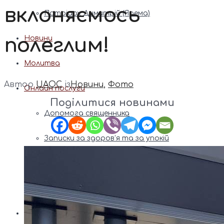
вклоняємось
Патріарх Димитрій (Ярема)
полеглим!
Новини
Молитва
Автор
UAOC
із
Новини
,
Фото
Онлайн послуги
Поділитися новинами
Допомога священника
Записки за здоров’я та за упокій
Поставити свічку
Молитви
Календар