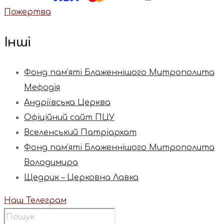
Пожертва
Інші
Фонд пам’яті Блаженнішого Митрополита
Мефодія
Андріївська Церква
Офіційний сайт ПЦУ
Вселенський Патріархат
Фонд пам’яті Блаженнішого Митрополита
Володимира
Щедрик – Церковна Лавка
Наш Телеграм