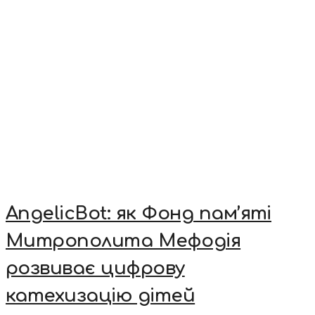
AngelicBot: як Фонд пам’яті
Митрополита Мефодія
розвиває цифрову
катехизацію дітей