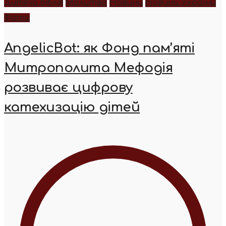
Дитяча біблія
Молитва
Новини
Новини України
Фото
AngelicBot: як Фонд пам’яті
Митрополита Мефодія
розвиває цифрову
катехизацію дітей