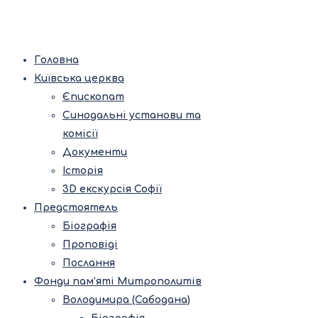
Головна
Київська церква
Єпископат
Синодальні установи та
комісії
Документи
Історія
3D екскурсія Софії
Предстоятель
Біографія
Проповіді
Послання
Фонди пам’яті Митрополитів
Володимира (Сабодана)