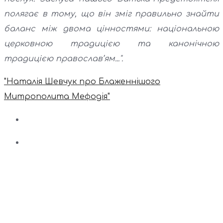
полягає в тому, що він зміг правильно знайти
баланс між двома цінностями: національною
церковною традицією та канонічною
традицією православ’ям...".
"Наталія Шевчук про Блаженнішого
Митрополита Мефодія"