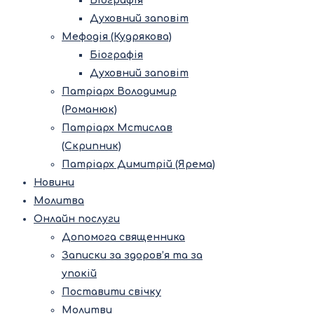
Біографія
Духовний заповіт
Мефодія (Кудрякова)
Біографія
Духовний заповіт
Патріарх Володимир
(Романюк)
Патріарх Мстислав
(Скрипник)
Патріарх Димитрій (Ярема)
Новини
Молитва
Онлайн послуги
Допомога священника
Записки за здоров’я та за
упокій
Поставити свічку
Молитви