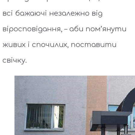
всі бажаючі незалежно від
віросповідання, – аби пом’янути
живих і спочилих, поставити
свічку.