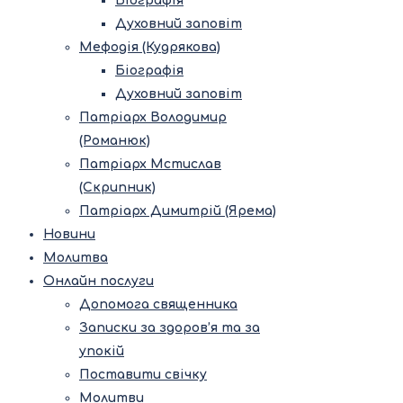
Біографія
Духовний заповіт
Мефодія (Кудрякова)
Біографія
Духовний заповіт
Патріарх Володимир
(Романюк)
Патріарх Мстислав
(Скрипник)
Патріарх Димитрій (Ярема)
Новини
Молитва
Онлайн послуги
Допомога священника
Записки за здоров’я та за
упокій
Поставити свічку
Молитви