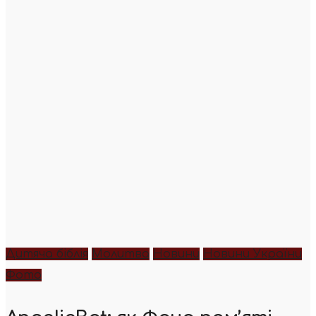
Дитяча біблія
Молитва
Новини
Новини України
Фото