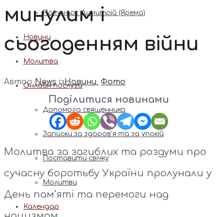
минулим і
Патріарх Димитрій (Ярема)
сьогоденням війни
Новини
Молитва
Автор
News
із
Новини
,
Фото
Онлайн послуги
Поділитися новинами
Допомога священника
Записки за здоров’я та за упокій
Молитва за загиблих та роздуми про
Поставити свічку
сучасну боротьбу України пролунали у
Молитви
День пам’яті та перемоги над
Календар
нацизмом.