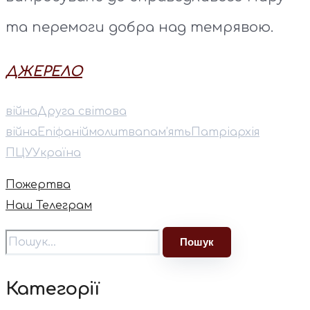
та перемоги добра над темрявою.
ДЖЕРЕЛО
війна
Друга світова
війна
Епіфаній
молитва
пам’ять
Патріархія
ПЦУ
Україна
Пожертва
Наш Телеграм
Категорії