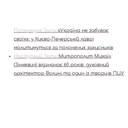
Попередня Запис
«Україна не забуває
своїх»: у Києво-Печерській лаврі
молитимуться за полонених захисників
Наступний Запис
Митрополит Михаїл
(Зінкевич) відзначає 60 років: духовний
архітектор Волині та один із творців ПЦУ