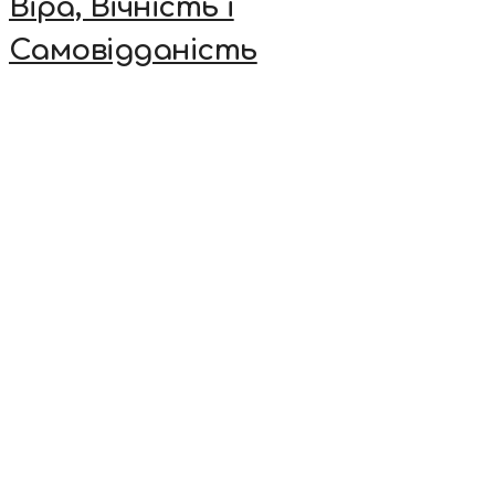
Віра, Вічність і
Самовідданість