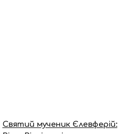
Святий мученик Єлевферій: