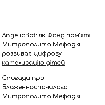
AngelicBot: як Фонд пам’яті
Митрополита Мефодія
розвиває цифрову
катехизацію дітей
Спогади про
Блаженноспочилого
Митрополита Мефодія