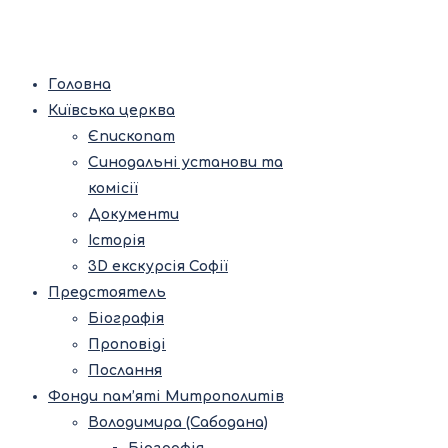
Головна
Київська церква
Єпископат
Синодальні установи та
комісії
Документи
Історія
3D екскурсія Софії
Предстоятель
Біографія
Проповіді
Послання
Фонди пам’яті Митрополитів
Володимира (Сабодана)