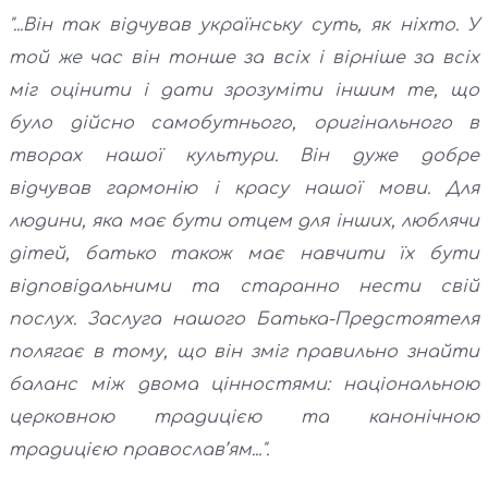
"...Він так відчував українську суть, як ніхто. У
той же час він тонше за всіх і вірніше за всіх
міг оцінити і дати зрозуміти іншим те, що
було дійсно самобутнього, оригінального в
творах нашої культури. Він дуже добре
відчував гармонію і красу нашої мови. Для
людини, яка має бути отцем для інших, люблячи
дітей, батько також має навчити їх бути
відповідальними та старанно нести свій
послух. Заслуга нашого Батька-Предстоятеля
полягає в тому, що він зміг правильно знайти
баланс між двома цінностями: національною
церковною традицією та канонічною
традицією православ’ям...".