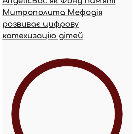
AngelicBot: як Фонд пам’яті
Митрополита Мефодія
розвиває цифрову
катехизацію дітей