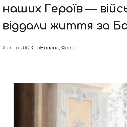
наших Героїв — війсь
віддали життя за Б
Автор
UAOC
із
Новини
,
Фото