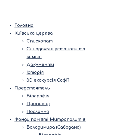
Головна
Київська церква
Єпископат
Синодальні установи та
комісії
Документи
Історія
3D екскурсія Софії
Предстоятель
Біографія
Проповіді
Послання
Фонди пам’яті Митрополитів
Володимира (Сабодана)