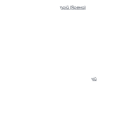
Патріарх Димитрій (Ярема)
Новини
Молитва
Онлайн послуги
Допомога священника
Записки за здоров’я та за упокій
Поставити свічку
Молитви
Календар