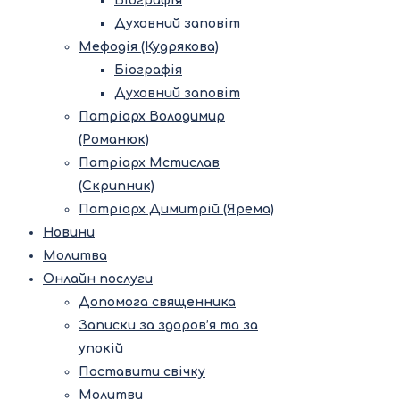
Біографія
Духовний заповіт
Мефодія (Кудрякова)
Біографія
Духовний заповіт
Патріарх Володимир
(Романюк)
Патріарх Мстислав
(Скрипник)
Патріарх Димитрій (Ярема)
Новини
Молитва
Онлайн послуги
Допомога священника
Записки за здоров’я та за
упокій
Поставити свічку
Молитви