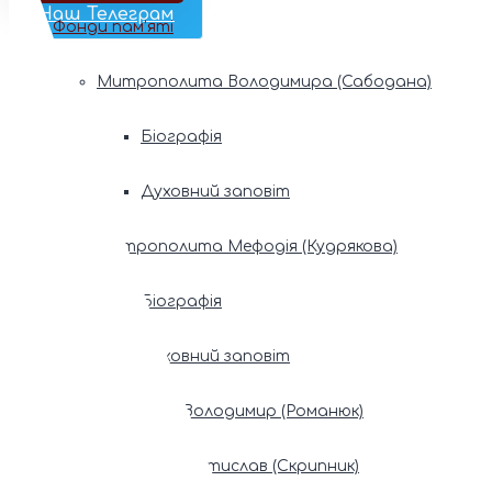
Наш Телеграм
Фонди пам’яті
Митрополита Володимира (Сабодана)
Біографія
Духовний заповіт
Митрополита Мефодія (Кудрякова)
Біографія
Духовний заповіт
Патріарх Володимир (Романюк)
Патріарх Мстислав (Скрипник)