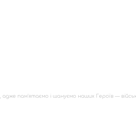
нація, адже пам’ятає
ковослужбовців і доб
атьківщину
, адже пам’ятаємо і шануємо наших Героїв — військ