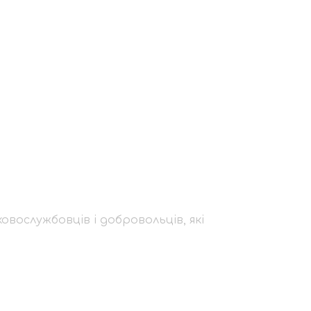
мо і шануємо
ровольців, які
овослужбовців і добровольців, які