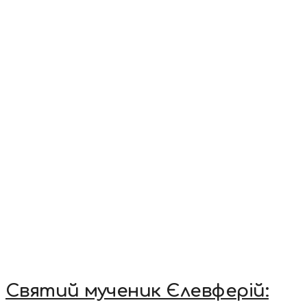
Святий мученик Єлевферій: