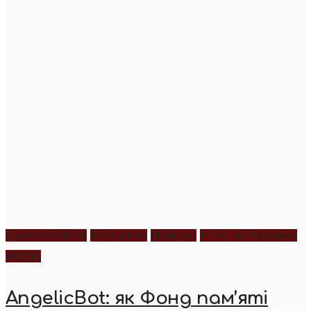
Дитяча біблія
Молитва
Новини
Новини України
Фото
AngelicBot: як Фонд пам’яті