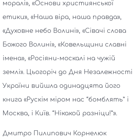
моралі», «Основи християнської
етики», «Наша віра, наша правда»,
«Духовне небо Волині», «Сівачі слова
Божого Волині», «Ковельщини славні
імена», «Росіяни-москалі на чужій
землі». Цьогоріч до Дня Незалежності
України вийшла одинадцята його
книга «Рускім міром нас “бомблять” і
Москва, і Київ. “Нікакой разніци!”».
Дмитро Пилипович Корнелюк