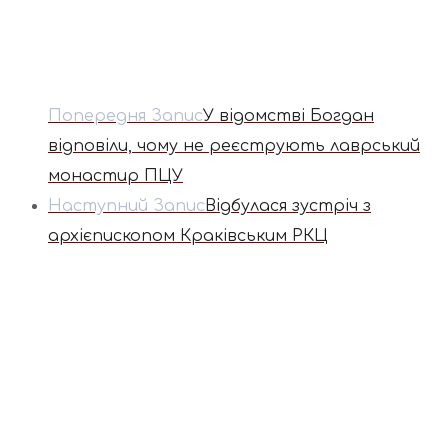
Попередня Запис
У відомстві Богдан
відповіли, чому не реєструють лаврський
монастир ПЦУ
Наступний Запис
Відбулася зустріч з
архієпископом Краківським РКЦ