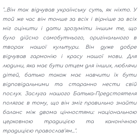
"...Він так відчував українську суть, як ніхто. У
той же час він тонше за всіх і вірніше за всіх
міг оцінити і дати зрозуміти іншим те, що
було дійсно самобутнього, оригінального в
творах нашої культури. Він дуже добре
відчував гармонію і красу нашої мови. Для
людини, яка має бути отцем для інших, люблячи
дітей, батько також має навчити їх бути
відповідальними та старанно нести свій
послух. Заслуга нашого Батька-Предстоятеля
полягає в тому, що він зміг правильно знайти
баланс між двома цінностями: національною
церковною традицією та канонічною
традицією православ’ям...".