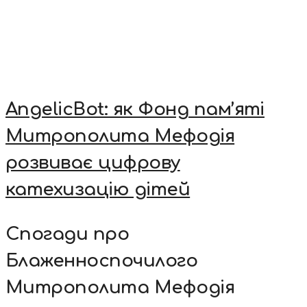
AngelicBot: як Фонд пам’яті
Митрополита Мефодія
розвиває цифрову
катехизацію дітей
Спогади про
Блаженноспочилого
Митрополита Мефодія