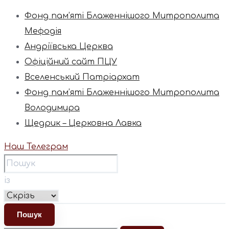
Фонд пам’яті Блаженнішого Митрополита
Мефодія
Андріївська Церква
Офіційний сайт ПЦУ
Вселенський Патріархат
Фонд пам’яті Блаженнішого Митрополита
Володимира
Щедрик – Церковна Лавка
Наш Телеграм
із