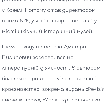
у Ковелі. Потому став директором
школи №8, у якій створив перший у
місті шкільний історичний музей.
Після виходу на пенсію Дмитро
Пилипович зосередився на
літературній діяльності. Є автором
багатьох праць з релігієзнавства і
краєзнавства, зокрема видань «Релігія
і нове життя», «Уроки християнської