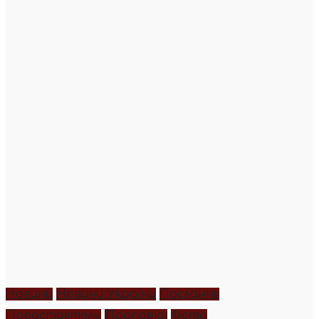
Новини
Новини України
Послання
Предстоятель
Проповіді
Фото