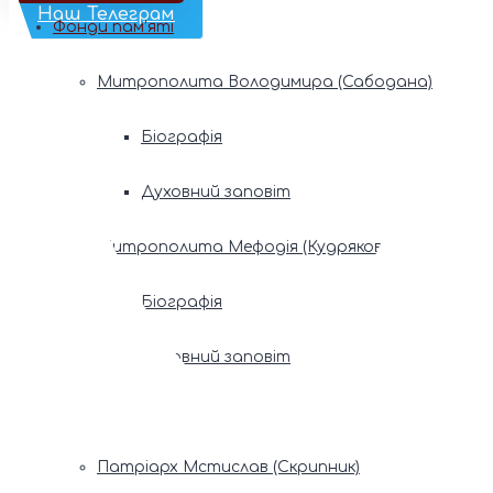
Наш Телеграм
Фонди пам’яті
Митрополита Володимира (Сабодана)
Біографія
Духовний заповіт
Митрополита Мефодія (Кудрякова)
Біографія
Духовний заповіт
Патріарх Володимир (Романюк)
Патріарх Мстислав (Скрипник)