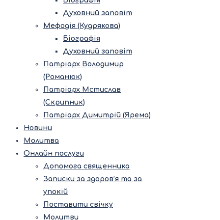
Біографія
Духовний заповіт
Мефодія (Кудрякова)
Біографія
Духовний заповіт
Патріарх Володимир
(Романюк)
Патріарх Мстислав
(Скрипник)
Патріарх Димитрій (Ярема)
Новини
Молитва
Онлайн послуги
Допомога священника
Записки за здоров’я та за
упокій
Поставити свічку
Молитви