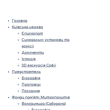
Головна
Київська церква
Єпископат
Синодальні установи та
комісії
Документи
Історія
3D екскурсія Софії
Предстоятель
Біографія
Проповіді
Послання
Фонди пам’яті Митрополитів
Володимира (Сабодана)