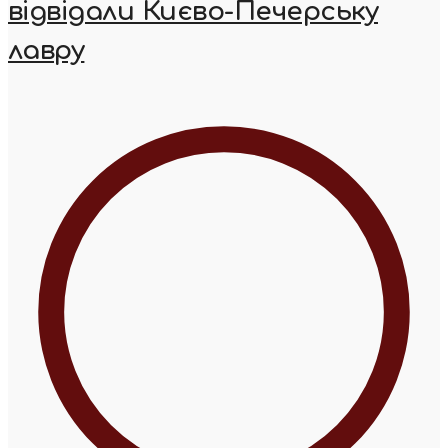
відвідали Києво-Печерську
лавру