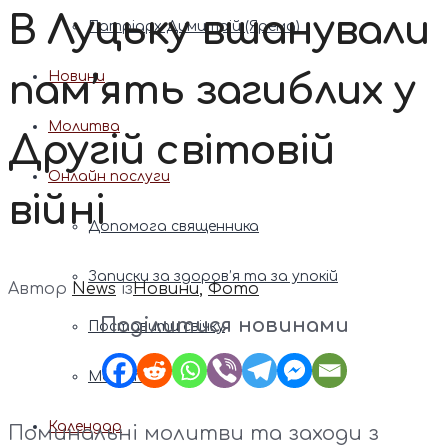
В Луцьку вшанували
Патріарх Димитрій (Ярема)
пам’ять загиблих у
Новини
Молитва
Другій світовій
Онлайн послуги
війні
Допомога священника
Записки за здоров’я та за упокій
Автор
News
із
Новини
,
Фото
Поділитися новинами
Поставити свічку
Молитви
Календар
Поминальні молитви та заходи з