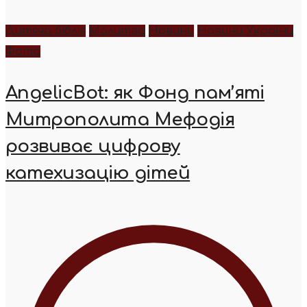
Дитяча біблія
Молитва
Новини
Новини України
Фото
AngelicBot: як Фонд пам’яті
Митрополита Мефодія
розвиває цифрову
катехизацію дітей