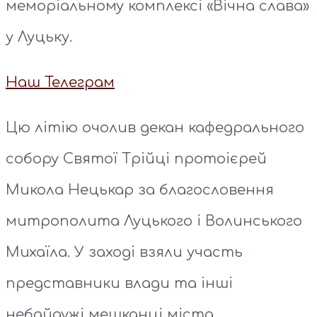
меморіальному комплексі «Вічна слава»
у Луцьку.
Наш Телеграм
Цю літію очолив декан кафедрального
собору Святої Трійці протоієрей
Микола Нецькар за благословення
митрополита Луцького і Волинського
Михаїла. У заході взяли участь
представники влади та інші
небайдужі мешканці міста.