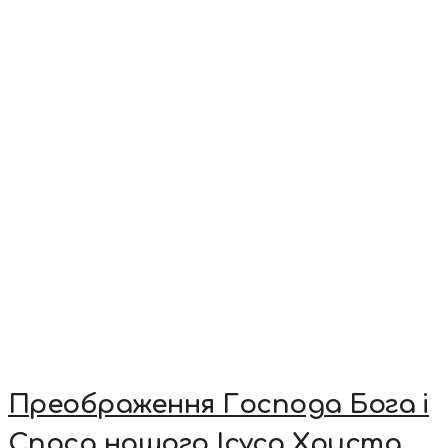
Преображення Господа Бога і
Спаса нашого Ісуса Христа