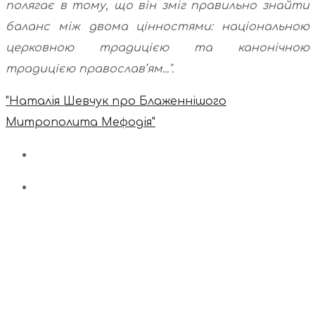
полягає в тому, що він зміг правильно знайти
баланс між двома цінностями: національною
церковною традицією та канонічною
традицією православ’ям...".
"Наталія Шевчук про Блаженнішого
Митрополита Мефодія"