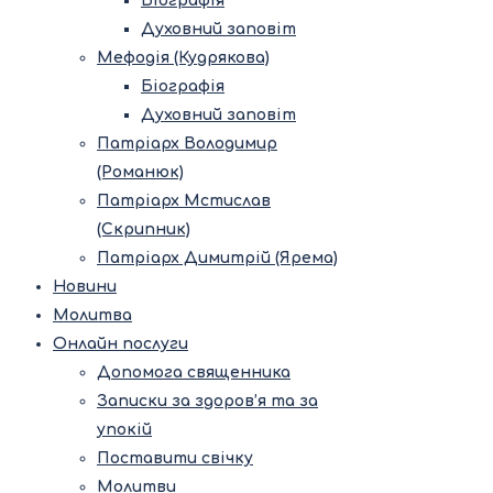
Біографія
Духовний заповіт
Мефодія (Кудрякова)
Біографія
Духовний заповіт
Патріарх Володимир
(Романюк)
Патріарх Мстислав
(Скрипник)
Патріарх Димитрій (Ярема)
Новини
Молитва
Онлайн послуги
Допомога священника
Записки за здоров’я та за
упокій
Поставити свічку
Молитви