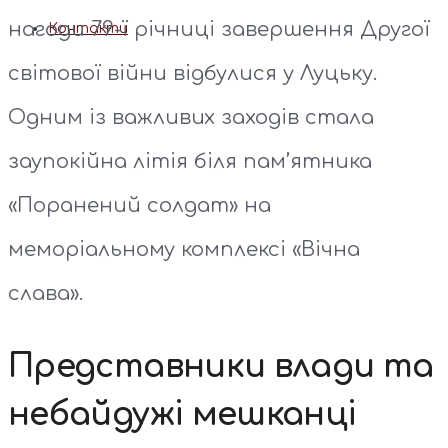
нагоди 79-ї річниці завершення Другої
Контакти
світової війни відбулися у Луцьку.
Одним із важливих заходів стала
заупокійна літія біля пам’ятника
«Поранений солдат» на
меморіальному комплексі «Вічна
слава».
Представники влади та
небайдужі мешканці