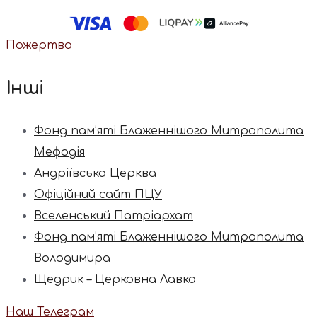
Пожертва
Інші
Фонд пам’яті Блаженнішого Митрополита
Мефодія
Андріївська Церква
Офіційний сайт ПЦУ
Вселенський Патріархат
Фонд пам’яті Блаженнішого Митрополита
Володимира
Щедрик – Церковна Лавка
Наш Телеграм