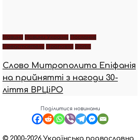
Новини
Новини України
Послання
Предстоятель
Проповіді
Фото
Слово Митрополита Епіфанія
на прийнятті з нагоди 30-
ліття ВРЦіРО
Поділитися новинами
© 2000-2026 Українська православна