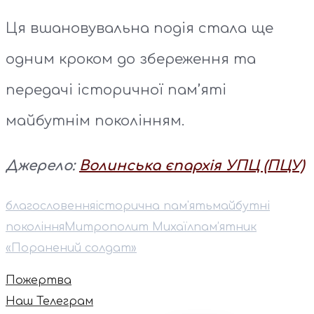
Ця вшановувальна подія стала ще
одним кроком до збереження та
передачі історичної пам’яті
майбутнім поколінням.
Джерело:
Волинська єпархія УПЦ (ПЦУ)
благословення
історична пам'ять
майбутні
покоління
Митрополит Михаїл
пам’ятник
«Поранений солдат»
Пожертва
Наш Телеграм