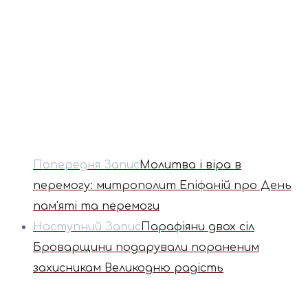
Попередня Запис
Молитва і віра в
перемогу: митрополит Епіфаній про День
пам'яті та перемоги
Наступний Запис
Парафіяни двох сіл
Броварщини подарували пораненим
захисникам Великодню радість