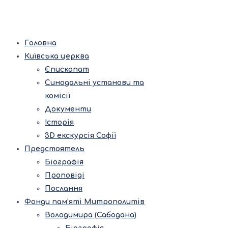
Головна
Київська церква
Єпископат
Синодальні установи та
комісії
Документи
Історія
3D екскурсія Софії
Предстоятель
Біографія
Проповіді
Послання
Фонди пам’яті Митрополитів
Володимира (Сабодана)