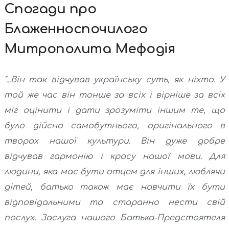
Спогади про
Блаженноспочилого
Митрополита Мефодія
"...Він так відчував українську суть, як ніхто. У
той же час він тонше за всіх і вірніше за всіх
міг оцінити і дати зрозуміти іншим те, що
було дійсно самобутнього, оригінального в
творах нашої культури. Він дуже добре
відчував гармонію і красу нашої мови. Для
людини, яка має бути отцем для інших, люблячи
дітей, батько також має навчити їх бути
відповідальними та старанно нести свій
послух. Заслуга нашого Батька-Предстоятеля