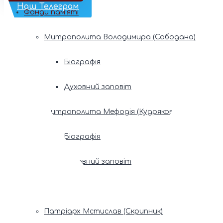
Наш Телеграм
Фонди пам’яті
Митрополита Володимира (Сабодана)
Біографія
Духовний заповіт
Митрополита Мефодія (Кудрякова)
Біографія
Духовний заповіт
Патріарх Володимир (Романюк)
Патріарх Мстислав (Скрипник)