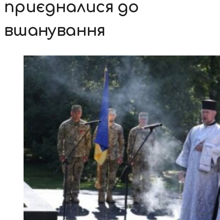
приєдналися до
вшанування