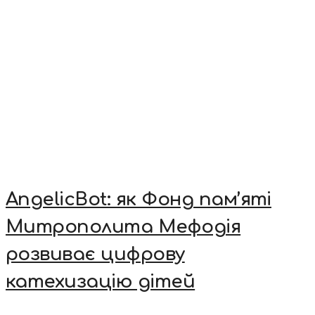
AngelicBot: як Фонд пам’яті
Митрополита Мефодія
розвиває цифрову
катехизацію дітей