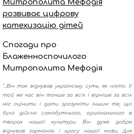
Митрополита Мефодія
розвиває цифрову
катехизацію дітей
Спогади про
Блаженноспочилого
Митрополита Мефодія
"...Він так відчував українську суть, як ніхто. У
той же час він тонше за всіх і вірніше за всіх
міг оцінити і дати зрозуміти іншим те, що
було дійсно самобутнього, оригінального в
творах нашої культури. Він дуже добре
відчував гармонію і красу нашої мови. Для