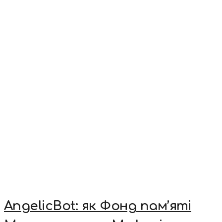
AngelicBot: як Фонд пам’яті