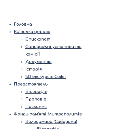
Головна
Київська церква
Єпископат
Синодальні установи та
комісії
Документи
Історія
3D екскурсія Софії
Предстоятель
Біографія
Проповіді
Послання
Фонди пам’яті Митрополитів
Володимира (Сабодана)