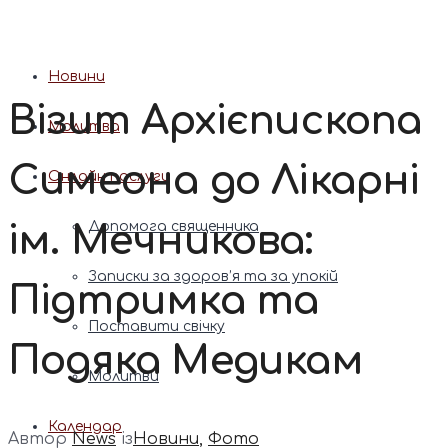
Патріарх Димитрій (Ярема)
Новини
Візит Архієпископа
Молитва
Симеона до Лікарні
Онлайн послуги
ім. Мечникова:
Допомога священника
Записки за здоров’я та за упокій
Підтримка та
Поставити свічку
Подяка Медикам
Молитви
Календар
Автор
News
із
Новини
,
Фото