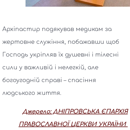
Архіпастир подякував медикам за
жертовне служіння, побажавши щоб
Господь укріпляв їх душевні і тілесні
сили у важливій і нелегкій, але
богоугодній справі – спасіння
людського життя.
Джерело: ДНІПРОВСЬКА ЄПАРХІЯ
ПРАВОСЛАВНОЇ ЦЕРКВИ УКРАЇНИ