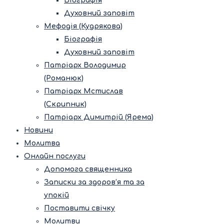
Біографія
Духовний заповіт
Мефодія (Кудрякова)
Біографія
Духовний заповіт
Патріарх Володимир
(Романюк)
Патріарх Мстислав
(Скрипник)
Патріарх Димитрій (Ярема)
Новини
Молитва
Онлайн послуги
Допомога священника
Записки за здоров’я та за
упокій
Поставити свічку
Молитви