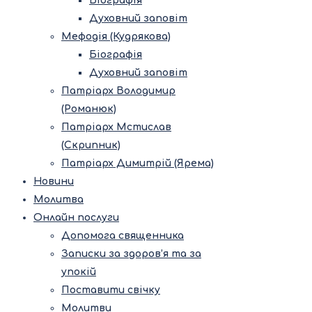
Біографія
Духовний заповіт
Мефодія (Кудрякова)
Біографія
Духовний заповіт
Патріарх Володимир
(Романюк)
Патріарх Мстислав
(Скрипник)
Патріарх Димитрій (Ярема)
Новини
Молитва
Онлайн послуги
Допомога священника
Записки за здоров’я та за
упокій
Поставити свічку
Молитви