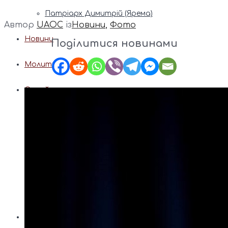
Патріарх Димитрій (Ярема)
Автор
UAOC
із
Новини
,
Фото
Новини
Поділитися новинами
Молитва
Онлайн послуги
Допомога священника
Записки за здоров’я та за упокій
Поставити свічку
Молитви
Календар