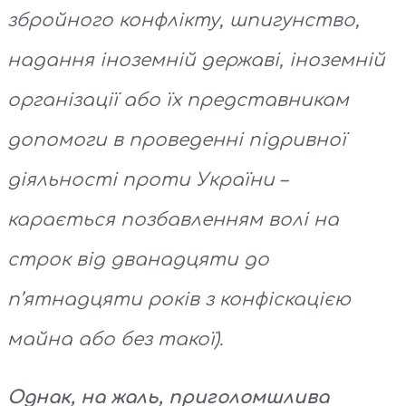
збройного конфлікту, шпигунство,
надання іноземній державі, іноземній
організації або їх представникам
допомоги в проведенні підривної
діяльності проти України –
карається позбавленням волі на
строк від дванадцяти до
п’ятнадцяти років з конфіскацією
майна або без такої).
Однак, на жаль, п
риголомшлива