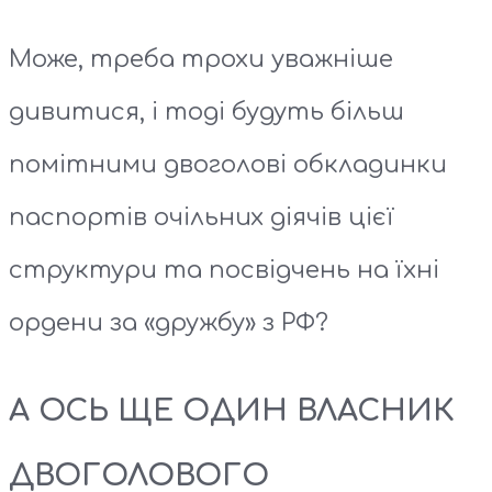
Може, треба трохи уважніше
дивитися, і тоді будуть більш
помітними двоголові обкладинки
паспортів очільних діячів цієї
структури та посвідчень на їхні
ордени за «дружбу» з РФ?
А ОСЬ ЩЕ ОДИН ВЛАСНИК
ДВОГОЛОВОГО