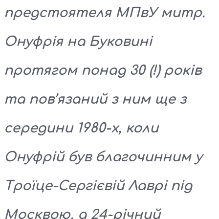
предстоятеля МПвУ митр.
Онуфрія на Буковині
протягом понад 30 (!) років
та пов’язаний з ним ще з
середини 1980-х, коли
Онуфрій був благочинним у
Троїце-Сергієвій Лаврі під
Москвою, а 24-річний