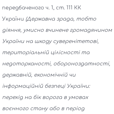
передбаченого ч. 1, ст. 111 КК
України
(Державна зрада, тобто
діяння, умисно вчинене громадянином
України на шкоду суверенітетові,
територіальній цілісності та
недоторканості, обороноздатності,
державній, економічній чи
інформаційній безпеці України:
перехід на бік ворога в умовах
воєнного стану або в період