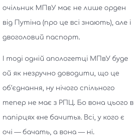
очільник МПвУ має не лише орден
від Путіна (про це всі знають), але і
двоголовий паспорт.
І тоді одній апологетці МПвУ буде
ой як незручно доводити, що це
об‘єднання, ну нічого спільного
тепер не має з РПЦ. Бо вона цього в
папірцях «не бачить». Всі, у кого є
очі — бачать, а вона — ні.