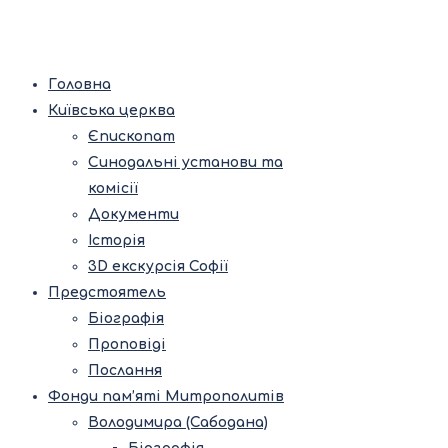
Головна
Київська церква
Єпископат
Синодальні установи та
комісії
Документи
Історія
3D екскурсія Софії
Предстоятель
Біографія
Проповіді
Послання
Фонди пам’яті Митрополитів
Володимира (Сабодана)