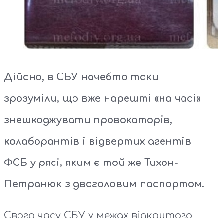
Дійсно, в СБУ начебто таки
зрозуміли, що вже нарешті «на часі»
знешкоджувати провокаторів,
колаборантів і відвертих агентів
ФСБ у рясі, яким є той же Тихон-
Петранюк з двоголовим паспортом.
Свого часу СБУ у межах відкритого