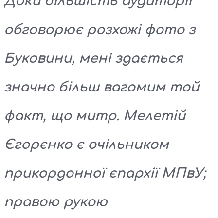
Доки більшість аудиторії
обговорює розхожі фото з
Буковини, мені здається
значно більш вагомим той
факт, що митр. Мелетій
Єгорєнко є очільником
прикордонної єпархії МПвУ;
правою рукою