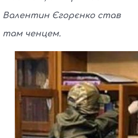
Валентин Єгорєнко став
там ченцем.