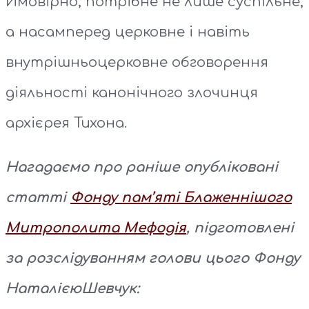
Ймовірно, потрібне не лише суспільне,
а насамперед церковне і навіть
внутрішньоцерковне обговорення
діяльності канонічного злочинця
архієрея Тихона.
Нагадаємо про раніше опубліковані
статті
Фонду пам’яті Блаженнішого
Митрополита Мефодія
, підготовлені
за розслідуванням голови цього Фонду
Наталією
Шевчук: