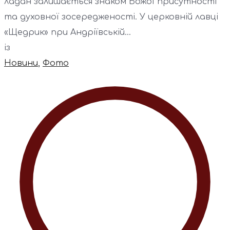
ладан залишається знаком Божої присутності
та духовної зосередженості. У церковній лавці
«Щедрик» при Андріївській...
із
Новини
,
Фото