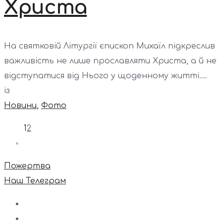
Христа
На святковій Літургії єпископ Михаїл підкреслив
важливість не лише прославляти Христа, а й не
відступатися від Нього у щоденному житті....
із
Новини
,
Фото
1
2
Пожертва
Наш Телеграм