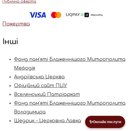
Публічна оферта
Пожертва
Інші
Фонд пам’яті Блаженнішого Митрополита
Мефодія
Андріївська Церква
Офіційний сайт ПЦУ
Вселенський Патріархат
Фонд пам’яті Блаженнішого Митрополита
Володимира
Щедрик – Церковна Лавка
✨
Онлайн послуги