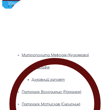
Наш Телеграм
Фонди пам’яті
Митрополита Володимира (Сабодана)
Біографія
Духовний заповіт
Митрополита Мефодія (Кудрякова)
Біографія
Духовний заповіт
Патріарх Володимир (Романюк)
Патріарх Мстислав (Скрипник)