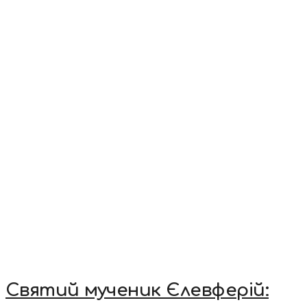
Святий мученик Єлевферій: