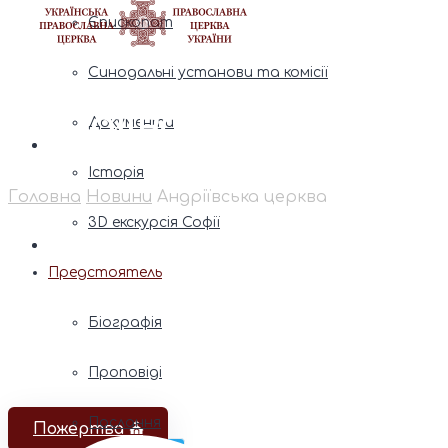
Єпископат
Синодальні установи та комісії
Андріївська церква
Документи
Історія
Головна
Новини
Андріївська церква
3D екскурсія Софії
Предстоятель
Біографія
Проповіді
Послання
Пожертва ⛪️