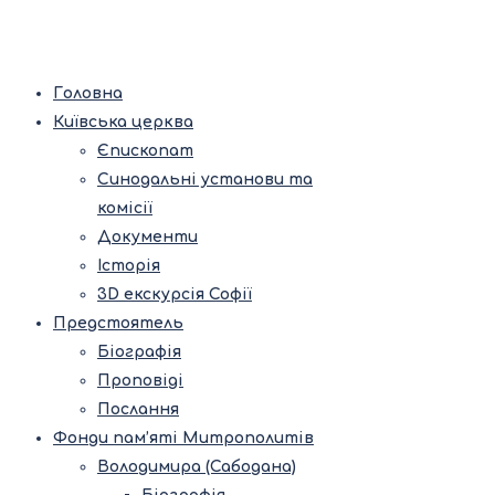
Головна
Київська церква
Єпископат
Синодальні установи та
комісії
Документи
Історія
3D екскурсія Софії
Предстоятель
Біографія
Проповіді
Послання
Фонди пам’яті Митрополитів
Володимира (Сабодана)