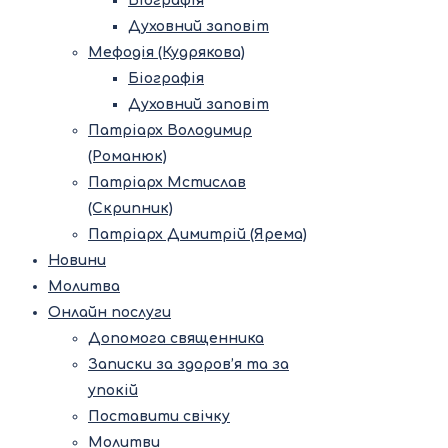
Біографія
Духовний заповіт
Мефодія (Кудрякова)
Біографія
Духовний заповіт
Патріарх Володимир
(Романюк)
Патріарх Мстислав
(Скрипник)
Патріарх Димитрій (Ярема)
Новини
Молитва
Онлайн послуги
Допомога священника
Записки за здоров’я та за
упокій
Поставити свічку
Молитви