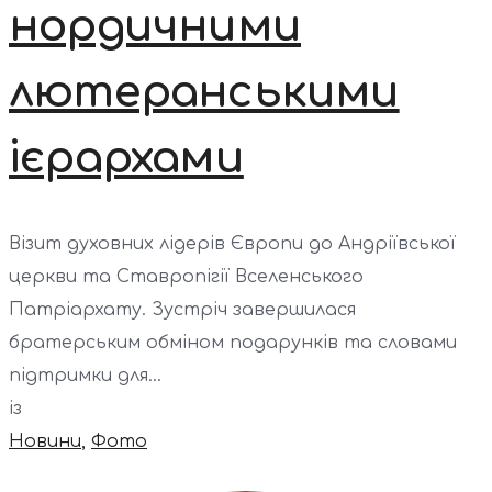
нордичними
лютеранськими
ієрархами
Візит духовних лідерів Європи до Андріївської
церкви та Ставропігії Вселенського
Патріархату. Зустріч завершилася
братерським обміном подарунків та словами
підтримки для...
із
Новини
,
Фото