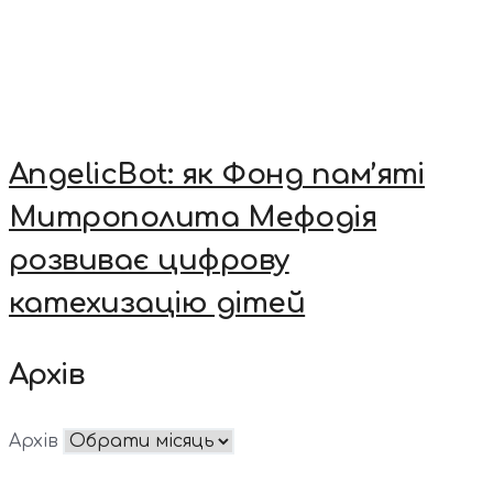
AngelicBot: як Фонд пам’яті
Митрополита Мефодія
розвиває цифрову
катехизацію дітей
Архів
Архів