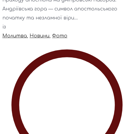
приходу апостола на дніпровські пагорби.
Андріївська гора — символ апостольського
початку та незламної віри...
із
Молитва
,
Новини
,
Фото