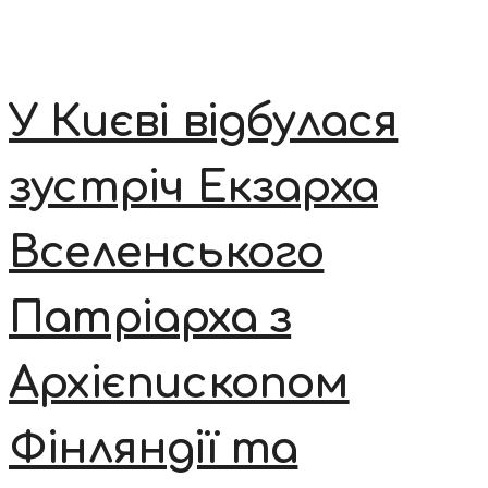
У Києві відбулася
зустріч Екзарха
Вселенського
Патріарха з
Архієпископом
Фінляндії та