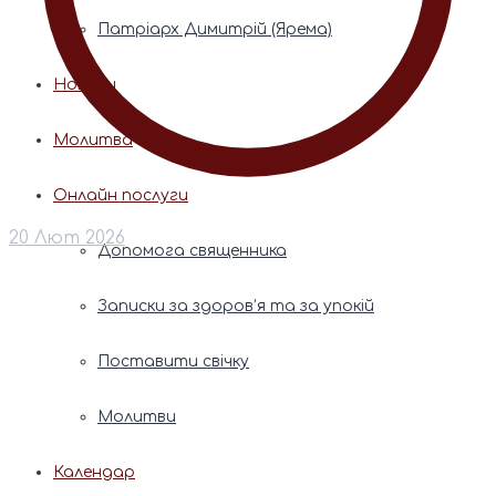
Патріарх Димитрій (Ярема)
Новини
Молитва
Онлайн послуги
20 Лют 2026
Допомога священника
Записки за здоров’я та за упокій
Поставити свічку
Молитви
Календар