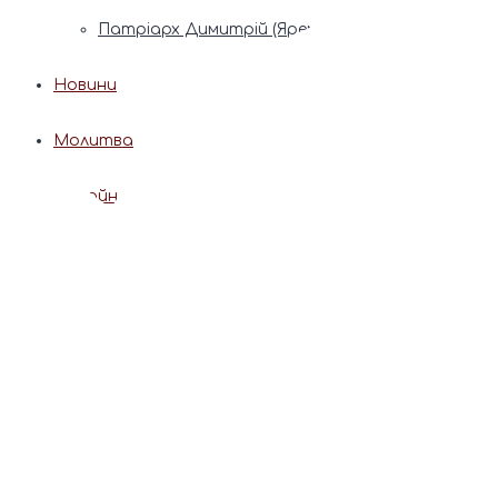
Патріарх Димитрій (Ярема)
Новини
Молитва
Онлайн послуги
Допомога священника
Записки за здоров’я та за упокій
Поставити свічку
Молитви
Календар