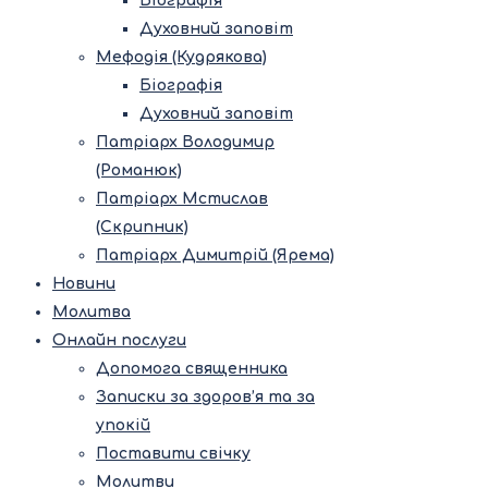
Біографія
Духовний заповіт
Мефодія (Кудрякова)
Біографія
Духовний заповіт
Патріарх Володимир
(Романюк)
Патріарх Мстислав
(Скрипник)
Патріарх Димитрій (Ярема)
Новини
Молитва
Онлайн послуги
Допомога священника
Записки за здоров’я та за
упокій
Поставити свічку
Молитви