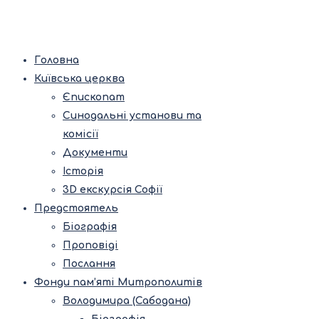
Головна
Київська церква
Єпископат
Синодальні установи та
комісії
Документи
Історія
3D екскурсія Софії
Предстоятель
Біографія
Проповіді
Послання
Фонди пам’яті Митрополитів
Володимира (Сабодана)