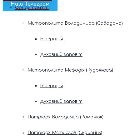
Наш Телеграм
Фонди пам’яті
Митрополита Володимира (Сабодана)
Біографія
Духовний заповіт
Митрополита Мефодія (Кудрякова)
Біографія
Духовний заповіт
Патріарх Володимир (Романюк)
Патріарх Мстислав (Скрипник)