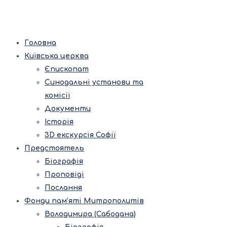
Головна
Київська церква
Єпископат
Синодальні установи та
комісії
Документи
Історія
3D екскурсія Софії
Предстоятель
Біографія
Проповіді
Послання
Фонди пам’яті Митрополитів
Володимира (Сабодана)