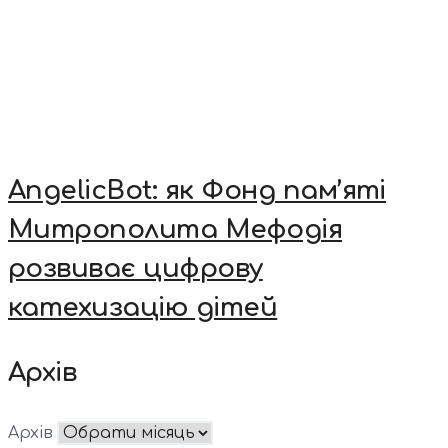
AngelicBot: як Фонд пам’яті
Митрополита Мефодія
розвиває цифрову
катехизацію дітей
Архів
Архів