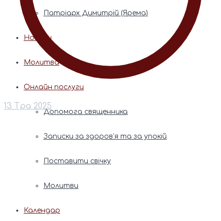
Патріарх Димитрій (Ярема)
Новини
Молитва
Онлайн послуги
13 Тра 2025
Допомога священника
Записки за здоров’я та за упокій
Поставити свічку
Молитви
Календар