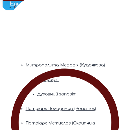
Наш Телеграм
Фонди пам’яті
Митрополита Володимира (Сабодана)
Біографія
Духовний заповіт
Митрополита Мефодія (Кудрякова)
Біографія
Духовний заповіт
Патріарх Володимир (Романюк)
Патріарх Мстислав (Скрипник)