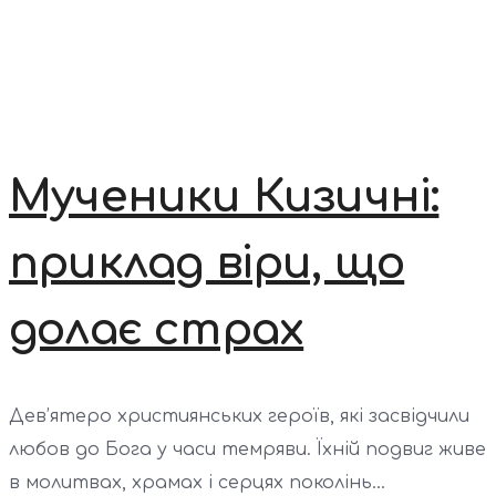
Мученики Кизичні:
приклад віри, що
долає страх
Дев’ятеро християнських героїв, які засвідчили
любов до Бога у часи темряви. Їхній подвиг живе
в молитвах, храмах і серцях поколінь...