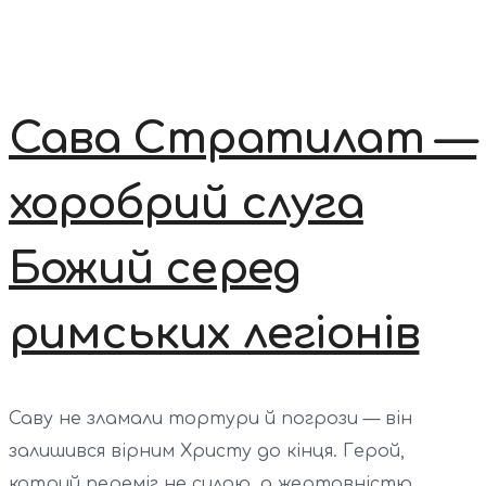
Сава Стратилат —
хоробрий слуга
Божий серед
римських легіонів
Саву не зламали тортури й погрози — він
залишився вірним Христу до кінця. Герой,
котрий переміг не силою, а жертовністю...