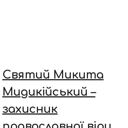
Святий Микита
Мидикійський –
захисник
православної віри