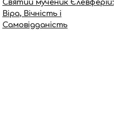
Святий мученик Єлевферій:
Віра, Вічність і
Самовідданість