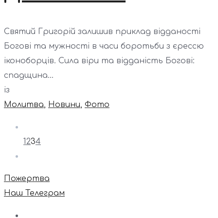
Святий Григорій залишив приклад відданості
Богові та мужності в часи боротьби з єрессю
іконоборців. Сила віри та відданість Богові:
спадщина...
із
Молитва
,
Новини
,
Фото
1
2
3
4
Пожертва
Наш Телеграм