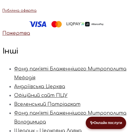
Публічна оферта
Пожертва
Інші
Фонд пам’яті Блаженнішого Митрополита
Мефодія
Андріївська Церква
Офіційний сайт ПЦУ
Вселенський Патріархат
Фонд пам’яті Блаженнішого Митрополита
Володимира
✨
Онлайн послуги
Щедрик – Церковна Лавка