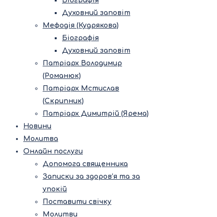
Біографія
Духовний заповіт
Мефодія (Кудрякова)
Біографія
Духовний заповіт
Патріарх Володимир
(Романюк)
Патріарх Мстислав
(Скрипник)
Патріарх Димитрій (Ярема)
Новини
Молитва
Онлайн послуги
Допомога священника
Записки за здоров’я та за
упокій
Поставити свічку
Молитви