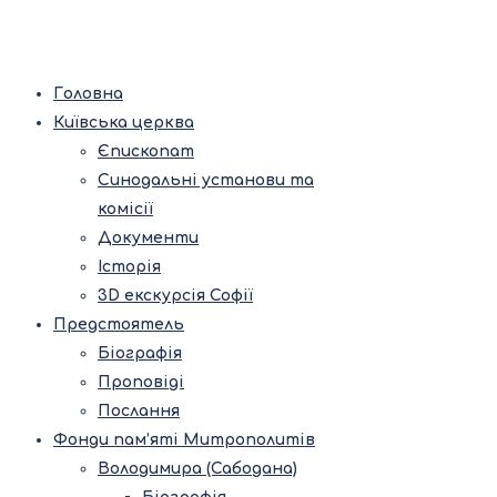
Головна
Київська церква
Єпископат
Синодальні установи та
комісії
Документи
Історія
3D екскурсія Софії
Предстоятель
Біографія
Проповіді
Послання
Фонди пам’яті Митрополитів
Володимира (Сабодана)