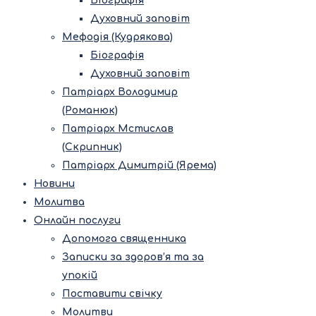
Біографія
Духовний заповіт
Мефодія (Кудрякова)
Біографія
Духовний заповіт
Патріарх Володимир
(Романюк)
Патріарх Мстислав
(Скрипник)
Патріарх Димитрій (Ярема)
Новини
Молитва
Онлайн послуги
Допомога священника
Записки за здоров’я та за
упокій
Поставити свічку
Молитви