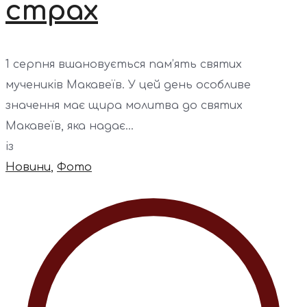
страх
1 серпня вшановується пам’ять святих
мучеників Макавеїв. У цей день особливе
значення має щира молитва до святих
Макавеїв, яка надає...
із
Новини
,
Фото