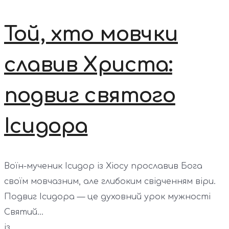
Той, хто мовчки
славив Христа:
подвиг святого
Ісидора
Воїн-мученик Ісидор із Хіосу прославив Бога
своїм мовчазним, але глибоким свідченням віри.
Подвиг Ісидора — це духовний урок мужності
Святий...
із