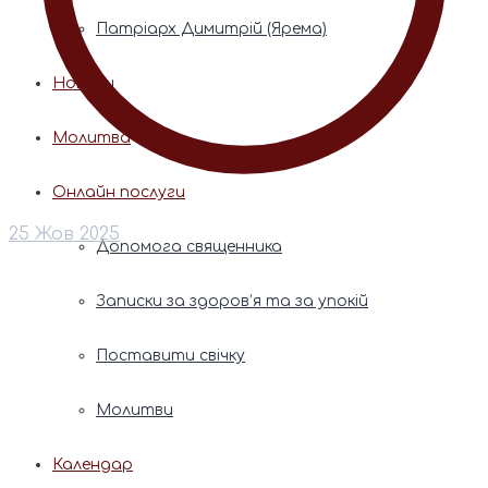
Патріарх Димитрій (Ярема)
Новини
Молитва
Онлайн послуги
25 Жов 2025
Допомога священника
Записки за здоров’я та за упокій
Поставити свічку
Молитви
Календар