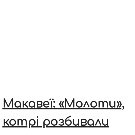
Макавеї: «Молоти»,
котрі розбивали