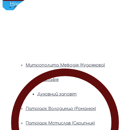
Наш Телеграм
Фонди пам’яті
Митрополита Володимира (Сабодана)
Біографія
Духовний заповіт
Митрополита Мефодія (Кудрякова)
Біографія
Духовний заповіт
Патріарх Володимир (Романюк)
Патріарх Мстислав (Скрипник)