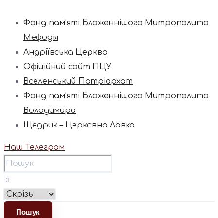
Фонд пам’яті Блаженнішого Митрополита
Мефодія
Андріївська Церква
Офіційний сайт ПЦУ
Вселенський Патріархат
Фонд пам’яті Блаженнішого Митрополита
Володимира
Щедрик – Церковна Лавка
Наш Телеграм
із