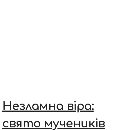
Незламна віра:
свято мучеників