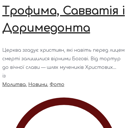
Трофима, Савватія і
Доримедонта
Церква згадує християн, які навіть перед лицем
смерті залишилися вірними Богові. Від тортур
до вічної слави — шлях мучеників Христових...
із
Молитва
,
Новини
,
Фото