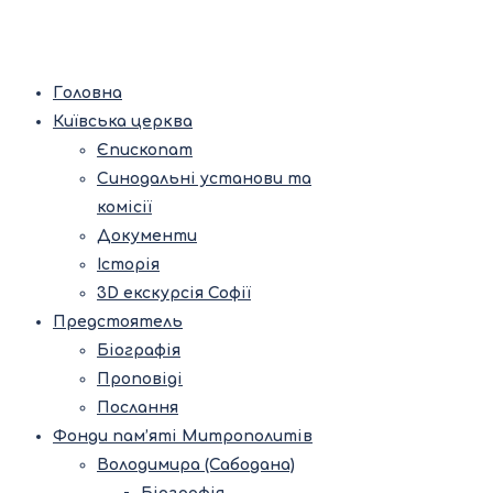
Головна
Київська церква
Єпископат
Синодальні установи та
комісії
Документи
Історія
3D екскурсія Софії
Предстоятель
Біографія
Проповіді
Послання
Фонди пам’яті Митрополитів
Володимира (Сабодана)