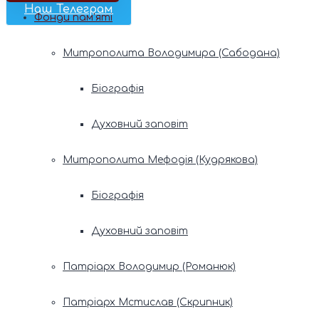
Наш Телеграм
Фонди пам’яті
Митрополита Володимира (Сабодана)
Біографія
Духовний заповіт
Митрополита Мефодія (Кудрякова)
Біографія
Духовний заповіт
Патріарх Володимир (Романюк)
Патріарх Мстислав (Скрипник)