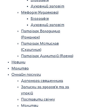
Біографія
Духовний заповіт
Мефодія (Кудрякова)
Біографія
Духовний заповіт
Патріарх Володимир
(Романюк)
Патріарх Мстислав
(Скрипник)
Патріарх Димитрій (Ярема)
Новини
Молитва
Онлайн послуги
Допомога священника
Записки за здоров’я та за
упокій
Поставити свічку
Молитви