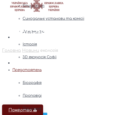
Єпископат
Синодальні установи та комісії
екологія
Документи
Історія
Головна
Новини
екологія
3D екскурсія Софії
Предстоятель
Біографія
Проповіді
Послання
Пожертва ⛪️