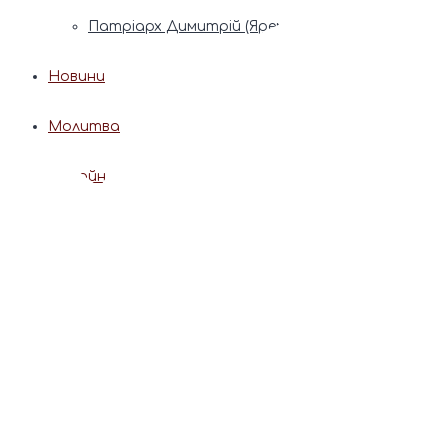
Патріарх Димитрій (Ярема)
Новини
Молитва
Онлайн послуги
Допомога священника
Записки за здоров’я та за упокій
Поставити свічку
Молитви
Календар