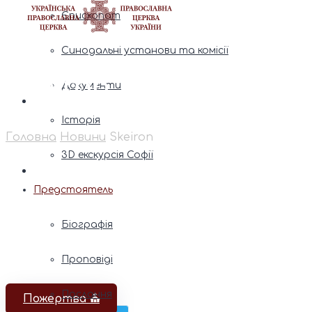
Єпископат
Синодальні установи та комісії
Skeiron
Документи
Історія
Головна
Новини
Skeiron
3D екскурсія Софії
Предстоятель
Біографія
Проповіді
Послання
Пожертва ⛪️