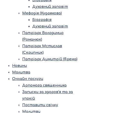
Біографія
Духовний заповіт
Мефодія (Кудрякова)
Біографія
Духовний заповіт
Патріарх Володимир
(Романюк)
Патріарх Мстислав
(Скрипник)
Патріарх Димитрій (Ярема)
Новини
Молитва
Онлайн послуги
Допомога священника
Записки за здоров’я та за
упокій
Поставити свічку
Молитви