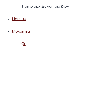
Патріарх Димитрій (Ярема)
Новини
Молитва
Онлайн послуги
Допомога священника
Записки за здоров’я та за упокій
Поставити свічку
Молитви
Календар