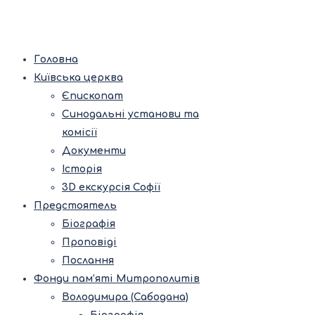
Головна
Київська церква
Єпископат
Синодальні установи та
комісії
Документи
Історія
3D екскурсія Софії
Предстоятель
Біографія
Проповіді
Послання
Фонди пам’яті Митрополитів
Володимира (Сабодана)