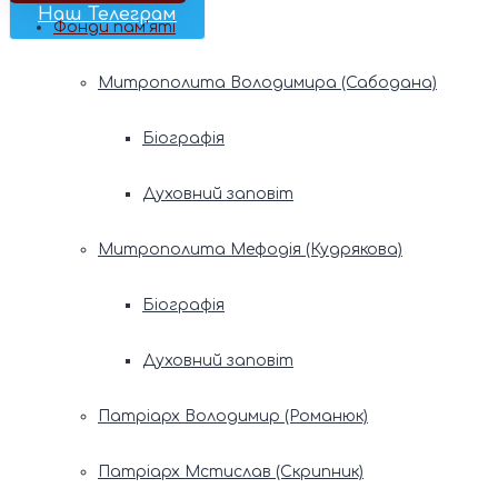
Наш Телеграм
Фонди пам’яті
Митрополита Володимира (Сабодана)
Біографія
Духовний заповіт
Митрополита Мефодія (Кудрякова)
Біографія
Духовний заповіт
Патріарх Володимир (Романюк)
Патріарх Мстислав (Скрипник)